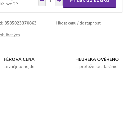
Přidat do košíku
 Kč
bez DPH
d:
8585023370863
Hlídat cenu / dostupnost
oblíbených
FÉROVÁ CENA
HEUREKA OVĚŘENO
Levněji to nejde
... protože se staráme!