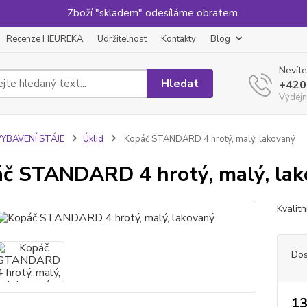
Zboží "skladem" odesíláme obratem.
Recenze HEUREKA
Udržitelnost
Kontakty
Blog
Nevíte
Hledat
+420
Výdejn
VYBAVENÍ STÁJE
Úklid
Kopáč STANDARD 4 hrotý, malý, lakovaný
č STANDARD 4 hrotý, malý, la
Kvalit
Dos
13