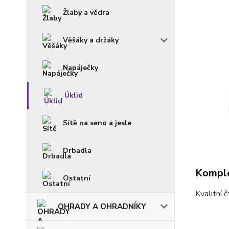
Žlaby a vědra
Věšáky a držáky
Napáječky
Úklid
Sítě na seno a jesle
Drbadla
Komple
Ostatní
Kvalitní 
OHRADY A OHRADNÍKY