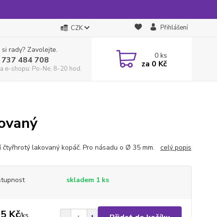
Přihlášení
CZK
 si rady? Zavolejte.
0
ks
 737 484 708
za
0 Kč
a e-shopu: Po-Ne, 8-20 hod.
kovaný
ní čtyřhrotý lakovaný kopáč. Pro násadu o Ø 35 mm.
celý popis
tupnost
skladem 1 ks
5 Kč
/
ks