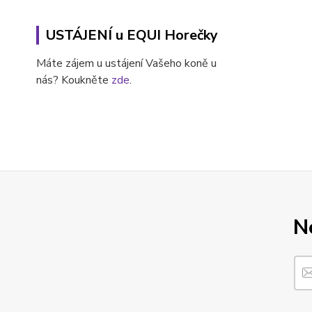
USTÁJENÍ u EQUI Horečky
Máte zájem u ustájení Vašeho koně u
nás? Koukněte
zde
.
N