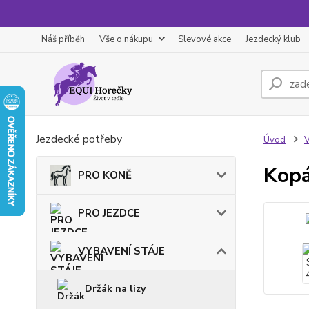
Náš příběh
Vše o nákupu
Slevové akce
Jezdecký klub
Jezdecké potřeby
Úvod
Kopá
PRO KONĚ
PRO JEZDCE
VYBAVENÍ STÁJE
Držák na lizy