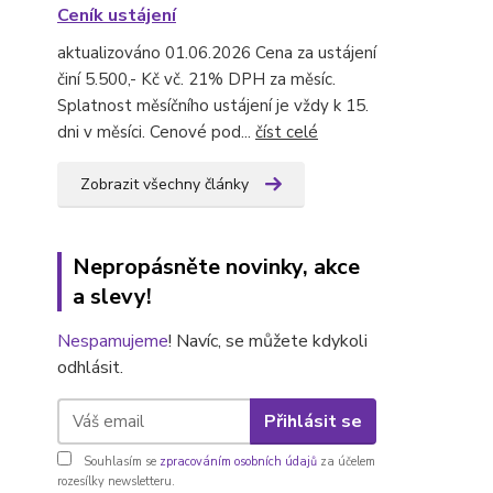
Ceník ustájení
aktualizováno 01.06.2026 Cena za ustájení
činí 5.500,- Kč vč. 21% DPH za měsíc.
Splatnost měsíčního ustájení je vždy k 15.
dni v měsíci. Cenové pod...
číst celé
Zobrazit všechny články
Nepropásněte novinky, akce
a slevy!
Nespamujeme
! Navíc, se můžete kdykoli
odhlásit.
Přihlásit se
Souhlasím se
zpracováním osobních údajů
za účelem
rozesílky newsletteru.