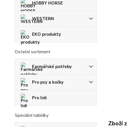
HOBBY HORSE
WESTERN
EKO produkty
Ostatní sortiment
Farmářské potřeby
Pro psy a kočky
Pro lidi
Speciální nabídky
Zboží 