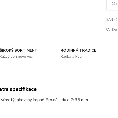
112
EAN kó
Do 
ŠIROKÝ SORTIMENT
RODINNÁ TRADICE
Každý den nové věci
Radka a Petr
tní specifikace
čtyřhrotý lakovaný kopáč. Pro násadu o Ø 35 mm.