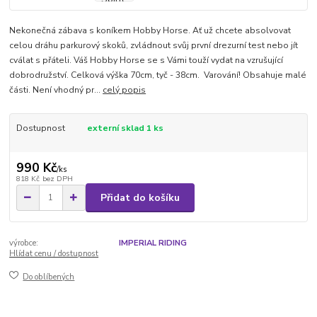
Nekonečná zábava s koníkem Hobby Horse. Ať už chcete absolvovat
celou dráhu parkurový skoků, zvládnout svůj první drezurní test nebo jít
cválat s přáteli. Váš Hobby Horse se s Vámi touží vydat na vzrušující
dobrodružství. Celková výška 70cm, tyč - 38cm. Varování! Obsahuje malé
části. Není vhodný pr...
celý popis
Dostupnost
externí sklad 1 ks
990 Kč
/
ks
818 Kč
bez DPH
Přidat do košíku
výrobce:
IMPERIAL RIDING
Hlídat cenu / dostupnost
Do oblíbených