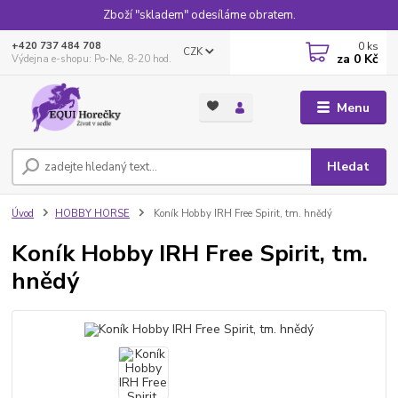
Zboží "skladem" odesíláme obratem.
0
ks
+420 737 484 708
CZK
za
0 Kč
Výdejna e-shopu: Po-Ne, 8-20 hod.
Menu
Hledat
Úvod
HOBBY HORSE
Koník Hobby IRH Free Spirit, tm. hnědý
Koník Hobby IRH Free Spirit, tm.
hnědý