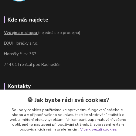
Kde nás najdete
Výdejna e-shopu
(nejedná se o prodejnu)
EQUI Horečky s.r.o.
Horečky č. ev. 367
744 01 Frenštát pod Radhoštěm
Kontakty
Radka Chamrádová
🍪 Jak byste rádi své cookies?
+420 737 484 708
Soubory cookies používáme ke správnému fungování našeho e-
Výdejna e-shopu: Po-Ne, 8-20 hod.
shopu a v případě vašeho souhlasu také ke sledování statistik o
webu, měření efektivity reklamních kampaní, zapamatování vašeho
info@equi-horecky.cz
oblíbeného nastavení při používání stránek, či zobrazení reklam
odpovídajících vašim preferencím.
Více k využití cookies