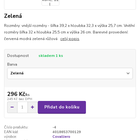
Zelená
Rozměry: vnější rozměry - šířka 39,2 x hloubka 32,3 x výška 25,7 cm. Vnitřní
rozměry šířka 32 x hloubka 25,5 cm x výška 26 cm. Barevné provedení:
červená modrá zelená růžová
celý popis
Dostupnost
skladem 1 ks
Barva
296 Kč
/
ks
245 Kč
bez DPH
Přidat do košíku
Číslo produktu:
-4
EAN kód:
4018653700129
výrobce:
Covalliero