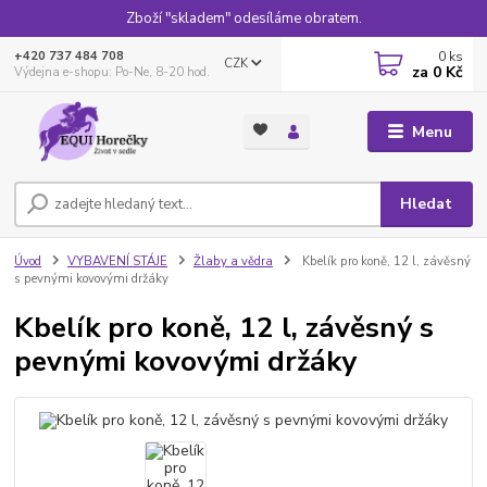
Zboží "skladem" odesíláme obratem.
0
ks
+420 737 484 708
CZK
za
0 Kč
Výdejna e-shopu: Po-Ne, 8-20 hod.
Menu
Hledat
Úvod
VYBAVENÍ STÁJE
Žlaby a vědra
Kbelík pro koně, 12 l, závěsný
s pevnými kovovými držáky
Kbelík pro koně, 12 l, závěsný s
pevnými kovovými držáky