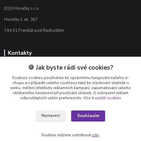
EQUI Horečky s.r.o.
Horečky č. ev. 367
744 01 Frenštát pod Radhoštěm
Kontakty
Radka Chamrádová
🍪 Jak byste rádi své cookies?
+420 737 484 708
Soubory cookies používáme ke správnému fungování našeho e-
Výdejna e-shopu: Po-Ne, 8-20 hod.
shopu a v případě vašeho souhlasu také ke sledování statistik o
webu, měření efektivity reklamních kampaní, zapamatování vašeho
info@equi-horecky.cz
oblíbeného nastavení při používání stránek, či zobrazení reklam
odpovídajících vašim preferencím.
Více k využití cookies
Souhlasím
Nastavení
Provozovatel: EQUI Horečky s.r.o., IČ 196 32 827, Horečky č.ev. 367, 744 01
Frenštát pod Radhoštěm, C 93460 vedená u Krajského soudu v Ostravě
Souhlas můžete odmítnout
zde
.
Vytvořeno na
Eshop-rychle.cz