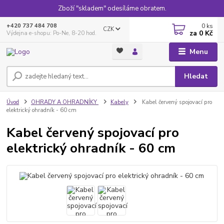
Zboží "skladem" odesíláme obratem.
0
ks
+420 737 484 708
CZK
za
0 Kč
Výdejna e-shopu: Po-Ne, 8-20 hod.
Menu
Hledat
Úvod
OHRADY A OHRADNÍKY
Kabely
Kabel červený spojovací pro
elektrický ohradník - 60 cm
Kabel červený spojovací pro
elektrický ohradník - 60 cm