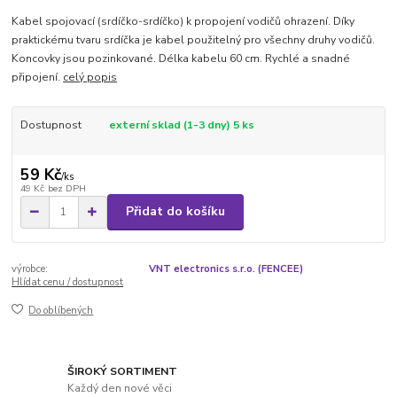
Kabel spojovací (srdíčko-srdíčko) k propojení vodičů ohrazení. Díky
praktickému tvaru srdíčka je kabel použitelný pro všechny druhy vodičů.
Koncovky jsou pozinkované. Délka kabelu 60 cm. Rychlé a snadné
připojení.
celý popis
Dostupnost
externí sklad (1-3 dny) 5 ks
59 Kč
/
ks
49 Kč
bez DPH
Přidat do košíku
výrobce:
VNT electronics s.r.o. (FENCEE)
Hlídat cenu / dostupnost
Do oblíbených
ŠIROKÝ SORTIMENT
Každý den nové věci