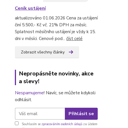
Ceník ustájení
aktualizováno 01.06.2026 Cena za ustájení
činí 5.500,- Kč vč. 21% DPH za měsíc.
Splatnost měsíčního ustájení je vždy k 15.
dni v měsíci. Cenové pod...
číst celé
Zobrazit všechny články
Nepropásněte novinky, akce
a slevy!
Nespamujeme
! Navíc, se můžete kdykoli
odhlásit.
Přihlásit se
Souhlasím se
zpracováním osobních údajů
za účelem