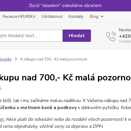
Zboží "skladem" odesíláme obratem.
Recenze HEUREKA
Udržitelnost
Kontakty
Blog
Nevíte
Hledat
+420
Výdejn
ovinky
K nákupu nad 700,- Kč malá pozornost.
kupu nad 700,- Kč malá pozorno
5
 blíží, tak i my začínáme malou nadílkou. K Vašemu nákupu nad 
líčenku s motivem koně a podkovy
v dárkovém pytličku. Krásn
er:
Akce platí do odvolání nebo do rozdání všech pozorností k
vá cena objednávky, včetně ceny za dopravu a DPH.