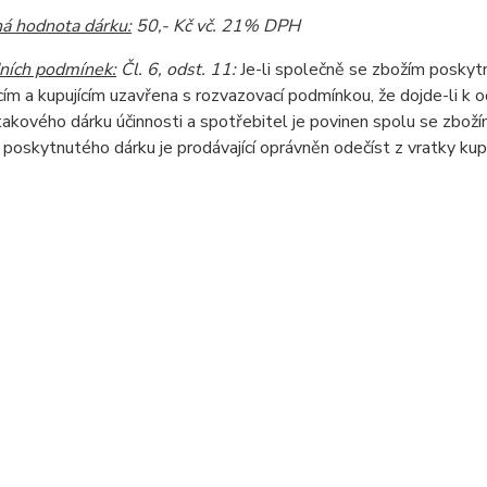
á hodnota dárku:
50,- Kč vč. 21% DPH
ních podmínek:
Čl. 6, odst. 11:
Je-li společně se zbožím poskytn
cím a kupujícím uzavřena s rozvazovací podmínkou, že dojde-li k
akového dárku účinnosti a spotřebitel je povinen spolu se zbožím
 poskytnutého dárku je prodávající oprávněn odečíst z vratky ku