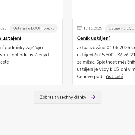
2025
Ustájení u EQUI Horečky
13
.
11
.
2025
Ustájení u EQU
 ustájení
Ceník ustájení
í podmínky zajišťující
aktualizováno 01.06.2026 C
životní pohodu ustájených
ustájení činí 5.500,- Kč vč.
 celé
za měsíc. Splatnost měsíční
ustájení je vždy k 15. dni v m
Cenové pod...
číst celé
Zobrazit všechny články