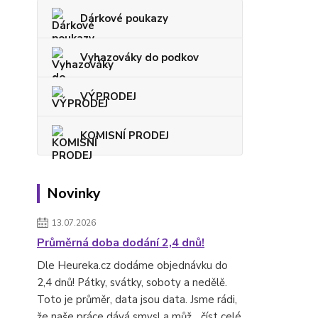
Dárkové poukazy
Vyhazováky do podkov
VÝPRODEJ
KOMISNÍ PRODEJ
Novinky
13.07.2026
Průměrná doba dodání 2,4 dnů!
Dle Heureka.cz dodáme objednávku do
2,4 dnů! Pátky, svátky, soboty a nedělě.
Toto je průměr, data jsou data. Jsme rádi,
že naše práce dává smysl a můž...
číst celé