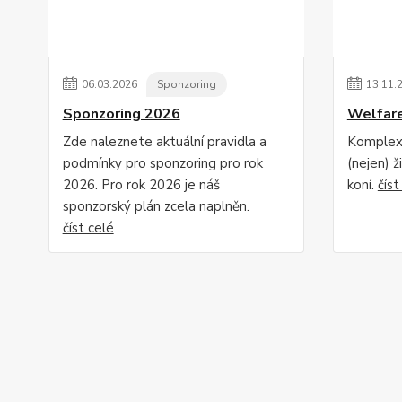
06
.
03
.
2026
Sponzoring
13
.
11
.
Sponzoring 2026
Welfare
Zde naleznete aktuální pravidla a
Komplexn
podmínky pro sponzoring pro rok
(nejen) 
2026. Pro rok 2026 je náš
koní.
číst
sponzorský plán zcela naplněn.
číst celé