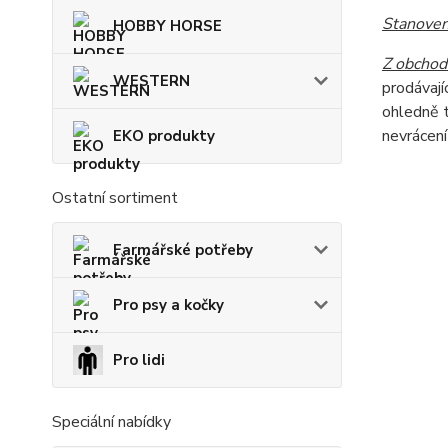
Stanoven
HOBBY HORSE
Z obchod
WESTERN
prodávají
ohledně t
nevrácení
EKO produkty
Ostatní sortiment
Farmářské potřeby
Pro psy a kočky
Pro lidi
Speciální nabídky