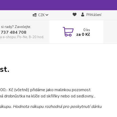
Přihlášení
CZK
 si rady? Zavolejte.
0
ks
 737 484 708
za
0 Kč
a e-shopu: Po-Ne, 8-20 hod.
st.
700,- Kč (včetně) přidáme jako malinkou pozornost
á drobnůstka na klíče od skříňky nebo od sedlovny...
 nákupu. Hodnota nákupu rozhodná pro poskytnutí dárku