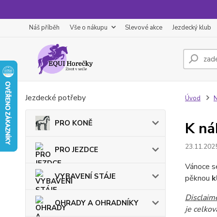
Náš příběh
Vše o nákupu
Slevové akce
Jezdecký klub
Jezdecké potřeby
Úvod
N
PRO KONĚ
K ná
23.11.202
PRO JEZDCE
Vánoce se
VYBAVENÍ STÁJE
pěknou
k
Disclaim
OHRADY A OHRADNÍKY
je celko