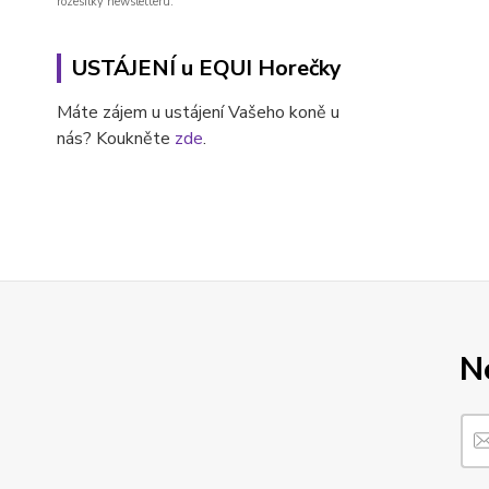
rozesílky newsletteru.
USTÁJENÍ u EQUI Horečky
Máte zájem u ustájení Vašeho koně u
nás? Koukněte
zde
.
N