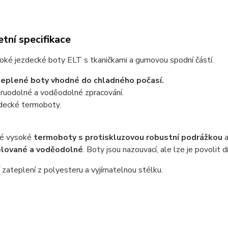
tní specifikace
oké jezdecké boty ELT s tkaničkami a gumovou spodní částí.
eplené boty vhodné do chladného počasí.
ruodolné a voděodolné zpracování.
decké termoboty.
é vysoké
termoboty s protiskluzovou robustní podrážkou
a
olované a voděodolné
. Boty jsou nazouvací, ale lze je povolit 
 zateplení z polyesteru a vyjímatelnou stélku.