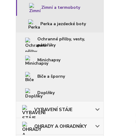
Zimní a termoboty
Perka a jezdecké boty
Ochranné přilby, vesty,
páteřáky
Minichapsy
Biče a šporny
Doplňky
VYBAVENÍ STÁJE
OHRADY A OHRADNÍKY