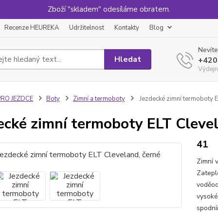
Zboží "skladem" odesíláme obratem.
Recenze HEUREKA
Udržitelnost
Kontakty
Blog
Nevíte
Hledat
+420
Výdejn
PRO JEZDCE
Boty
Zimní a termoboty
Jezdecké zimní termoboty E
ecké zimní termoboty ELT Clevel
41
Zimní 
Zatepl
voděod
vysoké
spodní