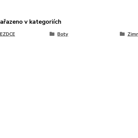
zařazeno v kategoriích
JEZDCE
Boty
Zimn