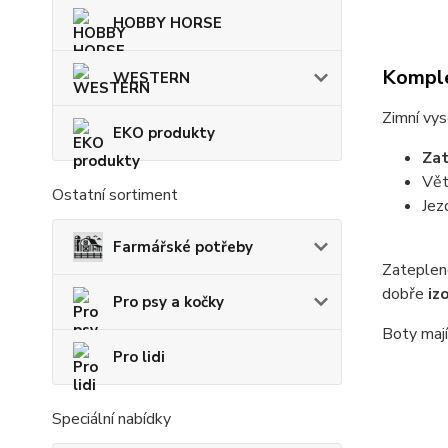
HOBBY HORSE
Komple
WESTERN
Zimní vys
EKO produkty
Zat
Vět
Ostatní sortiment
Jez
Farmářské potřeby
Zateplen
dobře
iz
Pro psy a kočky
Boty mají
Pro lidi
Speciální nabídky