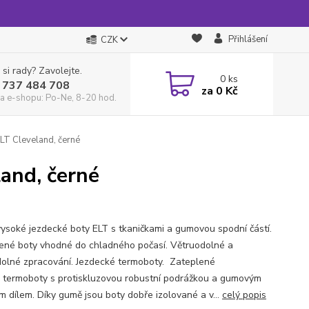
Přihlášení
CZK
 si rady? Zavolejte.
0
ks
 737 484 708
za
0 Kč
a e-shopu: Po-Ne, 8-20 hod.
LT Cleveland, černé
and, černé
vysoké jezdecké boty ELT s tkaničkami a gumovou spodní částí.
ené boty vhodné do chladného počasí. Větruodolné a
olné zpracování. Jezdecké termoboty. Zateplené
 termoboty s protiskluzovou robustní podrážkou a gumovým
m dílem. Díky gumě jsou boty dobře izolované a v...
celý popis