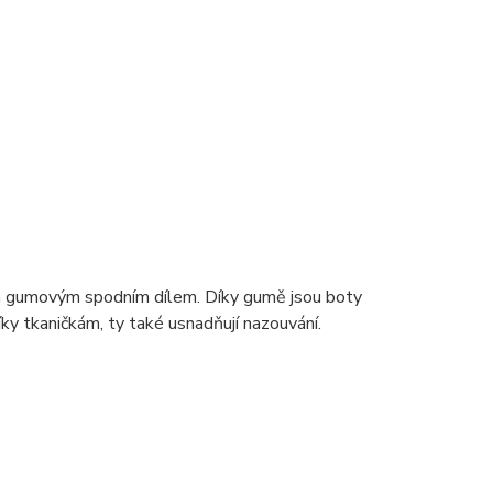
 gumovým spodním dílem. Díky gumě jsou boty
díky tkaničkám, ty také usnadňují nazouvání.