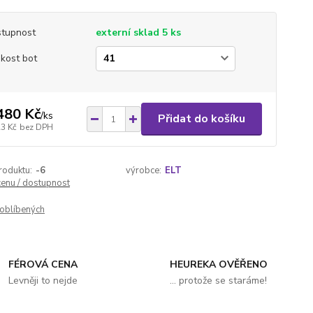
tupnost
externí sklad 5 ks
ikost bot
480 Kč
/
ks
Přidat do košíku
23 Kč
bez DPH
roduktu:
-6
výrobce:
ELT
cenu / dostupnost
oblíbených
FÉROVÁ CENA
HEUREKA OVĚŘENO
Levněji to nejde
... protože se staráme!