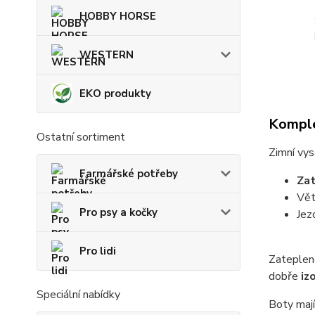
HOBBY HORSE
WESTERN
EKO produkty
Komple
Ostatní sortiment
Zimní vys
Farmářské potřeby
Zat
Vět
Pro psy a kočky
Jez
Pro lidi
Zateplen
dobře
iz
Speciální nabídky
Boty mají