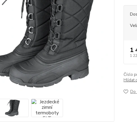
Dos
Vel
1 
1 2
Číslo p
Hlídat 
Do 