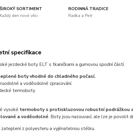
ŠIROKÝ SORTIMENT
RODINNÁ TRADICE
Každý den nové věci
Radka a Petr
tní specifikace
oké jezdecké boty ELT s tkaničkami a gumovou spodní částí.
eplené boty vhodné do chladného počasí.
ruodolné a voděodolné zpracování.
decké termoboty.
é vysoké
termoboty s protiskluzovou robustní podrážkou
a
olované a voděodolné
. Boty jsou nazouvací, ale lze je povolit 
 zateplení z polyesteru a vyjímatelnou stélku.