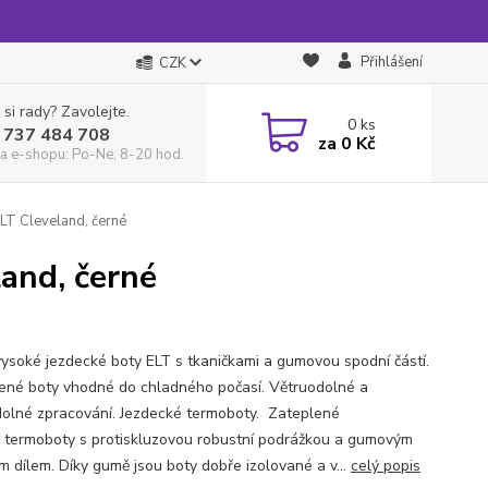
Přihlášení
CZK
 si rady? Zavolejte.
0
ks
 737 484 708
za
0 Kč
a e-shopu: Po-Ne, 8-20 hod.
LT Cleveland, černé
and, černé
vysoké jezdecké boty ELT s tkaničkami a gumovou spodní částí.
ené boty vhodné do chladného počasí. Větruodolné a
olné zpracování. Jezdecké termoboty. Zateplené
 termoboty s protiskluzovou robustní podrážkou a gumovým
m dílem. Díky gumě jsou boty dobře izolované a v...
celý popis