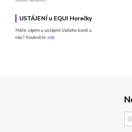
rozesílky newsletteru.
USTÁJENÍ u EQUI Horečky
Máte zájem u ustájení Vašeho koně u
nás? Koukněte
zde
.
N