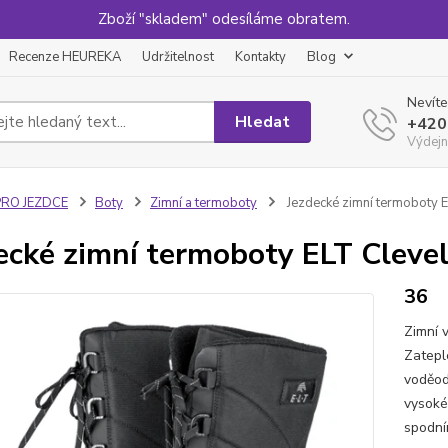
Zboží "skladem" odesíláme obratem.
Recenze HEUREKA
Udržitelnost
Kontakty
Blog
Nevíte
Hledat
+420
Výdejn
PRO JEZDCE
Boty
Zimní a termoboty
Jezdecké zimní termoboty E
ecké zimní termoboty ELT Clevel
36
Zimní 
Zatepl
voděod
vysoké
spodní