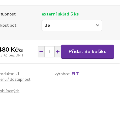
tupnost
externí sklad 5 ks
ikost bot
480 Kč
/
ks
Přidat do košíku
23 Kč
bez DPH
roduktu:
-1
výrobce:
ELT
cenu / dostupnost
oblíbených