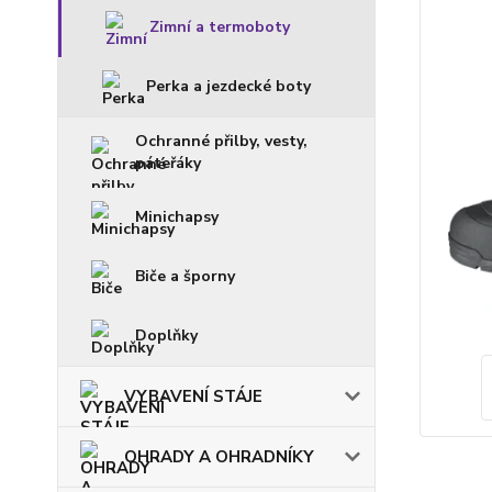
Zimní a termoboty
Perka a jezdecké boty
Ochranné přilby, vesty,
páteřáky
Minichapsy
Biče a šporny
Doplňky
VYBAVENÍ STÁJE
OHRADY A OHRADNÍKY