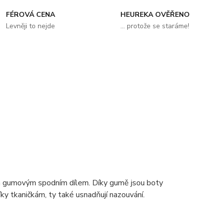
FÉROVÁ CENA
HEUREKA OVĚŘENO
Levněji to nejde
... protože se staráme!
 gumovým spodním dílem. Díky gumě jsou boty
díky tkaničkám, ty také usnadňují nazouvání.