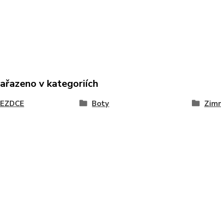
zařazeno v kategoriích
JEZDCE
Boty
Zimn