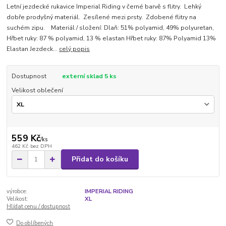
Letní jezdecké rukavice Imperial Riding v černé barvě s flitry. Lehký
dobře prodyšný materiál. Zesílené mezi prsty. Zdobené flitry na
suchém zipu. Materiál / složení: Dlaň: 51% polyamid, 49% polyuretan,
Hřbet ruky: 87 % polyamid, 13 % elastan Hřbet ruky: 87% Polyamid 13%
Elastan Jezdeck...
celý popis
Dostupnost
externí sklad 5 ks
Velikost oblečení
559 Kč
/
ks
462 Kč
bez DPH
Přidat do košíku
výrobce:
IMPERIAL RIDING
Velikost:
XL
Hlídat cenu / dostupnost
Do oblíbených