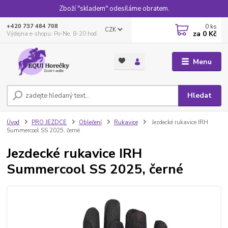
Zboží "skladem" odesíláme obratem.
0
ks
+420 737 484 708
CZK
za
0 Kč
Výdejna e-shopu: Po-Ne, 8-20 hod.
Menu
Hledat
Úvod
PRO JEZDCE
Oblečení
Rukavice
Jezdecké rukavice IRH
Summercool SS 2025, černé
Jezdecké rukavice IRH
Summercool SS 2025, černé