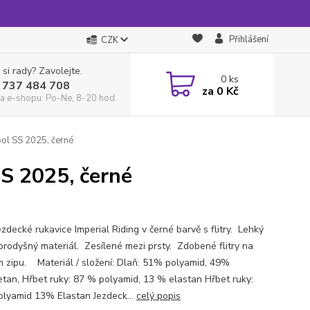
Přihlášení
CZK
 si rady? Zavolejte.
0
ks
 737 484 708
za
0 Kč
a e-shopu: Po-Ne, 8-20 hod.
ol SS 2025, černé
S 2025, černé
ezdecké rukavice Imperial Riding v černé barvě s flitry. Lehký
prodyšný materiál. Zesílené mezi prsty. Zdobené flitry na
 zipu. Materiál / složení: Dlaň: 51% polyamid, 49%
etan, Hřbet ruky: 87 % polyamid, 13 % elastan Hřbet ruky:
lyamid 13% Elastan Jezdeck...
celý popis