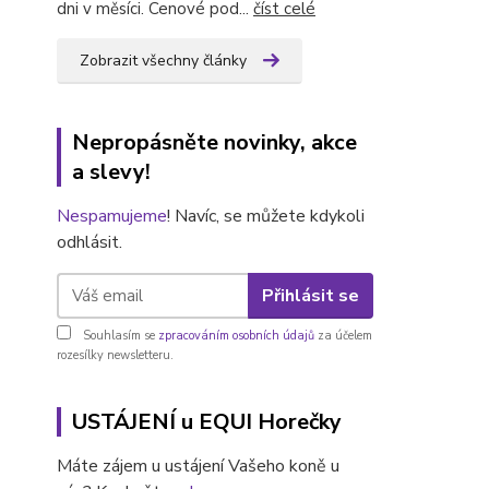
dni v měsíci. Cenové pod...
číst celé
Zobrazit všechny články
Nepropásněte novinky, akce
a slevy!
Nespamujeme
! Navíc, se můžete kdykoli
odhlásit.
Přihlásit se
Souhlasím se
zpracováním osobních údajů
za účelem
rozesílky newsletteru.
USTÁJENÍ u EQUI Horečky
Máte zájem u ustájení Vašeho koně u