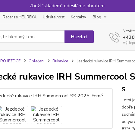
Zboží "skladem" odesíláme obratem.
Recenze HEUREKA
Udržitelnost
Kontakty
Blog
Nevíte
Hledat
+420
Výdejn
PRO JEZDCE
Oblečení
Rukavice
Jezdecké rukavice IRH Summerco
ecké rukavice IRH Summercool S
S
Letní j
dobře 
suchém
polyur
87% Po