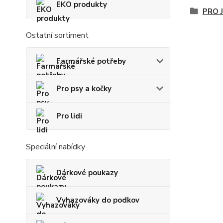
EKO produkty
PRO 
Ostatní sortiment
Farmářské potřeby
Pro psy a kočky
Pro lidi
Speciální nabídky
Dárkové poukazy
Vyhazováky do podkov