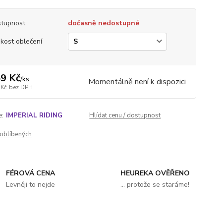
tupnost
dočasně nedostupné
ikost oblečení
9 Kč
/
ks
Momentálně není k dispozici
 Kč
bez DPH
e:
IMPERIAL RIDING
Hlídat cenu / dostupnost
oblíbených
FÉROVÁ CENA
HEUREKA OVĚŘENO
Levněji to nejde
... protože se staráme!