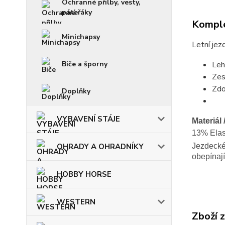
Ochranné přilby, vesty,
páteřáky
Komple
Minichapsy
Letní jez
Biče a šporny
Leh
Zes
Zdo
Doplňky
VYBAVENÍ STÁJE
Materiál 
13% Elas
OHRADY A OHRADNÍKY
Jezdecké 
obepínají
HOBBY HORSE
WESTERN
Zboží 