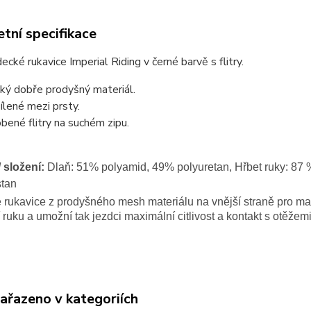
tní specifikace
decké rukavice Imperial Riding v černé barvě s flitry.
ký dobře prodyšný materiál.
ílené mezi prsty.
bené flitry na suchém zipu.
/ složení:
Dlaň: 51% polyamid, 49% polyuretan, Hřbet ruky: 87 
tan
rukavice z prodyšného mesh materiálu na vnější straně pro max
 ruku a umožní tak jezdci maximální citlivost a kontakt s otěžemi
zařazeno v kategoriích