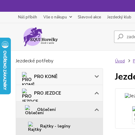
Náš příběh
Vše o nákupu
Slevové akce
Jezdecký klub
Jezdecké potřeby
Úvod
Jezd
PRO KONĚ
PRO JEZDCE
Oblečení
Rajtky - legíny