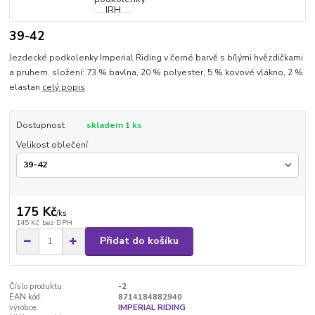
39-42
Jezdecké podkolenky Imperial Riding v černé barvě s bílými hvězdičkami
a pruhem. složení: 73 % bavlna, 20 % polyester, 5 % kovové vlákno, 2 %
elastan
celý popis
Dostupnost
skladem 1 ks
Velikost oblečení
175 Kč
/
ks
145 Kč
bez DPH
Přidat do košíku
Číslo produktu:
-2
EAN kód:
8714184882940
výrobce:
IMPERIAL RIDING