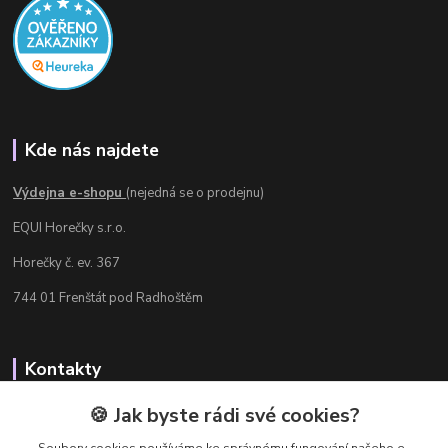
Kde nás najdete
Výdejna e-shopu
(nejedná se o prodejnu)
EQUI Horečky s.r.o.
Horečky č. ev. 367
744 01 Frenštát pod Radhoštěm
Kontakty
Radka Chamrádová
🍪 Jak byste rádi své cookies?
+420 737 484 708