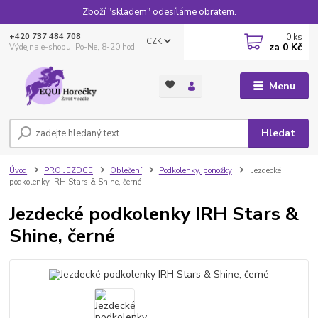
Zboží "skladem" odesíláme obratem.
0
ks
+420 737 484 708
CZK
za
0 Kč
Výdejna e-shopu: Po-Ne, 8-20 hod.
Menu
Hledat
Úvod
PRO JEZDCE
Oblečení
Podkolenky, ponožky
Jezdecké
podkolenky IRH Stars & Shine, černé
Jezdecké podkolenky IRH Stars &
Shine, černé