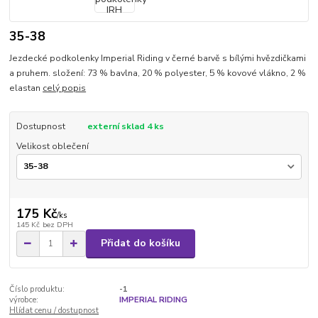
35-38
Jezdecké podkolenky Imperial Riding v černé barvě s bílými hvězdičkami
a pruhem. složení: 73 % bavlna, 20 % polyester, 5 % kovové vlákno, 2 %
elastan
celý popis
Dostupnost
externí sklad 4 ks
Velikost oblečení
175 Kč
/
ks
145 Kč
bez DPH
Přidat do košíku
Číslo produktu:
-1
výrobce:
IMPERIAL RIDING
Hlídat cenu / dostupnost