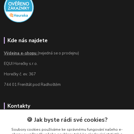
Kde nás najdete
Výdejna e-shopu
(nejedná se o prodejnu)
EQUI Horečky s.r.o.
Horečky č. ev. 367
744 01 Frenštát pod Radhoštěm
Kontakty
Radka Chamrádová
🍪 Jak byste rádi své cookies?
+420 737 484 708
Soubory cookies používáme ke správnému fungování našeho e-
Výdejna e-shopu: Po-Ne, 8-20 hod.