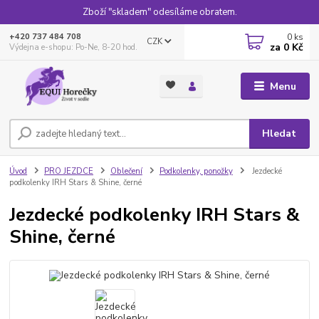
Zboží "skladem" odesíláme obratem.
0
ks
+420 737 484 708
CZK
za
0 Kč
Výdejna e-shopu: Po-Ne, 8-20 hod.
Menu
Hledat
Úvod
PRO JEZDCE
Oblečení
Podkolenky, ponožky
Jezdecké
podkolenky IRH Stars & Shine, černé
Jezdecké podkolenky IRH Stars &
Shine, černé