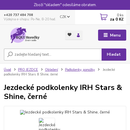
Zboží "skladem" odesíláme obratem.
0
ks
+420 737 484 708
CZK
za
0 Kč
Výdejna e-shopu: Po-Ne, 8-20 hod.
Menu
Hledat
Úvod
PRO JEZDCE
Oblečení
Podkolenky, ponožky
Jezdecké
podkolenky IRH Stars & Shine, černé
Jezdecké podkolenky IRH Stars &
Shine, černé