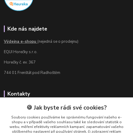
Kde nás najdete
Výdejna e-shopu
(nejedná se o prodejnu)
EQUI Horečky s.r.o.
Horečky č. ev. 367
744 01 Frenštát pod Radhoštěm
Kontakty
Radka Chamrádová
🍪 Jak byste rádi své cookies?
+420 737 484 708
Soubory cookies používáme ke správnému fungování našeho e-
Výdejna e-shopu: Po-Ne, 8-20 hod.
shopu a v případě vašeho souhlasu také ke sledování statistik o
webu, měření efektivity reklamních kampaní, zapamatování vašeho
info@equi-horecky.cz
oblíbeného nastavení při používání stránek, či zobrazení reklam