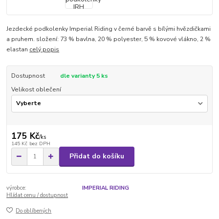
Jezdecké podkolenky Imperial Riding v černé barvě s bílými hvězdičkami
a pruhem. složení: 73 % bavlna, 20 % polyester, 5 % kovové vlákno, 2 %
elastan
celý popis
Dostupnost
dle varianty 5 ks
Velikost oblečení
175 Kč
/
ks
145 Kč
bez DPH
Přidat do košíku
výrobce:
IMPERIAL RIDING
Hlídat cenu / dostupnost
Do oblíbených