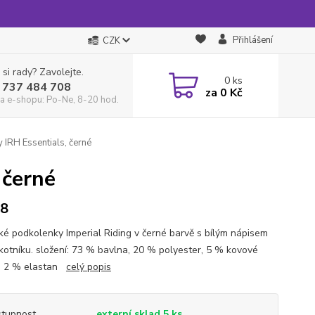
Přihlášení
CZK
 si rady? Zavolejte.
0
ks
 737 484 708
za
0 Kč
a e-shopu: Po-Ne, 8-20 hod.
 IRH Essentials, černé
 černé
38
ké podkolenky Imperial Riding v černé barvě s bílým nápisem
kotníku. složení: 73 % bavlna, 20 % polyester, 5 % kovové
, 2 % elastan
celý popis
tupnost
externí sklad 5 ks