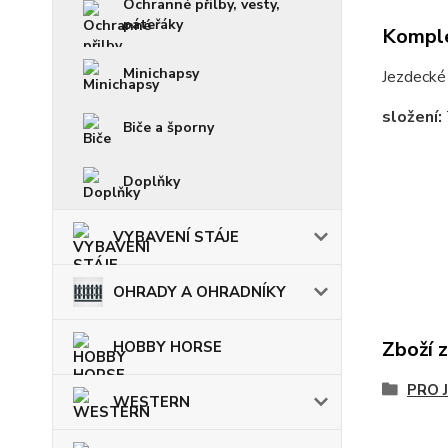
Ochranné přilby, vesty,
páteřáky
Komple
Minichapsy
Jezdecké 
složení:
Biče a šporny
Doplňky
VYBAVENÍ STÁJE
OHRADY A OHRADNÍKY
Zboží 
HOBBY HORSE
PRO 
WESTERN