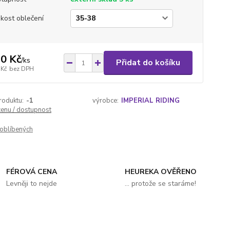
ikost oblečení
0 Kč
/
ks
Přidat do košíku
 Kč
bez DPH
roduktu:
-1
výrobce:
IMPERIAL RIDING
cenu / dostupnost
oblíbených
FÉROVÁ CENA
HEUREKA OVĚŘENO
Levněji to nejde
... protože se staráme!