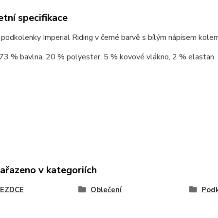
tní specifikace
podkolenky Imperial Riding v černé barvě s bílým nápisem kolem
73 % bavlna, 20 % polyester, 5 % kovové vlákno, 2 % elastan
zařazeno v kategoriích
JEZDCE
Oblečení
Podk