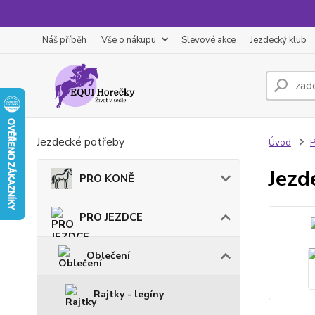
Náš příběh
Vše o nákupu
Slevové akce
Jezdecký klub
Jezdecké potřeby
Úvod
Jezd
PRO KONĚ
PRO JEZDCE
Oblečení
Rajtky - legíny