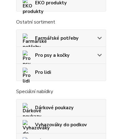
EKO produkty
Ostatní sortiment
Farmářské potřeby
Pro psy a kočky
Pro lidi
Speciální nabídky
Dárkové poukazy
Vyhazováky do podkov