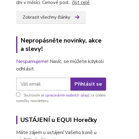
dni v měsíci. Cenové pod...
číst celé
Zobrazit všechny články
Nepropásněte novinky, akce
a slevy!
Nespamujeme
! Navíc, se můžete kdykoli
odhlásit.
Přihlásit se
Souhlasím se
zpracováním osobních údajů
za účelem
rozesílky newsletteru.
USTÁJENÍ u EQUI Horečky
Máte zájem u ustájení Vašeho koně u