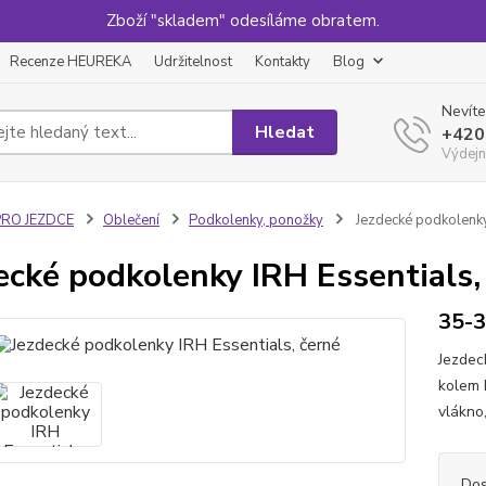
Zboží "skladem" odesíláme obratem.
Recenze HEUREKA
Udržitelnost
Kontakty
Blog
Nevíte
Hledat
+420
Výdejn
PRO JEZDCE
Oblečení
Podkolenky, ponožky
Jezdecké podkolenky
ecké podkolenky IRH Essentials,
35-
Jezdec
kolem 
vlákno
Dos