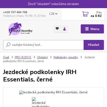
Zboží "skladem" odesíláme obratem.
0
ks
+420 737 484 708
CZK
za
0 Kč
Výdejna e-shopu: Po-Ne, 8-20 hod.
Menu
Hledat
Úvod
PRO JEZDCE
Oblečení
Podkolenky, ponožky
Jezdecké
podkolenky IRH Essentials, černé
Jezdecké podkolenky IRH
Essentials, černé