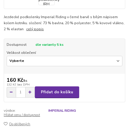
Jezdecké podkolenky Imperial Riding v černé barvě s bílým nápisem
kolem kotníku. složení: 73 % bavlna, 20 % polyester, 5 % kovové vlákno,
2 % elastan
celý popis
Dostupnost
dle varianty 5 ks
Velikost oblečení
160 Kč
/
ks
132 Kč
bez DPH
Přidat do košíku
výrobce:
IMPERIAL RIDING
Hlídat cenu / dostupnost
Do oblíbených