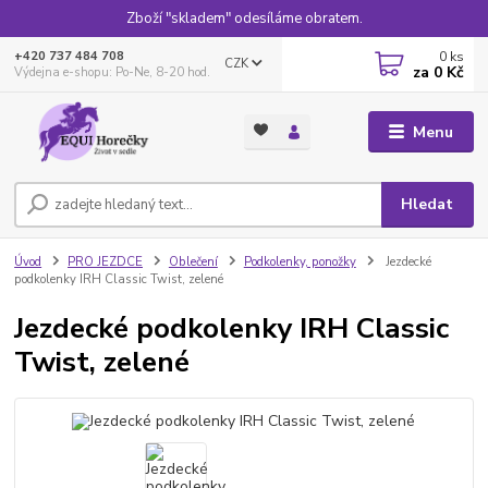
Zboží "skladem" odesíláme obratem.
0
ks
+420 737 484 708
CZK
za
0 Kč
Výdejna e-shopu: Po-Ne, 8-20 hod.
Menu
Hledat
Úvod
PRO JEZDCE
Oblečení
Podkolenky, ponožky
Jezdecké
podkolenky IRH Classic Twist, zelené
Jezdecké podkolenky IRH Classic
Twist, zelené