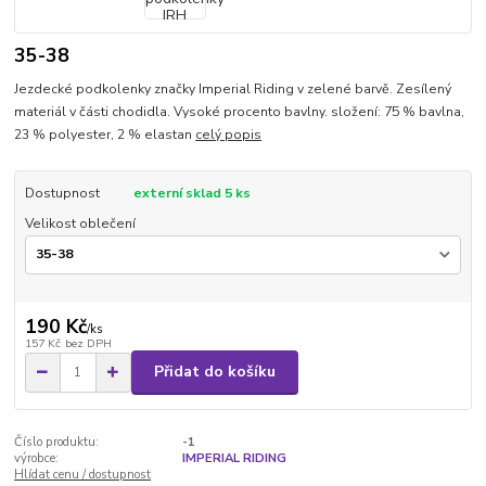
35-38
Jezdecké podkolenky značky Imperial Riding v zelené barvě. Zesílený
materiál v části chodidla. Vysoké procento bavlny. složení: 75 % bavlna,
23 % polyester, 2 % elastan
celý popis
Dostupnost
externí sklad 5 ks
Velikost oblečení
190 Kč
/
ks
157 Kč
bez DPH
Přidat do košíku
Číslo produktu:
-1
výrobce:
IMPERIAL RIDING
Hlídat cenu / dostupnost