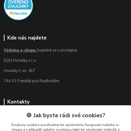
Kde nás najdete
Výdejna e-shopu
(nejedná se o prodejnu)
EQUI Horečky s.r.o.
Horečky č. ev. 367
744 01 Frenštát pod Radhoštěm
Kontakty
Radka Chamrádová
🍪 Jak byste rádi své cookies?
+420 737 484 708
Soubory cookies používáme ke správnému fungování našeho e-
Výdejna e-shopu: Po-Ne, 8-20 hod.
shopu a v případě vašeho souhlasu také ke sledování statistik o