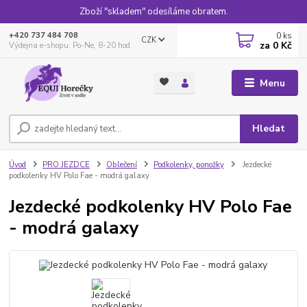
Zboží "skladem" odesíláme obratem.
0
ks
+420 737 484 708
CZK
za
0 Kč
Výdejna e-shopu: Po-Ne, 8-20 hod.
Menu
Hledat
Úvod
PRO JEZDCE
Oblečení
Podkolenky, ponožky
Jezdecké
podkolenky HV Polo Fae - modrá galaxy
Jezdecké podkolenky HV Polo Fae
- modrá galaxy