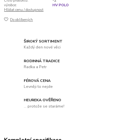
Číslo produktu:
-2
výrobce:
HV POLO
Hlídat cenu / dostupnost
Do oblíbených
ŠIROKÝ SORTIMENT
Každý den nové věci
RODINNÁ TRADICE
Radka a Petr
FÉROVÁ CENA
Levněji to nejde
HEUREKA OVĚŘENO
... protože se staráme!
Kompletní specifikace