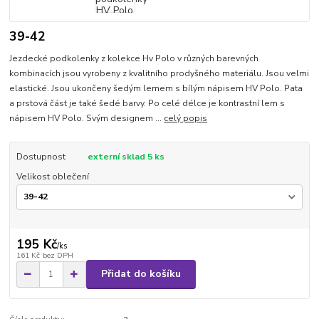
39-42
Jezdecké podkolenky z kolekce Hv Polo v různých barevných
kombinacích jsou vyrobeny z kvalitního prodyšného materiálu. Jsou velmi
elastické. Jsou ukončeny šedým lemem s bílým nápisem HV Polo. Pata
a prstová část je také šedé barvy. Po celé délce je kontrastní lem s
nápisem HV Polo. Svým designem ...
celý popis
Dostupnost
externí sklad 5 ks
Velikost oblečení
195 Kč
/
ks
161 Kč
bez DPH
Přidat do košíku