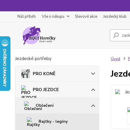
Náš příběh
Vše o nákupu
Slevové akce
Jezdecký klub
Jezdecké potřeby
Úvod
Jezd
PRO KONĚ
PRO JEZDCE
Oblečení
Rajtky - legíny