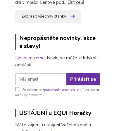
dni v měsíci. Cenové pod...
číst celé
Zobrazit všechny články
Nepropásněte novinky, akce
a slevy!
Nespamujeme
! Navíc, se můžete kdykoli
odhlásit.
Přihlásit se
Souhlasím se
zpracováním osobních údajů
za účelem
rozesílky newsletteru.
USTÁJENÍ u EQUI Horečky
Máte zájem u ustájení Vašeho koně u