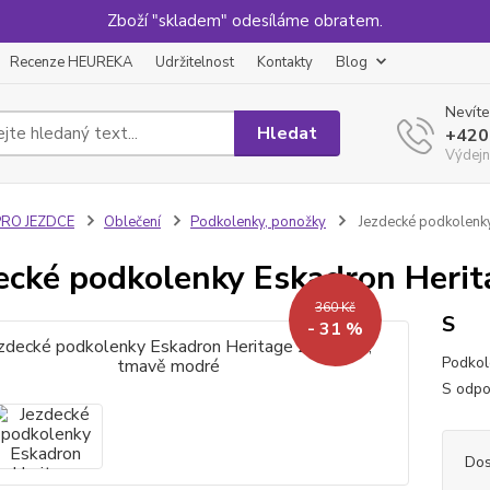
Zboží "skladem" odesíláme obratem.
Recenze HEUREKA
Udržitelnost
Kontakty
Blog
Nevíte
Hledat
+420
Výdejn
PRO JEZDCE
Oblečení
Podkolenky, ponožky
Jezdecké podkolenk
ecké podkolenky Eskadron Heri
360 Kč
S
- 31 %
Podkol
S odpo
Dos