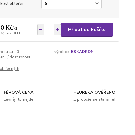
ikost oblečení
0 Kč
/
ks
Přidat do košíku
 Kč
bez DPH
roduktu:
-1
výrobce:
ESKADRON
cenu / dostupnost
oblíbených
FÉROVÁ CENA
HEUREKA OVĚŘENO
Levněji to nejde
... protože se staráme!