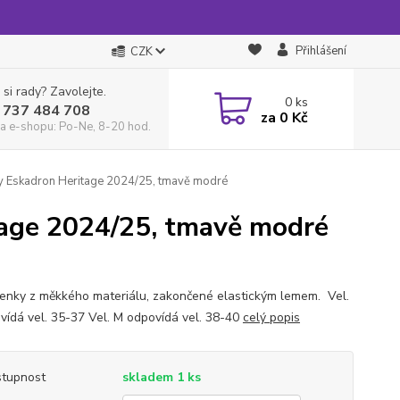
Přihlášení
CZK
 si rady? Zavolejte.
0
ks
 737 484 708
za
0 Kč
a e-shopu: Po-Ne, 8-20 hod.
y Eskadron Heritage 2024/25, tmavě modré
tage 2024/25, tmavě modré
enky z měkkého materiálu, zakončené elastickým lemem. Vel.
vídá vel. 35-37 Vel. M odpovídá vel. 38-40
celý popis
tupnost
skladem 1 ks