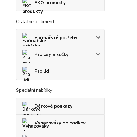
EKO produkty
Ostatní sortiment
Farmářské potřeby
Pro psy a kočky
Pro lidi
Speciální nabídky
Dárkové poukazy
Vyhazováky do podkov