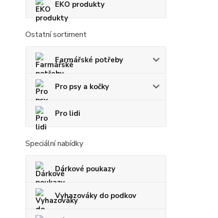
EKO produkty
Ostatní sortiment
Farmářské potřeby
Pro psy a kočky
Pro lidi
Speciální nabídky
Dárkové poukazy
Vyhazováky do podkov