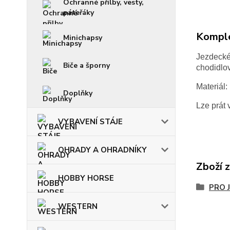
Ochranné přilby, vesty,
páteřáky
Komple
Minichapsy
Jezdecké 
Biče a šporny
chodidlo
Materiál:
Doplňky
Lze prát 
VYBAVENÍ STÁJE
OHRADY A OHRADNÍKY
Zboží 
HOBBY HORSE
PRO 
WESTERN