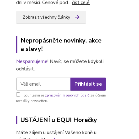
dni v měsíci. Cenové pod...
číst celé
Zobrazit všechny články
Nepropásněte novinky, akce
a slevy!
Nespamujeme
! Navíc, se můžete kdykoli
odhlásit.
Přihlásit se
Souhlasím se
zpracováním osobních údajů
za účelem
rozesílky newsletteru.
USTÁJENÍ u EQUI Horečky
Máte zájem u ustájení Vašeho koně u