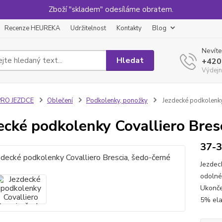
Zboží "skladem" odesíláme obratem.
Recenze HEUREKA
Udržitelnost
Kontakty
Blog
Nevíte
Hledat
+420
Výdejn
PRO JEZDCE
Oblečení
Podkolenky, ponožky
Jezdecké podkolenky
ecké podkolenky Covalliero Bres
37-
Jezdec
odolné
Ukonče
5% ela