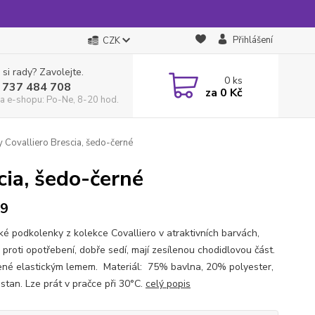
Přihlášení
CZK
 si rady? Zavolejte.
0
ks
 737 484 708
za
0 Kč
a e-shopu: Po-Ne, 8-20 hod.
 Covalliero Brescia, šedo-černé
cia, šedo-černé
39
ké podkolenky z kolekce Covalliero v atraktivních barvách,
 proti opotřebení, dobře sedí, mají zesílenou chodidlovou část.
né elastickým lemem. Materiál: 75% bavlna, 20% polyester,
stan. Lze prát v pračce při 30°C.
celý popis