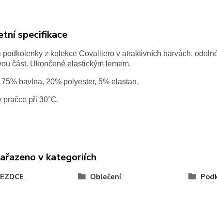
tní specifikace
podkolenky z kolekce Covalliero v atraktivních barvách, odolné 
vou část. Ukončené elastickým lemem.
 75% bavlna, 20% polyester, 5% elastan.
v pračce při 30°C.
zařazeno v kategoriích
JEZDCE
Oblečení
Podk