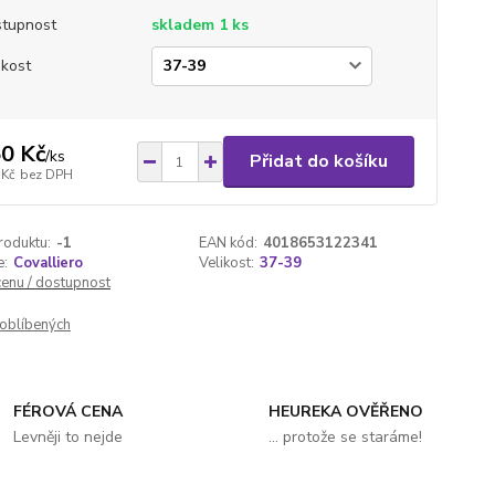
tupnost
skladem 1 ks
ikost
0 Kč
/
ks
Přidat do košíku
 Kč
bez DPH
roduktu:
-1
EAN kód:
4018653122341
e:
Covalliero
Velikost:
37-39
cenu / dostupnost
oblíbených
FÉROVÁ CENA
HEUREKA OVĚŘENO
Levněji to nejde
... protože se staráme!