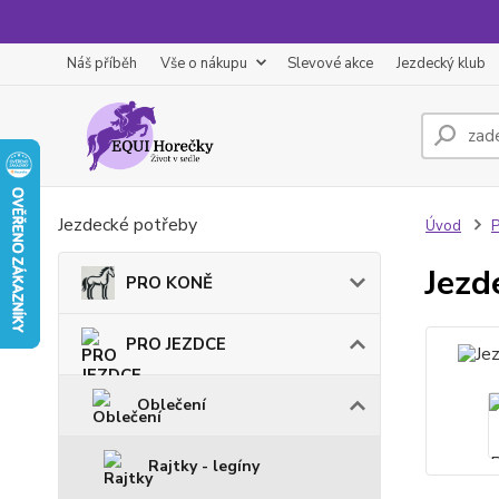
Náš příběh
Vše o nákupu
Slevové akce
Jezdecký klub
Jezdecké potřeby
Úvod
Jezd
PRO KONĚ
PRO JEZDCE
Oblečení
Rajtky - legíny