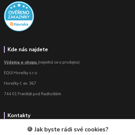
Kde nás najdete
Výdejna e-shopu
(nejedná se o prodejnu)
EQUI Horečky s.r.o.
Horečky č. ev. 367
744 01 Frenštát pod Radhoštěm
Kontakty
Radka Chamrádová
🍪 Jak byste rádi své cookies?
+420 737 484 708