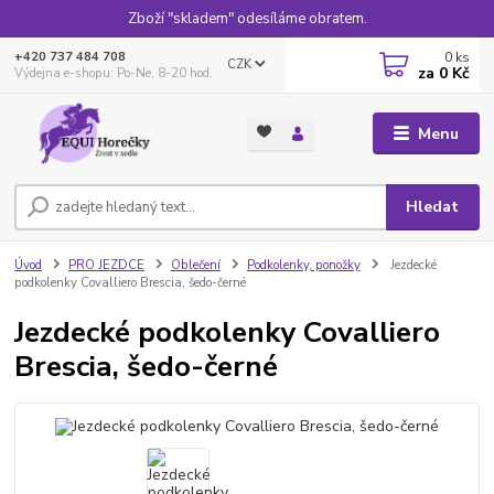
Zboží "skladem" odesíláme obratem.
0
ks
+420 737 484 708
CZK
za
0 Kč
Výdejna e-shopu: Po-Ne, 8-20 hod.
Menu
Hledat
Úvod
PRO JEZDCE
Oblečení
Podkolenky, ponožky
Jezdecké
podkolenky Covalliero Brescia, šedo-černé
Jezdecké podkolenky Covalliero
Brescia, šedo-černé