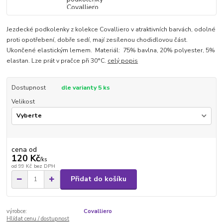
Jezdecké podkolenky z kolekce Covalliero v atraktivních barvách, odolné
proti opotřebení, dobře sedí, mají zesílenou chodidlovou část.
Ukončené elastickým lemem. Materiál: 75% bavlna, 20% polyester, 5%
elastan. Lze prát v pračce při 30°C.
celý popis
Dostupnost
dle varianty 5 ks
Velikost
cena od
120 Kč
/
ks
od
99 Kč
bez DPH
Přidat do košíku
výrobce:
Covalliero
Hlídat cenu / dostupnost