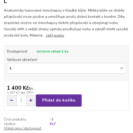
L
Anatomicky tvarované minichapsy z hladké kůže. Měkká kůže se dobře
přizpůsobí noze jezdce a umožňuje jezdci dobrý kontakt s koněm. Díky
elastické vložce se minichapsy dobře přizpůsobí a obepínají nohu.
Vysoký střih z vnější strany opticky prodlužuje nohu a vytváří efekt vysoké
jezdecké boty. Materiá...
celý popis
Dostupnost
externí sklad 1 ks
Velikost oblečení
1 400 Kč
/
ks
1 157 Kč
bez DPH
Přidat do košíku
Číslo produktu:
-3
výrobce:
ELT
Hlídat cenu / dostupnost