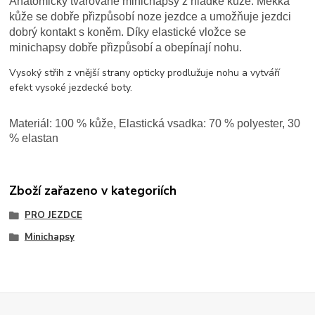
Anatomicky tvarované minichapsy z hladké kůže. Měkká
kůže se dobře přizpůsobí noze jezdce a umožňuje jezdci
dobrý kontakt s koněm. Díky elastické vložce se
minichapsy dobře přizpůsobí a obepínají nohu.
Vysoký střih z vnější strany opticky prodlužuje nohu a vytváří
efekt vysoké jezdecké boty.
Materiál
: 100 % kůže, Elastická vsadka: 70 % polyester, 30
% elastan
Zboží zařazeno v kategoriích
PRO JEZDCE
Minichapsy