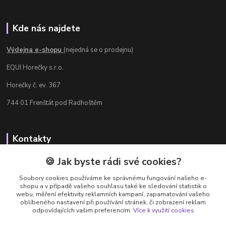
Kde nás najdete
Výdejna e-shopu
(nejedná se o prodejnu)
EQUI Horečky s.r.o.
Horečky č. ev. 367
744 01 Frenštát pod Radhoštěm
Kontakty
Radka Chamrádová
🍪 Jak byste rádi své cookies?
+420 737 484 708
Soubory cookies používáme ke správnému fungování našeho e-
Výdejna e-shopu: Po-Ne, 8-20 hod.
shopu a v případě vašeho souhlasu také ke sledování statistik o
webu, měření efektivity reklamních kampaní, zapamatování vašeho
info@equi-horecky.cz
oblíbeného nastavení při používání stránek, či zobrazení reklam
odpovídajících vašim preferencím.
Více k využití cookies