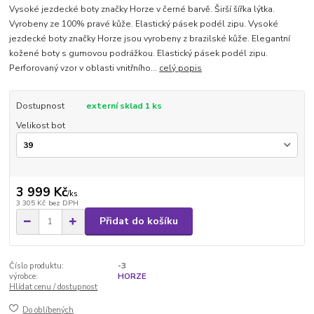
Vysoké jezdecké boty značky Horze v černé barvě. Širší šířka lýtka.
Vyrobeny ze 100% pravé kůže. Elastický pásek podél zipu. Vysoké
jezdecké boty značky Horze jsou vyrobeny z brazilské kůže. Elegantní
kožené boty s gumovou podrážkou. Elastický pásek podél zipu.
Perforovaný vzor v oblasti vnitřního...
celý popis
Dostupnost
externí sklad 1 ks
Velikost bot
3 999 Kč
/
ks
3 305 Kč
bez DPH
Přidat do košíku
Číslo produktu:
-3
výrobce:
HORZE
Hlídat cenu / dostupnost
Do oblíbených