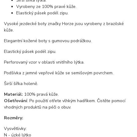
Širší šířka lýtka.
Vyrobeny ze 100% pravé kůže.
Elastický pásek podél zipu.
Vysoké jezdecké boty značky Horze jsou vyrobeny z brazilské
kůže.
Elegantní kožené boty s gumovou podrážkou.
Elastický pásek podél zipu.
Perforovaný vzor v oblasti vnitřního lýtka.
Podšívka z jemné vepřové kůže se semišovým povrchem.
Širší šířka holeně.
Materiál:
100% pravá kůže.
Ošetřování
: Po použití otřete vlhkým hadříkem. Čistěte pomocí
vhodných produktů na péči o obuv.
Rozměry:
Vysvětlivky:
N - úzké lýtko