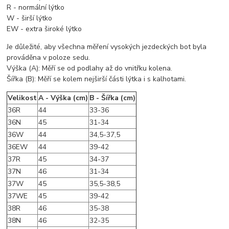
R - normální lýtko
W - širší lýtko
EW - extra široké lýtko
Je důležité, aby všechna měření vysokých jezdeckých bot byla
prováděna v poloze sedu.
Výška (A): Měří se od podlahy až do vnitřku kolena.
Šířka (B): Měří se kolem nejširší části lýtka i s kalhotami.
Velikost
A - Výška (cm)
B - Šířka (cm)
36R
44
33-36
36N
45
31-34
36W
44
34,5-37,5
36EW
44
39-42
37R
45
34-37
37N
46
31-34
37W
45
35,5-38,5
37WE
45
39-42
38R
46
35-38
38N
46
32-35