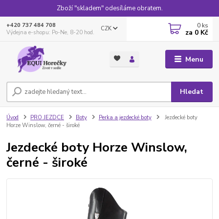
Zboží "skladem" odesíláme obratem.
0
ks
+420 737 484 708
CZK
za
0 Kč
Výdejna e-shopu: Po-Ne, 8-20 hod.
Menu
Hledat
Úvod
PRO JEZDCE
Boty
Perka a jezdecké boty
Jezdecké boty
Horze Winslow, černé - široké
Jezdecké boty Horze Winslow,
černé - široké