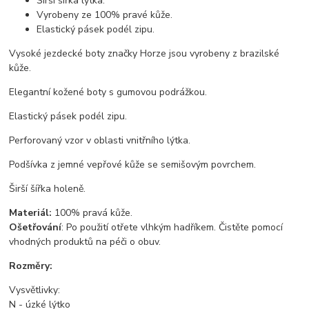
Širší šířka lýtka.
Vyrobeny ze 100% pravé kůže.
Elastický pásek podél zipu.
Vysoké jezdecké boty značky Horze jsou vyrobeny z brazilské
kůže.
Elegantní kožené boty s gumovou podrážkou.
Elastický pásek podél zipu.
Perforovaný vzor v oblasti vnitřního lýtka.
Podšívka z jemné vepřové kůže se semišovým povrchem.
Širší šířka holeně.
Materiál:
100% pravá kůže.
Ošetřování
: Po použití otřete vlhkým hadříkem. Čistěte pomocí
vhodných produktů na péči o obuv.
Rozměry:
Vysvětlivky:
N - úzké lýtko