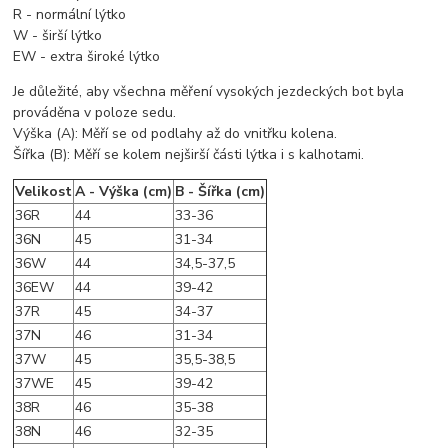
R - normální lýtko
W - širší lýtko
EW - extra široké lýtko
Je důležité, aby všechna měření vysokých jezdeckých bot byla
prováděna v poloze sedu.
Výška (A): Měří se od podlahy až do vnitřku kolena.
Šířka (B): Měří se kolem nejširší části lýtka i s kalhotami.
Velikost
A - Výška (cm)
B - Šířka (cm)
36R
44
33-36
36N
45
31-34
36W
44
34,5-37,5
36EW
44
39-42
37R
45
34-37
37N
46
31-34
37W
45
35,5-38,5
37WE
45
39-42
38R
46
35-38
38N
46
32-35