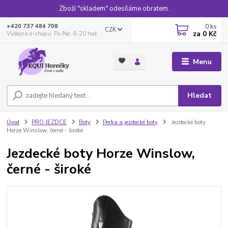
Zboží "skladem" odesíláme obratem.
0
ks
+420 737 484 708
CZK
za
0 Kč
Výdejna e-shopu: Po-Ne, 8-20 hod.
Menu
Hledat
Úvod
PRO JEZDCE
Boty
Perka a jezdecké boty
Jezdecké boty
Horze Winslow, černé - široké
Jezdecké boty Horze Winslow,
černé - široké