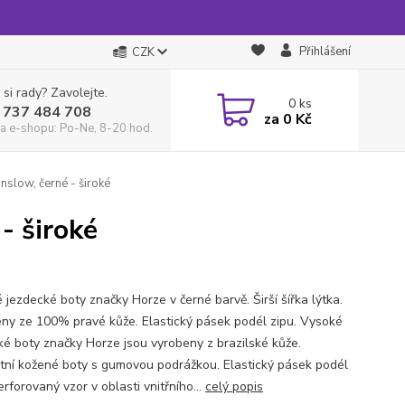
Přihlášení
CZK
 si rady? Zavolejte.
0
ks
 737 484 708
za
0 Kč
a e-shopu: Po-Ne, 8-20 hod.
slow, černé - široké
- široké
 jezdecké boty značky Horze v černé barvě. Širší šířka lýtka.
ny ze 100% pravé kůže. Elastický pásek podél zipu. Vysoké
ké boty značky Horze jsou vyrobeny z brazilské kůže.
tní kožené boty s gumovou podrážkou. Elastický pásek podél
erforovaný vzor v oblasti vnitřního...
celý popis