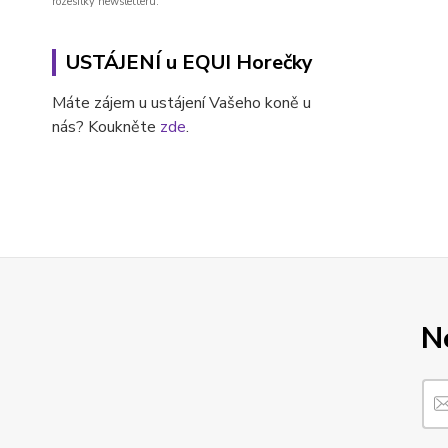
rozesílky newsletteru.
USTÁJENÍ u EQUI Horečky
Máte zájem u ustájení Vašeho koně u
nás? Koukněte
zde
.
N