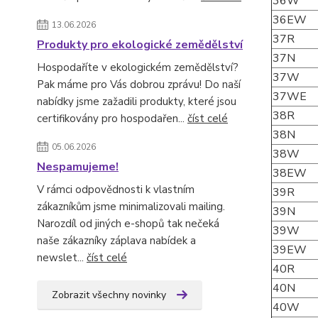
36W
36EW
13.06.2026
37R
Produkty pro ekologické zemědělství
37N
Hospodaříte v ekologickém zemědělství?
37W
Pak máme pro Vás dobrou zprávu! Do naší
37WE
nabídky jsme zažadili produkty, které jsou
38R
certifikovány pro hospodařen...
číst celé
38N
05.06.2026
38W
Nespamujeme!
38EW
V rámci odpovědnosti k vlastním
39R
zákazníkům jsme minimalizovali mailing.
39N
Narozdíl od jiných e-shopů tak nečeká
39W
naše zákazníky záplava nabídek a
39EW
newslet...
číst celé
40R
40N
Zobrazit všechny novinky
40W