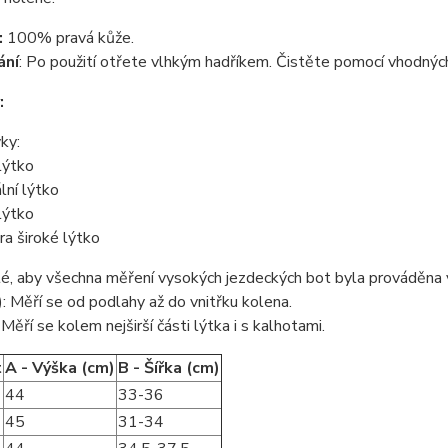
:
100% pravá kůže.
ání
: Po použití otřete vlhkým hadříkem. Čistěte pomocí vhodných
:
ky:
lýtko
lní lýtko
 lýtko
a široké lýtko
té, aby všechna měření vysokých jezdeckých bot byla prováděna 
: Měří se od podlahy až do vnitřku kolena.
 Měří se kolem nejširší části lýtka i s kalhotami.
t
A - Výška (cm)
B - Šířka (cm)
44
33-36
45
31-34