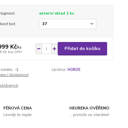
tupnost
externí sklad 1 ks
ikost bot
999 Kč
/
ks
Přidat do košíku
05 Kč
bez DPH
roduktu:
-1
výrobce:
HORZE
cenu / dostupnost
oblíbených
FÉROVÁ CENA
HEUREKA OVĚŘENO
Levněji to nejde
... protože se staráme!