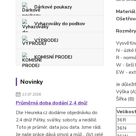
Dárkové poukazy
Materiál
Ošetřov
Vyhazováky do podkov
Rozměry
VÝPRODEJ
Vysvětliv
N - úzké 
KOMISNÍ PRODEJ
R - normá
W - širší
EW - extr
Novinky
Je důleži
Výška (A)
13.07.2026
Šířka (B):
Průměrná doba dodání 2,4 dnů!
Velikos
Dle Heureka.cz dodáme objednávku do
36R
2,4 dnů! Pátky, svátky, soboty a nedělě.
Toto je průměr, data jsou data. Jsme rádi,
36N
že naše práce dává smysl a můž...
číst celé