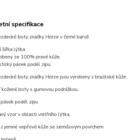
tní specifikace
ezdecké boty značky Horze v černé barvě.
í šířka lýtka.
obeny ze 100% pravé kůže.
stický pásek podél zipu.
zdecké boty značky Horze jsou vyrobeny z brazilské kůže.
í kožené boty s gumovou podrážkou.
 pásek podél zipu.
ný vzor v oblasti vnitřního lýtka.
 z jemné vepřové kůže se semišovým povrchem.
a holeně.