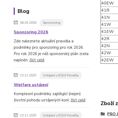
40EW
41R
Blog
41N
06.03.2026
Sponzoring
41W
41EW
Sponzoring 2026
42R
Zde naleznete aktuální pravidla a
42N
podmínky pro sponzoring pro rok 2026.
42W
Pro rok 2026 je náš sponzorský plán zcela
42EW
naplněn.
číst celé
13.11.2025
Ustájení u EQUI Horečky
Welfare ustájení
Komplexní podmínky zajišťující (nejen)
životní pohodu ustájených koní.
číst celé
Zboží 
PRO 
13.11.2025
Ustájení u EQUI Horečky