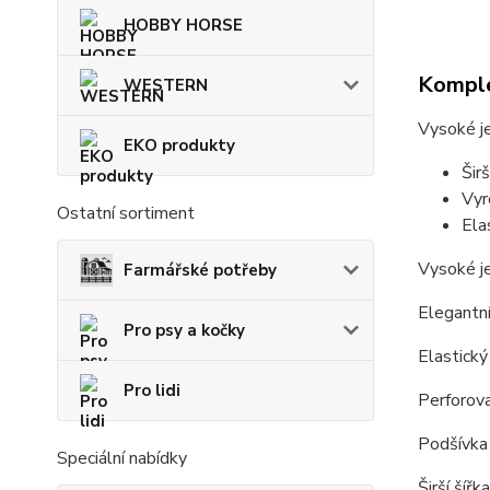
HOBBY HORSE
Komple
WESTERN
Vysoké j
EKO produkty
Širš
Vyr
Ostatní sortiment
Ela
Vysoké je
Farmářské potřeby
Elegantn
Pro psy a kočky
Elastický
Pro lidi
Perforova
Podšívka
Speciální nabídky
Širší šířk