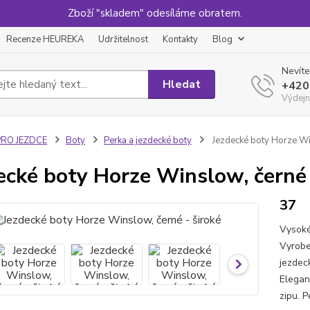
Zboží "skladem" odesíláme obratem.
Recenze HEUREKA
Udržitelnost
Kontakty
Blog
Nevíte
Hledat
+420
Výdejn
PRO JEZDCE
Boty
Perka a jezdecké boty
Jezdecké boty Horze Win
ecké boty Horze Winslow, černé 
37
Vysoké
Vyrobe
jezdec
Elegan
zipu. P