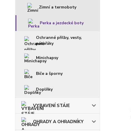
Zimní a termoboty
Perka a jezdecké boty
Ochranné přilby, vesty,
páteřáky
Minichapsy
Biče a šporny
Doplňky
VYBAVENÍ STÁJE
OHRADY A OHRADNÍKY