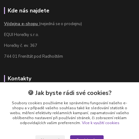
Kde nás najdete
Výdejna e-shopu
(nejedná se o prodejnu)
EQUI Horečky s.r.o.
Horečky č. ev. 367
744 01 Frenštát pod Radhoštěm
Kontakty
Radka Chamrádová
🍪 Jak byste rádi své cookies?
+420 737 484 708
Soubory cookies používáme ke správnému fungování našeho e-
Výdejna e-shopu: Po-Ne, 8-20 hod.
shopu a v případě vašeho souhlasu také ke sledování statistik o
webu, měření efektivity reklamních kampaní, zapamatování vašeho
info@equi-horecky.cz
oblíbeného nastavení při používání stránek, či zobrazení reklam
odpovídajících vašim preferencím.
Více k využití cookies