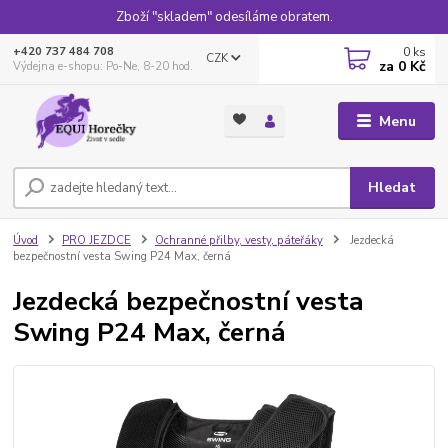
Zboží "skladem" odesíláme obratem.
0
ks
+420 737 484 708
CZK
za
0 Kč
Výdejna e-shopu: Po-Ne, 8-20 hod.
Menu
Hledat
Úvod
PRO JEZDCE
Ochranné přilby, vesty, páteřáky
Jezdecká
bezpečnostní vesta Swing P24 Max, černá
Jezdecká bezpečnostní vesta
Swing P24 Max, černá