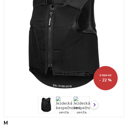
3 520 Kč
- 22 %
M