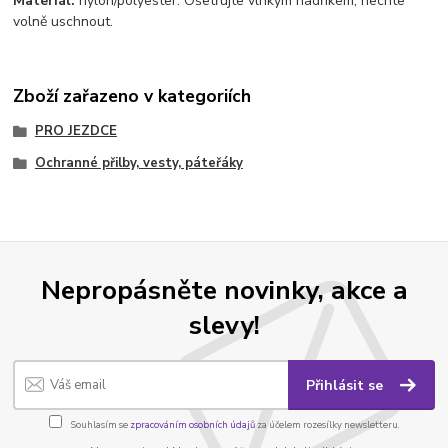
Materiál:
nylon/polyester. Ošetřujte vlhkým hadříkem, nechte
volně uschnout.
Zboží zařazeno v kategoriích
PRO JEZDCE
Ochranné přilby, vesty, páteřáky
Nepropásněte novinky, akce a
slevy!
Přihlásit se
Souhlasím se
zpracováním osobních údajů
za účelem rozesílky newsletteru.