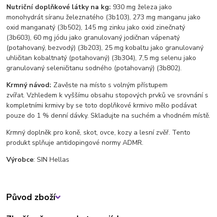
Nutriční doplňkové látky na kg:
930 mg železa jako
monohydrát síranu železnatého (3b103), 273 mg manganu jako
oxid manganatý (3b502), 145 mg zinku jako oxid zinečnatý
(3b603), 60 mg jódu jako granulovaný jodičnan vápenatý
(potahovaný, bezvodý) (3b203), 25 mg kobaltu jako granulovaný
uhličitan kobaltnatý (potahovaný) (3b304), 7,5 mg selenu jako
granulovaný seleničitanu sodného (potahovaný) (3b802).
Krmný návod:
Zavěste na místo s volným přístupem
zvířat. Vzhledem k vyššímu obsahu stopových prvků ve srovnání s
kompletními krmivy by se toto doplňkové krmivo mělo podávat
pouze do 1 % denní dávky. Skladujte na suchém a vhodném místě.
Krmný doplněk pro koně, skot, ovce, kozy a lesní zvěř. Tento
produkt splňuje antidopingové normy ADMR.
Výrobce
: SIN Hellas
Původ zboží