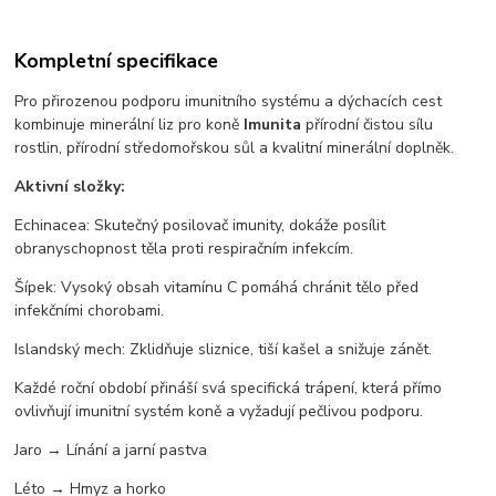
Kompletní specifikace
Pro přirozenou podporu imunitního systému a dýchacích cest
kombinuje minerální liz pro koně
Imunita
přírodní čistou sílu
rostlin, přírodní středomořskou sůl a kvalitní minerální doplněk.
Aktivní složky:
Echinacea: Skutečný posilovač imunity, dokáže posílit
obranyschopnost těla proti respiračním infekcím.
Šípek: Vysoký obsah vitamínu C pomáhá chránit tělo před
infekčními chorobami.
Islandský mech: Zklidňuje sliznice, tiší kašel a snižuje zánět.
Každé roční období přináší svá specifická trápení, která přímo
ovlivňují imunitní systém koně a vyžadují pečlivou podporu.
Jaro → Línání a jarní pastva
Léto → Hmyz a horko