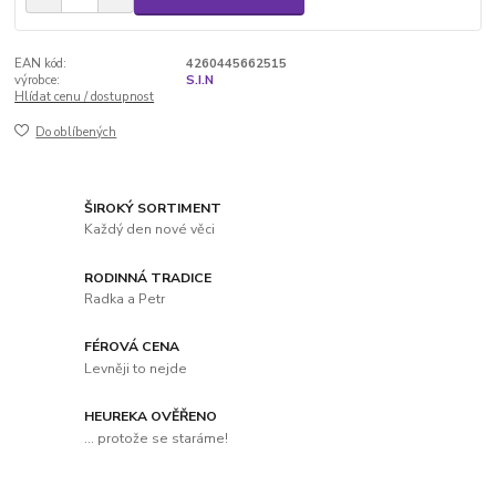
EAN kód:
4260445662515
výrobce:
S.I.N
Hlídat cenu / dostupnost
Do oblíbených
ŠIROKÝ SORTIMENT
Každý den nové věci
RODINNÁ TRADICE
Radka a Petr
FÉROVÁ CENA
Levněji to nejde
HEUREKA OVĚŘENO
... protože se staráme!