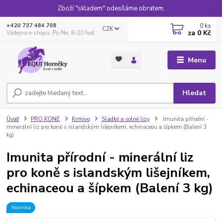
Zboží "skladem" odesíláme obratem.
0
ks
+420 737 484 708
CZK
za
0 Kč
Výdejna e-shopu: Po-Ne, 8-20 hod.
Menu
Hledat
Úvod
PRO KONĚ
Krmivo
Sladké a solné lizy
Imunita přírodní -
minerální liz pro koně s islandským lišejníkem, echinaceou a šípkem (Balení 3
kg)
Imunita přírodní - minerální liz
pro koně s islandským lišejníkem,
echinaceou a šípkem (Balení 3 kg)
Novinka