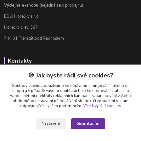
Výdejna e-shopu
(nejedná se o prodejnu)
EQUI Horečky s.r.o.
Horečky č. ev. 367
744 01 Frenštát pod Radhoštěm
Kontakty
Radka Chamrádová
🍪 Jak byste rádi své cookies?
+420 737 484 708
Soubory cookies používáme ke správnému fungování našeho e-
Výdejna e-shopu: Po-Ne, 8-20 hod.
shopu a v případě vašeho souhlasu také ke sledování statistik o
webu, měření efektivity reklamních kampaní, zapamatování vašeho
info@equi-horecky.cz
oblíbeného nastavení při používání stránek, či zobrazení reklam
odpovídajících vašim preferencím.
Více k využití cookies
Souhlasím
Nastavení
Provozovatel: EQUI Horečky s.r.o., IČ 196 32 827, Horečky č.ev. 367, 744 01
Frenštát pod Radhoštěm, C 93460 vedená u Krajského soudu v Ostravě