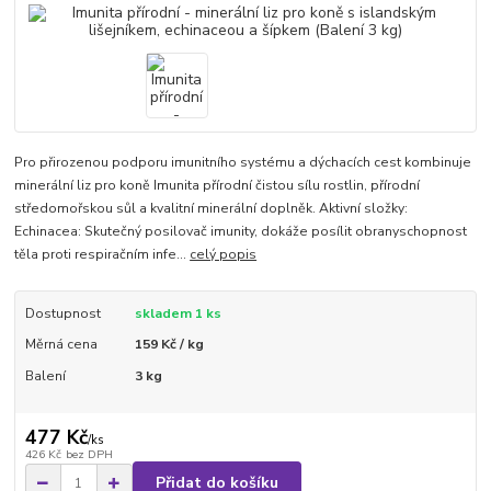
Pro přirozenou podporu imunitního systému a dýchacích cest kombinuje
minerální liz pro koně Imunita přírodní čistou sílu rostlin, přírodní
středomořskou sůl a kvalitní minerální doplněk. Aktivní složky:
Echinacea: Skutečný posilovač imunity, dokáže posílit obranyschopnost
těla proti respiračním infe...
celý popis
Dostupnost
skladem 1 ks
Měrná cena
159 Kč / kg
Balení
3 kg
477 Kč
/
ks
426 Kč
bez DPH
Přidat do košíku