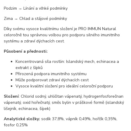
Podzim → Línání a vlhké podmínky
Zima → Chlad a stájové podmínky
Díky svému vysoce kvalitnímu složení je PRO IMMUN Natural
celoročně tou správnou volbou pro podporu silného imunitního
systému a zdraví dýchacích cest.
Působení a přednosti:
Koncentrovaná síla rostlin: Islandský mech, echinacea a
extrakt z šípků
Přirozená podpora imunitního systému
Může podporovat zdraví dýchacích cest
Vysoce kvalitní složení pro ideální celoroční podporu
Složení
: Chlorid sodný, uhličitan vápenatý, hydrogenfosforečnan
vápenatý, oxid hořečnatý, směs bylin v práškové formě (islandský
lišejník, echinacea, šípek)
Analytické složky:
sodík 37,8%, vápník 0,49%, hořčík 0,35%,
fosfor 0,25%