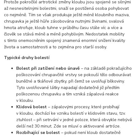
Protože pokročilé artrotické změny kloubu jsou spojené se silnými
až nesnesitelnými bolestmi, snaží se postižená osoba pohybovat
co nejméně. Tím se však produkuje ještě méně kloubního maziva,
chrupavka je ještě hůře zásobována nutnými živinami, svalová
hmota atrofuje, kloub tuhne v průběhu času stále víc a více a
člověk se stává méně a méně pohyblivým. Nedostatek mobility
s tímto onemocněním spojený znamená enormní snížení kvality
života a samostatnosti a to zejména pro starší osoby.
Typické druhy bolestí
Bolest při zatížení nebo únavě
– na základě pokračujícího
poškozování chrupavčité vrstvy se pokouší tělo odbourávat
buněčné a tkáňové zbytky, při čemž se uvolňují bílkoviny.
Tyto uvolňované látky napadají dodatečně již předtím
poškozenou chrupavku a tím vzniká zápalová reakce
v kloubu.
Klidová bolest
– zápalovými procesy, které probíhají
v kloubu, dochází ke vzniku bolestí v klidovém stavu, tzv.
ztuhlost – při setrvání v jedné poloze, která obvykle nebývá
delší než 30 minut. Zde se mluví o aktivované artróze.
Rozbíhající se bolest
– pokud není kloub dostatečně