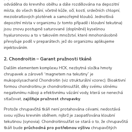
odváděna do krevního oběhu a dále rozdělována na depozitní
místa, do všech tkání, včetně kůže, očí, kostí, srdečních chlopní,
meziobratlových plotének a samozřejmě kloubů. Jednotlivá
depozitní místa v organizmu (v tomto případě i kloubní tekutina)
jsou znovu postupně saturované (doplněné) kyselinou
hyaluronovou a to v takovém množství, které mnohonásobně
převyšuje podíl v preparátech, jež do organizmu aplikujeme
injektováním.
2. Chondroitin – Garant pružnosti tkáně
Dalším elementem komplexu HCK, nezbytná složka hmoty
chrupavek a zároveň “magnetem na tekutiny” je
mukopolysacharid Chondroitin (viz strukturální vzorec). Bioaktivní
formou chondroitinu je chondroitinsulfát, díky svému silnému
negativnímu náboji a efektivnímu vázání vody, která se nenechá
stlačovat,
zajišťuje pružnost chrupavky
.
Protože chrupavčitá tkáň není protahována cévami, nedostává
svou výživu krevním oběhem, nýbrž je zaopatřována kloubní
tekutinou (synovia). Chondroitinsulfat se stará o to, že chrupavčitá
tkáň bude
průchodná pro potřebnou výživu
chrupavčitých