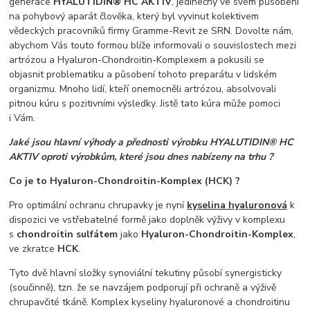
generace
HYALUTIDIN® HC AKTIV
, jedinečný ve svém působeni
na pohybový aparát člověka, který byl vyvinut kolektivem
vědeckých pracovníků firmy Gramme-Revit ze SRN. Dovolte nám,
abychom Vás touto formou blíže informovali o souvislostech mezi
artrózou a Hyaluron-Chondroitin-Komplexem a pokusili se
objasnit problematiku a působení tohoto preparátu v lidském
organizmu. Mnoho lidí, kteří onemocněli artrózou, absolvovali
pitnou kúru s pozitivními výsledky. Jistě tato kúra může pomoci
i Vám.
Jaké jsou hlavní výhody a přednosti výrobku HYALUTIDIN® HC
AKTIV oproti výrobkům, které jsou dnes nabízeny na trhu ?
Co je to Hyaluron-Chondroitin-Komplex (HCK) ?
Pro optimální ochranu chrupavky je nyní
kyselina hyaluronová
k
dispozici ve vstřebatelné formě jako doplněk výživy v komplexu
s
chondroitin sulfátem
jako
Hyaluron-Chondroitin-Komplex
,
ve zkratce
HCK
.
Tyto dvě hlavní složky synoviální tekutiny působí synergisticky
(součinně), tzn. že se navzájem podporují při ochraně a výživě
chrupavčité tkáně. Komplex kyseliny hyaluronové a chondroitinu