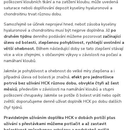
poškození kloubních tkání a na zatížení kloubu, může uvedená
saturace neboli doplňování depozit kyseliny hyaluronové a
chondroitinu trvat různou dobu.
Samozřejmě se účinek neprojeví hned, neboť zásoba kyseliny
hyaluronové a chondroitinu musí být nejprve doplněna. Již
po
druhém týdnu
denního podávání můžeme pozorovat
začínající
úlevu od bolesti, zlepšenou pohyblivost, rychlejší uvolnění a
větší ohebnost.
Během následující doby se tato zlepšení stávají
více a více zřejmými, s občasnými výkyvy v závislosti na počasí a
namáhaní kloubů.
Jakmile je pohyblivost a ohebnost do velké míry zlepšena a i
případná úleva od bolesti je značná,
efekt pro jednotlivce
potrvá bez užívání HCK různou dobu, obvykle
čtyři až šest
měsíců
, především v závislosti na namáhání kloubů a stupni
poškození chrupavky. Jakmile se potíže či bolest vrátí nebo opět
zvětší, doporučujeme denně užívat doplněk HCK po dobu dalších
čtyř týdnů.
Pravidelným užíváním doplňku HCK v dobách potíží plus
užívání s přestávkami můžeme potlačit a až zastavit
bolestivost způsobenou artrózou a podstatně zvýšit