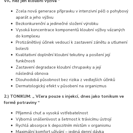
VÍC než jen kloubní výživa “
Zcela nová generace přípravku v intenzivní péči o pohybový
aparát a jeho výživu
Bezkonkurenční a jedinečné složení výrobku
Vysoká koncentrace komponentů kloubní výživy vázaných
do komplexu
Protizánětlivý účinek vedoucí k zastavení zánětu a utlumení
bolesti
Kvalitativní doplnění kloubní tekutiny a posílení její
funkčnosti
Zastavení degradace kloubní chrupavky a její
následná obnova
Dlouhodobá působnost bez rizika z vedlejších ú­činků
Dermatologický efekt v působení na organizmus
2.) TONIKUM: „ Včera pouze s injekcí, dnes jako tonikum ve
formě potraviny “
Příjemná chuť a vysoká vstřebatelnost
Výborná snášenlivost a šetrnost k trávicímu ústrojí
Rychlá absorpce k depozitním místům v organismu
Maximální komfort užívání – jediná denní dávka