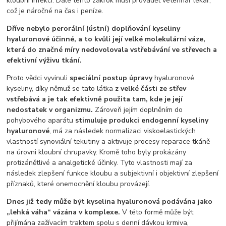
kloubní infekci. Dále tento zákrok musí provádět veterinář lékař,
což je náročné na čas i peníze.
Dříve nebylo perorální (ústní) doplňování kyseliny
hyaluronové účinné, a to kvůli její velké molekulární váze,
která do značné míry nedovolovala vstřebávání ve střevech a
efektivní výživu tkání.
Proto vědci vyvinuli
speciální postup úpravy
hyaluronové
kyseliny, díky němuž se tato látka
z velké části ze střev
vstřebává a je tak efektivně použita tam, kde je její
nedostatek v organizmu.
Zároveň jejím doplněním do
pohybového aparátu
stimuluje produkci endogenní kyseliny
hyaluronové
, má za následek normalizaci viskoelastických
vlastností synoviální tekutiny a aktivuje procesy reparace tkáně
na úrovni kloubní chrupavky. Kromě toho byly prokázány
protizánětlivé a analgetické účinky. Tyto vlastnosti mají za
následek zlepšení funkce kloubu a subjektivní i objektivní zlepšení
příznaků, které onemocnění kloubu provázejí.
Dnes již tedy může být kyselina hyaluronová podávána jako
„lehká váha“ vázána v komplexe.
V této formě může být
přijímána zažívacím traktem spolu s denní dávkou krmiva,