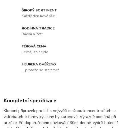
ŠIROKÝ SORTIMENT
Každý den nové věci
RODINNÁ TRADICE
Radka a Petr
FÉROVÁ CENA
Levněji to nejde
HEUREKA OVĚŘENO
... protože se staráme!
Kompletní specifikace
Kloubní přípravek pro lidi s nejvyšší možnou koncentrací lehce
vstřebatelné formy kyseliny hyaluronové. Výrazně pomáhá při
artróze. Při doporučeném dávkování 30ml denně, vydrží balení 1