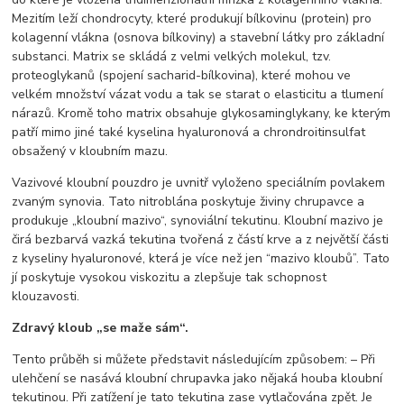
Mezitím leží chondrocyty, které produkují bílkovinu (protein) pro
kolagenní vlákna (osnova bílkoviny) a stavební látky pro základní
substanci. Matrix se skládá z velmi velkých molekul, tzv.
proteoglykanů (spojení sacharid-bílkovina), které mohou ve
velkém množství vázat vodu a tak se starat o elasticitu a tlumení
nárazů. Kromě toho matrix obsahuje glykosaminglykany, ke kterým
patří mimo jiné také kyselina hyaluronová a chrondroitinsulfat
obsažený v kloubním mazu.
Vazivové kloubní pouzdro je uvnitř vyloženo speciálním povlakem
zvaným synovia. Tato nitroblána poskytuje živiny chrupavce a
produkuje „kloubní mazivo“, synoviální tekutinu. Kloubní mazivo je
čirá bezbarvá vazká tekutina tvořená z částí krve a z největší části
z kyseliny hyaluronové, která je více než jen “mazivo kloubů”. Tato
jí poskytuje vysokou viskozitu a zlepšuje tak schopnost
klouzavosti.
Zdravý kloub „se maže sám“.
Tento průběh si můžete představit následujícím způsobem: – Při
ulehčení se nasává kloubní chrupavka jako nějaká houba kloubní
tekutinou. Při zatížení je tato tekutina zase vytlačována zpět. Je