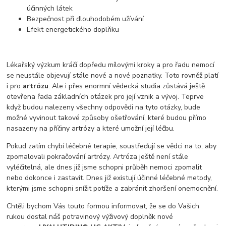
účinných látek
Bezpečnost při dlouhodobém užívání
Efekt energetického doplňku
Lékařský výzkum kráčí dopředu mílovými kroky a pro řadu nemocí
se neustále objevují stále nové a nové poznatky. Toto rovněž platí
i pro
artrózu
. Ale i přes enormní vědecká studia zůstává ještě
otevřena řada základních otázek pro její vznik a vývoj. Teprve
když budou nalezeny všechny odpovědi na tyto otázky, bude
možné vyvinout takové způsoby ošetřování, které budou přímo
nasazeny na příčiny artrózy a které umožní její léčbu.
Pokud zatím chybí léčebné terapie, soustřeďují se vědci na to, aby
zpomalovali pokračování artrózy. Artróza ještě není stále
vyléčitelná, ale dnes již jsme schopni průběh nemoci zpomalit
nebo dokonce i zastavit. Dnes již existují účinné léčebné metody,
kterými jsme schopni snížit potíže a zabránit zhoršení onemocnění.
Chtěli bychom Vás touto formou informovat, že se do Vašich
rukou dostal náš potravinový výživový doplněk nové