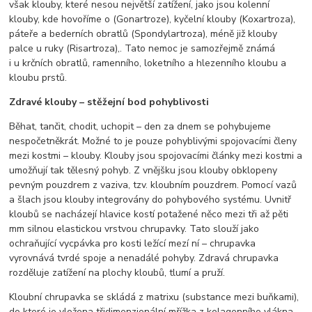
však klouby, které nesou největší zatížení, jako jsou kolenní
klouby, kde hovoříme o (Gonartroze), kyčelní klouby (Koxartroza),
páteře a bederních obratlů (Spondylartroza), méně již klouby
palce u ruky (Risartroza),. Tato nemoc je samozřejmě známá
i u krčních obratlů, ramenního, loketního a hlezenního kloubu a
kloubu prstů.
Zdravé klouby – stěžejní bod pohyblivosti
Běhat, tančit, chodit, uchopit – den za dnem se pohybujeme
nespočetněkrát. Možné to je pouze pohyblivými spojovacími členy
mezi kostmi – klouby. Klouby jsou spojovacími články mezi kostmi a
umožňují tak tělesný pohyb. Z vnějšku jsou klouby obklopeny
pevným pouzdrem z vaziva, tzv. kloubním pouzdrem. Pomocí vazů
a šlach jsou klouby integrovány do pohybového systému. Uvnitř
kloubů se nacházejí hlavice kostí potažené něco mezi tři až pěti
mm silnou elastickou vrstvou chrupavky. Tato slouží jako
ochraňující vycpávka pro kosti ležící mezí ní – chrupavka
vyrovnává tvrdé spoje a nenadálé pohyby. Zdravá chrupavka
rozděluje zatížení na plochy kloubů, tlumí a pruží.
Kloubní chrupavka se skládá z matrixu (substance mezi buňkami),
do které je vložena třidimenzionální mřížka z kolagenního vlákna.