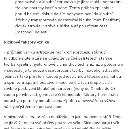
promazáván a kloubní chrupavka je již rozsáhle odbourána,
třou se povrchy kostí o sebe. Tento průběh způsobuje
potud bolesti, dokud dalším pohybem není do kloubní
štěrbiny transportován dostatečně kloubní maz. Postižený
člověk strnuleji vstává z lůžka a až po určitém čase
„rozchodí“ bolesti.
Rizikové faktory vzniku
K příčinám vzniku artrózy se řadí kromě procesu stárnutí
(v odborné literatuře se uvádí, že ve čtyřiceti letech stáří se
tvorba kyseliny hyaluronové v chondrocitech sníží až o polovinu a
v šedesáti je to pouze deset procent tvorby mladého, zdravého
jedince), také přetížení kloubů jednostrannou tělesnou námahou
a
sportem
, špatné postavení kostí po úrazech či operacích,
chybné postavení kloubů od narození (nohy do X nebo do O),
vadná pohyblivost, genetické či hormonální faktory, hormonální
poruchy a poruchy metabolismu, špatná a nevyvážená výživa,
náchylnější ženské pohlaví apod.
V minulosti se na artrózu nahlíželo jen jako na nemoc stáří. Dnes
se již ví, že nemá své příčiny pouze ve věku. Sice postupující věk
má často vinu na vytvoření artrózy, ale i mladý člověk může