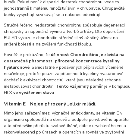
buněk. Pokud není k dispozici dostatek chondroitinu, vede to
jednostranně k malému množství živin v chrupavce. Chrupavčité
buňky vysychají, scvrkávají se a nakonec odumírají.
Stručně řečeno, nedostatek chondroitinu způsobuje degeneraci
chrupavky a napomáhá vývinu a tvorbě artrózy. Dle doporučení
EULAR vykazuje chondroitin středně silný až silný účinek na
snížení bolesti a na zvýšení funkčnosti kloubu.
Rovněž je prokázáno, že
účinnost Chondroitinu je závislá na
dostatečné přítomnosti přirozené koncentrace kyseliny
hyaluronové
. Samostatně v podávaných přípravcích víceméně
neúčinkuje, protože pouze za přítomnosti kyseliny hyaluronové
dochází k aktivizaci chontrocitů, které jsou následně schopné
metabolizovat chondroitin.
Tento vzájemný poměr
je v komplexu
HCK
ve vyváženém stavu
.
Vitamín E - Nejen přirozený „elixír mládí.
Mimo jeho zařazení mezi význačné antioxidanty, se vitamín E v
organismu spolupodílí na obnově a podpoře pohybového aparátu
a to především při růstu svalové tkáně, dále v urychlení hojení a
rekonvalescenci po úrazech a operacích a rovněž ve zvyšování