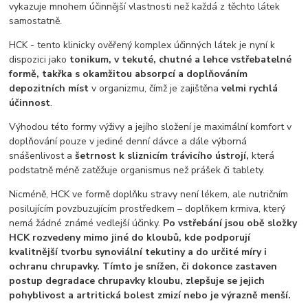
vykazuje mnohem účinnější vlastnosti než každá z těchto látek
samostatně.
HCK - tento klinicky ověřený komplex účinných látek je nyní k
dispozici jako
tonikum, v tekuté, chutné a lehce vstřebatelné
formě, takřka s okamžitou absorpcí a doplňováním
depozitních míst
v organizmu, čímž je zajištěna
velmi rychlá
účinnost
.
Výhodou této formy výživy a jejího složení je maximální komfort v
doplňování pouze v jediné denní dávce a dále výborná
snášenlivost a
šetrnost k sliznicím trávicího ústrojí,
která
podstatně méně zatěžuje organismus než prášek či tablety.
Nicméně, HCK ve formě doplňku stravy není lékem, ale nutričním
posilujícím povzbuzujícím prostředkem – doplňkem krmiva, který
nemá žádné známé vedlejší účinky.
Po vstřebání jsou obě složky
HCK rozvedeny mimo jiné do kloubů, kde podporují
kvalitnější tvorbu synoviální tekutiny a do určité míry i
ochranu chrupavky. Tímto je snížen, či dokonce zastaven
postup degradace chrupavky kloubu, zlepšuje se jejich
pohyblivost a artritická bolest zmizí nebo je výrazně menší.