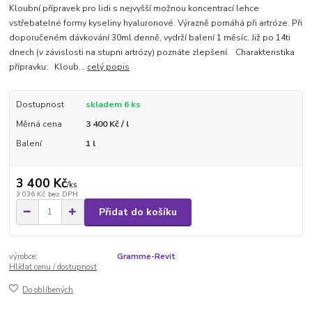
Kloubní přípravek pro lidi s nejvyšší možnou koncentrací lehce
vstřebatelné formy kyseliny hyaluronové. Výrazně pomáhá při artróze. Při
doporučeném dávkování 30ml denně, vydrží balení 1 měsíc. Již po 14ti
dnech (v závislosti na stupni artrózy) poznáte zlepšení. Charakteristika
přípravku: Kloub...
celý popis
Dostupnost
skladem 6 ks
Měrná cena
3 400 Kč / l
Balení
1 l
3 400 Kč
/
ks
3 036 Kč
bez DPH
Přidat do košíku
výrobce:
Gramme-Revit
Hlídat cenu / dostupnost
Do oblíbených