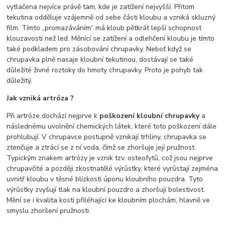
vytlačena nejvíce právě tam, kde je zatížení nejvyšší. Přitom
tekutina odděluje vzájemně od sebe části kloubu a vzniká skluzný
film. Tímto „promazáváním“ má kloub pětkrát lepší schopnost
klouzavosti než led. Měnící se zatížení a odlehčení kloubu je tímto
také podkladem pro zásobování chrupavky. Neboť když se
chrupavka plně nasaje kloubní tekutinou, dostávají se také
důležité živné roztoky do hmoty chrupavky. Proto je pohyb tak
důležitý.
Jak vzniká artróza ?
Při artróze dochází nejprve k
poškození kloubní chrupavky
a
následnému uvolnění chemických látek, které toto poškození dále
prohlubují. V chrupavce postupně vznikají trhliny, chrupavka se
ztenčuje a ztrácí se z ní voda, čímž se zhoršuje její pružnost.
Typickým znakem artrózy je vznik tzv. osteofytů, což jsou nejprve
chrupavčité a později zkostnatělé výrůstky, které vyrůstají zejména
uvnitř kloubu v těsné blízkosti úponu kloubního pouzdra. Tyto
výrůstky zvyšují tlak na kloubní pouzdro a zhoršují bolestivost.
Mění se i kvalita kosti přiléhající ke kloubním plochám, hlavně ve
smyslu zhoršení pružnosti.