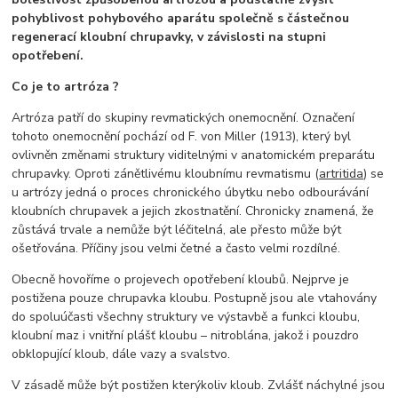
pohyblivost pohybového aparátu společně s částečnou
regenerací kloubní chrupavky, v závislosti na stupni
opotřebení.
Co je to artróza ?
Artróza patří do skupiny revmatických onemocnění. Označení
tohoto onemocnění pochází od F. von Miller (1913), který byl
ovlivněn změnami struktury viditelnými v anatomickém preparátu
chrupavky. Oproti zánětlivému kloubnímu revmatismu (
artritida
) se
u artrózy jedná o proces chronického úbytku nebo odbourávání
kloubních chrupavek a jejich zkostnatění. Chronicky znamená, že
zůstává trvale a nemůže být léčitelná, ale přesto může být
ošetřována. Příčiny jsou velmi četné a často velmi rozdílné.
Obecně hovoříme o projevech opotřebení kloubů. Nejprve je
postižena pouze chrupavka kloubu. Postupně jsou ale vtahovány
do spoluúčasti všechny struktury ve výstavbě a funkci kloubu,
kloubní maz i vnitřní plášť kloubu – nitroblána, jakož i pouzdro
obklopující kloub, dále vazy a svalstvo.
V zásadě může být postižen kterýkoliv kloub. Zvlášť náchylné jsou