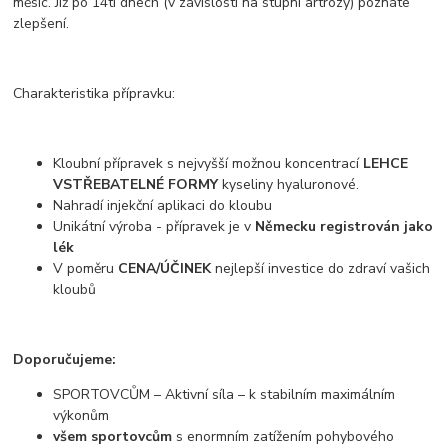
měsíc. Již po 14ti dnech (v závislosti na stupni artrózy) poznáte
zlepšení.
Charakteristika přípravku:
Kloubní přípravek s nejvyšší možnou koncentrací
LEHCE
VSTŘEBATELNÉ FORMY
kyseliny hyaluronové.
Nahradí injekční aplikaci do kloubu
Unikátní výroba - přípravek je v
Německu registrován jako
lék
V poměru
CENA/ÚČINEK
nejlepší investice do zdraví vašich
kloubů
Doporučujeme:
SPORTOVCŮM – Aktivní síla – k stabilním maximálním
výkonům
všem sportovcům
s enormním zatížením pohybového