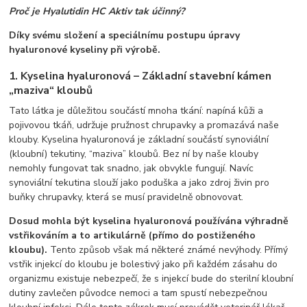
Proč je Hyalutidin HC Aktiv tak účinný?
Díky svému složení a speciálnímu postupu úpravy
hyaluronové kyseliny při výrobě.
1. Kyselina hyaluronová – Základní stavební kámen
„maziva“ kloubů
Tato látka je důležitou součástí mnoha tkání: napíná kůži a
pojivovou tkáň, udržuje pružnost chrupavky a promazává naše
klouby. Kyselina hyaluronová je základní součástí synoviální
(kloubní) tekutiny, “maziva” kloubů. Bez ní by naše klouby
nemohly fungovat tak snadno, jak obvykle fungují. Navíc
synoviální tekutina slouží jako poduška a jako zdroj živin pro
buňky chrupavky, která se musí pravidelně obnovovat.
Dosud mohla být kyselina hyaluronová používána výhradně
vstřikováním a to artikulárně (přímo do postiženého
kloubu).
Tento způsob však má některé známé nevýhody. Přímý
vstřik injekcí do kloubu je bolestivý jako při každém zásahu do
organizmu existuje nebezpečí, že s injekcí bude do sterilní kloubní
dutiny zavlečen původce nemoci a tam spustí nebezpečnou