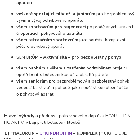
aparátu
veškeré sportující mládeži a juniorům
pro bezproblémový
vývin a vývoj pohybového aparátu
všem sportovcům pro regeneraci
po prodělaných úrazech
či operacích pohybového aparátu
všem rekreačním sportovcům
jako součást komplexní
péče o pohybový aparát
SENIORŮM
– Aktivní síla – pro bezbolestný pohyb
všem osobám
s věkem a zatížením podmíněném projevu
opotřebení, s bolestmi kloubů a obratlů páteře
všem seniorům
pro bezproblémový a bezbolestný pohyb
vedoucí k aktivitě a pohodě, jako součást komplexní péče
o pohybový aparát
Hlavní výhody
a přednosti potravinového doplňku HYALUTIDIN
HC AKTIV, v boji proti bolestem kloubů
1.) HYALURON –
CHONDROITIN
– KOMPLEX (HCK) : „ … JE