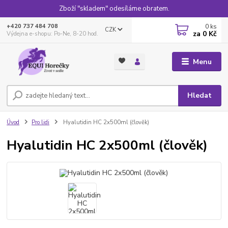
Zboží "skladem" odesíláme obratem.
0
ks
+420 737 484 708
CZK
za
0 Kč
Výdejna e-shopu: Po-Ne, 8-20 hod.
Menu
Hledat
Úvod
Pro lidi
Hyalutidin HC 2x500ml (člověk)
Hyalutidin HC 2x500ml (člověk)