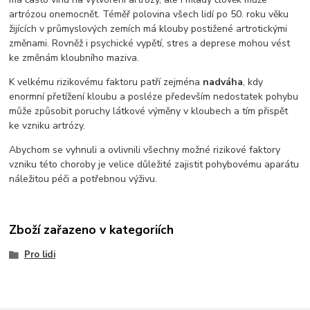
artrózou onemocnět. Téměř polovina všech lidí po 50. roku věku
žijících v průmyslových zemích má klouby postižené artrotickými
změnami. Rovněž i psychické vypětí, stres a deprese mohou vést
ke změnám kloubního maziva.
K velkému rizikovému faktoru patří zejména
nadváha
, kdy
enormní přetížení kloubu a posléze především nedostatek pohybu
může způsobit poruchy látkové výměny v kloubech a tím přispět
ke vzniku artrózy.
Abychom se vyhnuli a ovlivnili všechny možné rizikové faktory
vzniku této choroby je velice důležité zajistit pohybovému aparátu
náležitou péči a potřebnou výživu.
Zboží zařazeno v kategoriích
Pro lidi