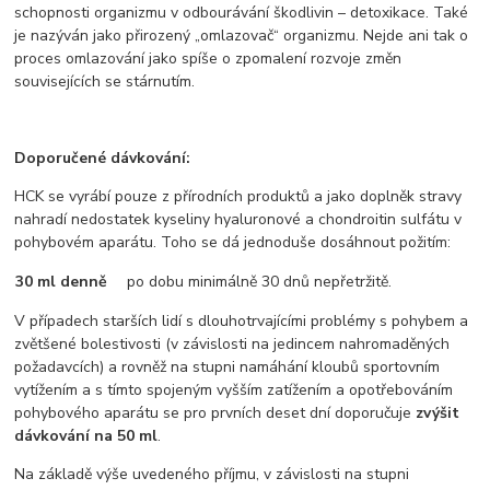
schopnosti organizmu v odbourávání škodlivin – detoxikace. Také
je nazýván jako přirozený „omlazovač“ organizmu. Nejde ani tak o
proces omlazování jako spíše o zpomalení rozvoje změn
souvisejících se stárnutím.
Doporučené dávkování:
HCK se vyrábí pouze z přírodních produktů a jako doplněk stravy
nahradí nedostatek kyseliny hyaluronové a chondroitin sulfátu v
pohybovém aparátu. Toho se dá jednoduše dosáhnout požitím:
30 ml denně
po dobu minimálně 30 dnů nepřetržitě.
V případech starších lidí s dlouhotrvajícími problémy s pohybem a
zvětšené bolestivosti (v závislosti na jedincem nahromaděných
požadavcích) a rovněž na stupni namáhání kloubů sportovním
vytížením a s tímto spojeným vyšším zatížením a opotřebováním
pohybového aparátu se pro prvních deset dní doporučuje
zvýšit
dávkování na 50 ml
.
Na základě výše uvedeného příjmu, v závislosti na stupni