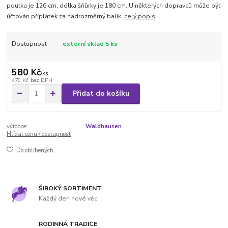
poutka je 126 cm, délka šňůrky je 180 cm. U některých dopravců může být
účtován příplatek za nadrozměrný balík.
celý popis
Dostupnost
externí sklad 5 ks
580 Kč
/
ks
479 Kč
bez DPH
Přidat do košíku
výrobce:
Waldhausen
Hlídat cenu / dostupnost
Do oblíbených
ŠIROKÝ SORTIMENT
Každý den nové věci
RODINNÁ TRADICE