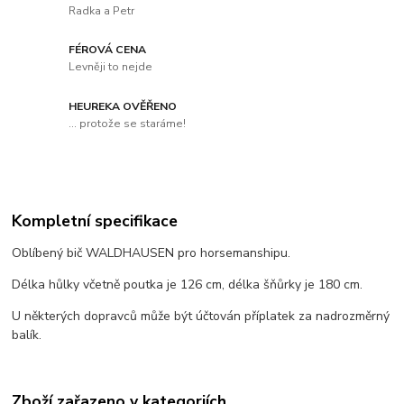
Radka a Petr
FÉROVÁ CENA
Levněji to nejde
HEUREKA OVĚŘENO
... protože se staráme!
Kompletní specifikace
Oblíbený bič WALDHAUSEN pro horsemanshipu.
Délka hůlky včetně poutka je 126 cm, délka šňůrky je 180 cm.
U některých dopravců může být účtován příplatek za nadrozměrný
balík.
Zboží zařazeno v kategoriích