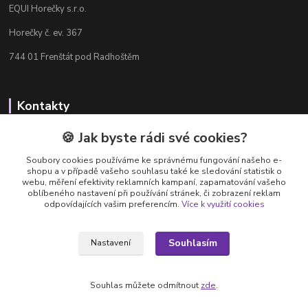
EQUI Horečky s.r.o.
Horečky č. ev. 367
744 01 Frenštát pod Radhoštěm
Kontakty
Radka Chamrádová
🍪 Jak byste rádi své cookies?
+420 737 484 708
Soubory cookies používáme ke správnému fungování našeho e-
Výdejna e-shopu: Po-Ne, 8-20 hod.
shopu a v případě vašeho souhlasu také ke sledování statistik o
webu, měření efektivity reklamních kampaní, zapamatování vašeho
info@equi-horecky.cz
oblíbeného nastavení při používání stránek, či zobrazení reklam
odpovídajících vašim preferencím.
Více k využití cookies
Souhlasím
Nastavení
Provozovatel: EQUI Horečky s.r.o., IČ 196 32 827, Horečky č.ev. 367, 744 01
Frenštát pod Radhoštěm, C 93460 vedená u Krajského soudu v Ostravě
Souhlas můžete odmítnout
zde
.
Vytvořeno na
Eshop-rychle.cz