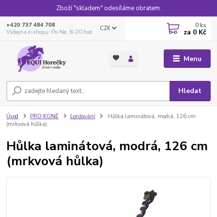
Zboží "skladem" odesíláme obratem.
0
ks
+420 737 484 708
CZK
za
0 Kč
Výdejna e-shopu: Po-Ne, 8-20 hod.
Menu
Hledat
Úvod
PRO KONĚ
Lonžování
Hůlka laminátová, modrá, 126 cm
(mrkvová hůlka)
Hůlka laminátová, modrá, 126 cm
(mrkvová hůlka)