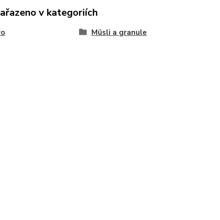
zařazeno v kategoriích
vo
Müsli a granule