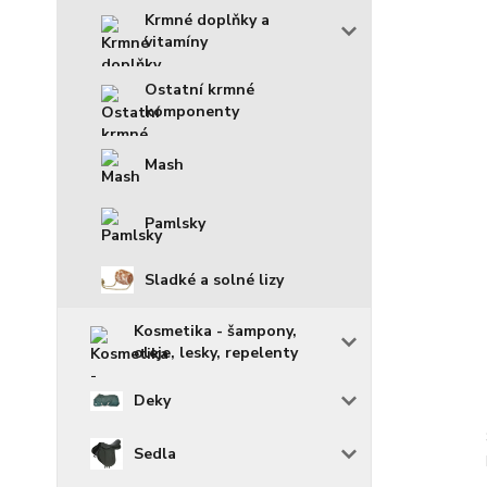
Krmné doplňky a
vitamíny
Ostatní krmné
komponenty
Mash
Pamlsky
Sladké a solné lizy
Kosmetika - šampony,
oleje, lesky, repelenty
Deky
Sedla