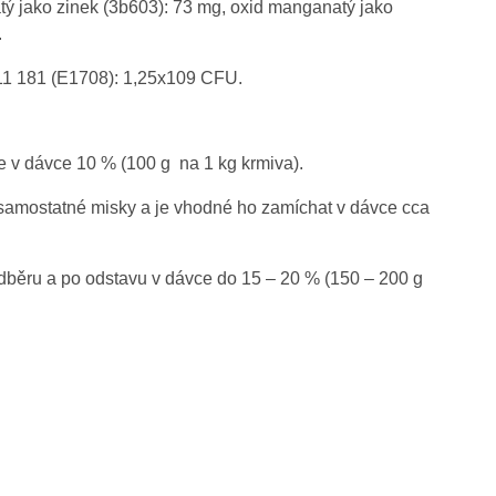
tý jako zinek (3b603): 73 mg, oxid manganatý jako
.
1 181 (E1708): 1,25x109 CFU.
 v dávce 10 % (100 g na 1 kg krmiva).
mostatné misky a je vhodné ho zamíchat v dávce cca
dběru a po odstavu v dávce do 15 – 20 % (150 – 200 g