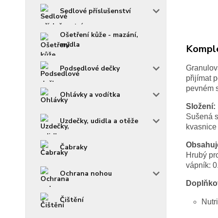
Sedlové příslušenství
Ošetření kůže - mazání,
mýdla
Komple
Granulova
Podsedlové dečky
přijímat 
pevném s
Ohlávky a vodítka
Složení:
Sušená s
Uzdečky, udidla a otěže
kvasnice
Obsahuje
Čabraky
Hrubý pro
vápník: 0
Ochrana nohou
Doplňkov
Čištění
Nutri