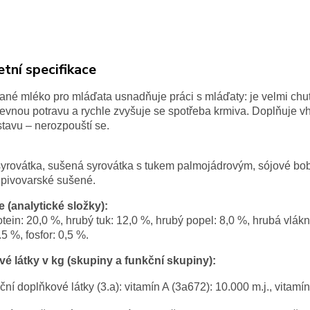
tní specifikace
né mléko pro mláďata usnadňuje práci s mláďaty: je velmi chutn
pevnou potravu a rychle zvyšuje se spotřeba krmiva. Doplňuje 
tavu – nerozpouští se.
yrovátka, sušená syrovátka s tukem palmojádrovým, sójové bob
 pivovarské sušené.
 (analytické složky):
tein: 20,0 %, hrubý tuk: 12,0 %, hrubý popel: 8,0 %, hrubá vlákni
.5 %, fosfor: 0,5 %.
é látky v kg (skupiny a funkční skupiny):
ční doplňkové látky (3.a):
vitamín A (3a672): 10.000 m.j., vitamí