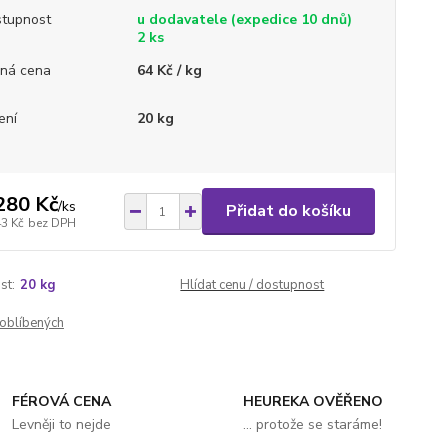
tupnost
u dodavatele (expedice 10 dnů)
2 ks
ná cena
64 Kč / kg
ení
20 kg
280 Kč
/
ks
Přidat do košíku
43 Kč
bez DPH
st:
20 kg
Hlídat cenu / dostupnost
oblíbených
FÉROVÁ CENA
HEUREKA OVĚŘENO
Levněji to nejde
... protože se staráme!