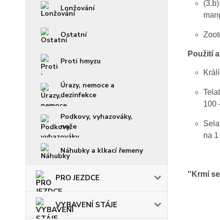
(3.b)
Lonžování
mang
Ostatní
Zoot
Použití 
Proti hmyzu
Králí
Úrazy, nemoce a
Telat
dezinfekce
100 
Podkovy, vyhazováky,
Sela
nože
na 1
Náhubky a klkací řemeny
"Krmí se
PRO JEZDCE
VYBAVENÍ STÁJE