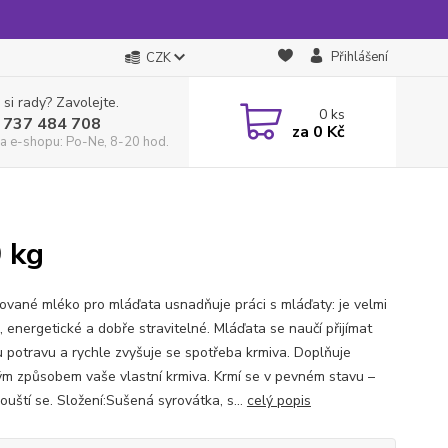
Přihlášení
CZK
 si rady? Zavolejte.
0
ks
 737 484 708
za
0 Kč
a e-shopu: Po-Ne, 8-20 hod.
 kg
ované mléko pro mláďata usnadňuje práci s mláďaty: je velmi
, energetické a dobře stravitelné. Mláďata se naučí přijímat
 potravu a rychle zvyšuje se spotřeba krmiva. Doplňuje
m způsobem vaše vlastní krmiva. Krmí se v pevném stavu –
ouští se. Složení:Sušená syrovátka, s...
celý popis