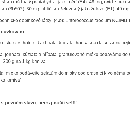
:
síran měďnatý pentahydrát jako měď (E4): 48 mg, oxid zinečna
an (3b502): 30 mg, uhličitan železnatý jako železo (E1): 49 mg
echnické doplňkové látky: (4.b):
Enterococcus faecium NCIMB 1
a dávkování:
ci, slepice, holubi, kachňata, krůťata, housata a další:
zamíchejte
a, jehňata, kůzlata a hříbata:
granulované mléko podáváme do sa
– 200 g na 1 kg krmiva.
ta:
mléko podávejte selatům do misky pod prasnicí k volnému o
 kg krmiva).
 v pevném stavu, nerozpouští se!!!"