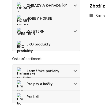
Zboží 
OHRADY A OHRADNÍKY
Krmi
HOBBY HORSE
WESTERN
EKO produkty
Ostatní sortiment
Farmářské potřeby
Pro psy a kočky
Pro lidi