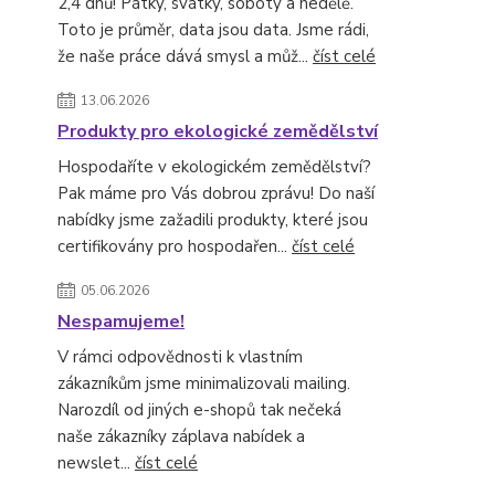
2,4 dnů! Pátky, svátky, soboty a nedělě.
Toto je průměr, data jsou data. Jsme rádi,
že naše práce dává smysl a můž...
číst celé
13.06.2026
Produkty pro ekologické zemědělství
Hospodaříte v ekologickém zemědělství?
Pak máme pro Vás dobrou zprávu! Do naší
nabídky jsme zažadili produkty, které jsou
certifikovány pro hospodařen...
číst celé
05.06.2026
Nespamujeme!
V rámci odpovědnosti k vlastním
zákazníkům jsme minimalizovali mailing.
Narozdíl od jiných e-shopů tak nečeká
naše zákazníky záplava nabídek a
newslet...
číst celé