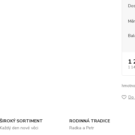
Dos
Měr
Bal
1 
1 1
hmotno
Do 
ŠIROKÝ SORTIMENT
RODINNÁ TRADICE
Každý den nové věci
Radka a Petr