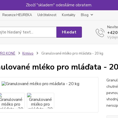
Zboží "skladem" odesíláme obratem.
Recenze HEUREKA
Udržitelnost
Kontakty
Blog
Nevíte
Hledat
+420
Výdejn
PRO KONĚ
Krmivo
Granulované mléko pro mláďata - 20 kg
ulované mléko pro mláďata - 20
Granul
chutné
pevnou
vhodný
nerozp