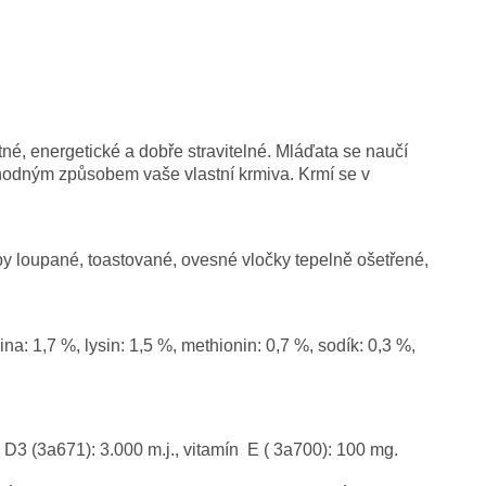
é, energetické a dobře stravitelné. Mláďata se naučí
vhodným způsobem vaše vlastní krmiva. Krmí se v
y loupané, toastované, ovesné vločky tepelně ošetřené,
na: 1,7 %, lysin: 1,5 %, methionin: 0,7 %, sodík: 0,3 %,
n D3 (3a671): 3.000 m.j., vitamín E ( 3a700): 100 mg.