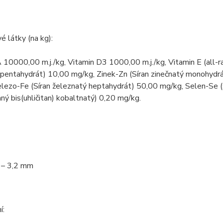
 látky (na kg):
 10000,00 m.j./kg, Vitamin D3 1000,00 m.j./kg, Vitamin E (all-r
pentahydrát) 10,00 mg/kg, Zinek-Zn (Síran zinečnatý monohyd
elezo-Fe (Síran železnatý heptahydrát) 50,00 mg/kg, Selen-Se 
ný bis(uhličitan) kobaltnatý) 0,20 mg/kg.
e – 3,2 mm
í: