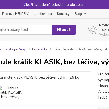
Zboží "skladem" odesíláme obratem.
Recenze HEUREKA
Udržitelnost
Kontakty
Blog
Nevíte
Hledat
+420
Výdejn
armářské potřeby
Pro králíky
Granule králík KLASIK, bez léčiva, výk
ule králík KLASIK, bez léčiva, v
Pro ce
vynikaj
obsah v
Analyt
hrubá 