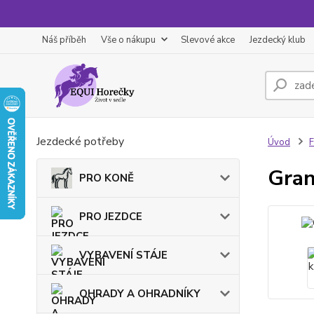
Náš příběh
Vše o nákupu
Slevové akce
Jezdecký klub
Jezdecké potřeby
Úvod
F
Gran
PRO KONĚ
PRO JEZDCE
VYBAVENÍ STÁJE
OHRADY A OHRADNÍKY