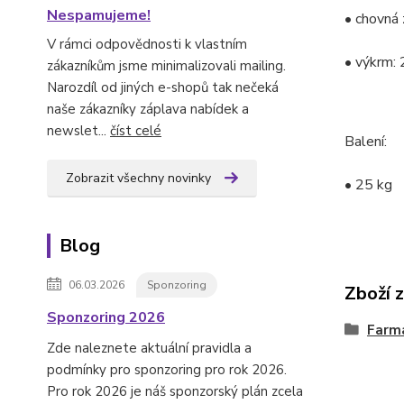
Nespamujeme!
• chovná 
V rámci odpovědnosti k vlastním
• výkrm:
zákazníkům jsme minimalizovali mailing.
Narozdíl od jiných e-shopů tak nečeká
naše zákazníky záplava nabídek a
newslet...
číst celé
Balení:
Zobrazit všechny novinky
• 25 kg
Blog
06.03.2026
Sponzoring
Zboží 
Sponzoring 2026
Farm
Zde naleznete aktuální pravidla a
podmínky pro sponzoring pro rok 2026.
Pro rok 2026 je náš sponzorský plán zcela