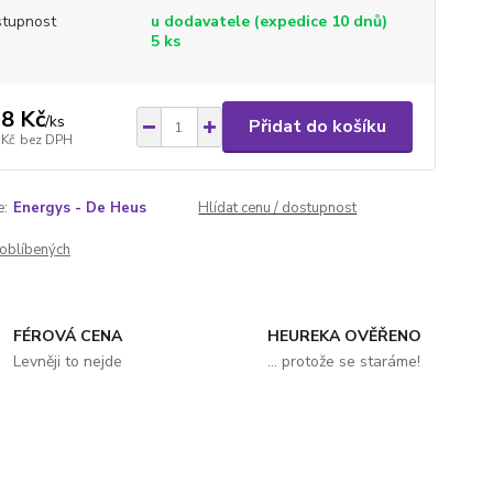
tupnost
u dodavatele (expedice 10 dnů)
5 ks
8 Kč
/
ks
Přidat do košíku
 Kč
bez DPH
e:
Energys - De Heus
Hlídat cenu / dostupnost
oblíbených
FÉROVÁ CENA
HEUREKA OVĚŘENO
Levněji to nejde
... protože se staráme!