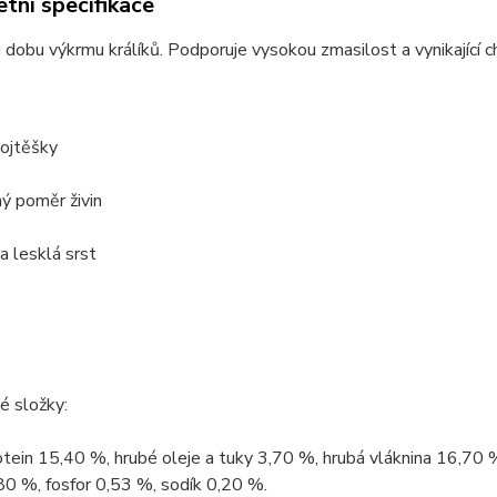
tní specifikace
 dobu výkrmu králíků. Podporuje vysokou zmasilost a vynikající ch
vojtěšky
ý poměr živin
 a lesklá srst
é složky:
tein 15,40 %, hrubé oleje a tuky 3,70 %, hrubá vláknina 16,70 
80 %, fosfor 0,53 %, sodík 0,20 %.