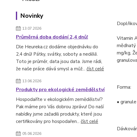
Novinky
Doplňkové
13.07.2026
Průměrná doba dodání 2,4 dnů!
Vitamin A
měďnatý 
Dle Heureka.cz dodáme objednávku do
mg/kg, Ž
2,4 dnů! Pátky, svátky, soboty a nedělě.
granulova
Toto je průměr, data jsou data. Jsme rádi,
že naše práce dává smysl a můž...
číst celé
13.06.2026
Forma:
Produkty pro ekologické zemědělství
Hospodaříte v ekologickém zemědělství?
• granul
Pak máme pro Vás dobrou zprávu! Do naší
nabídky jsme zažadili produkty, které jsou
certifikovány pro hospodařen...
číst celé
Dávkován
05.06.2026