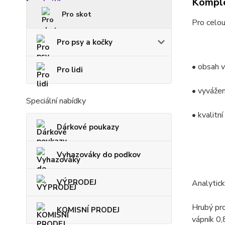
Komple
Pro skot
Pro celou
Pro psy a kočky
• obsah 
Pro lidi
• vyvážen
Speciální nabídky
• kvalitní
Dárkové poukazy
Vyhazováky do podkov
VÝPRODEJ
Analytick
Hrubý pro
KOMISNÍ PRODEJ
vápník 0,