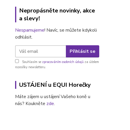
Nepropásněte novinky, akce
a slevy!
Nespamujeme
! Navíc, se můžete kdykoli
odhlásit.
Přihlásit se
Souhlasím se
zpracováním osobních údajů
za účelem
rozesílky newsletteru.
USTÁJENÍ u EQUI Horečky
Máte zájem u ustájení Vašeho koně u
nás? Koukněte
zde
.