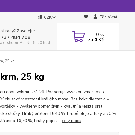
Přihlášení
CZK
 si rady? Zavolejte.
0
ks
 737 484 708
za
0 Kč
a e-shopu: Po-Ne, 8-20 hod.
rm, 25 kg
ýkrm, 25 kg
lou dobu výkrmu králíků. Podporuje vysokou zmasilost a
ící chuťové vlastnosti králičího masa. Bez kokcidiostatik. •
ojtěšky • vyvážený poměr živin • kvalitní a lesklá srst
ické složky: Hrubý protein 15,40 %, hrubé oleje a tuky 3,70 %,
vláknina 16,70 %, hrubý popel ...
celý popis