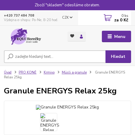
Zboží "skladem" odesíláme obratem.
0
ks
+420 737 484 708
CZK
za
0 Kč
Výdejna e-shopu: Po-Ne, 8-20 hod.
Menu
Hledat
Úvod
PRO KONĚ
Krmivo
Müsli a granule
Granule ENERGYS
Relax 25kg
Granule ENERGYS Relax 25kg