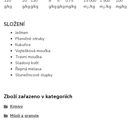
120
20
130
8
5
0,75
15 000
1 500
100
g/kg
g/kg
g/kg
g/kg
g/kg
mg/kg
m.j./kg
m.j./kg
mg/kg
SLOŽENÍ
Ječmen
Pšeničné otruby
Kukuřice
Vojtešková moučka
Travní moučka
Sladový květ
Řepná melasa
Slunečnicové slupky
Zboží zařazeno v kategoriích
Krmivo
Müsli a granule