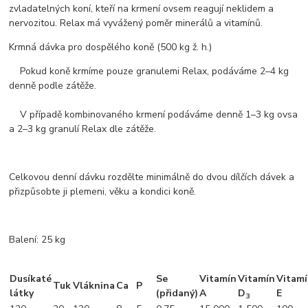
zvladatelných koní, kteří na krmení ovsem reagují neklidem a
nervozitou. Relax má vyvážený poměr minerálů a vitamínů.
Krmná dávka pro dospělého koně (500 kg ž. h.)
Pokud koně krmíme pouze granulemi Relax, podáváme 2–4 kg
denně podle zátěže.
V případě kombinovaného krmení podáváme denně 1–3 kg ovsa
a 2–3 kg granulí Relax dle zátěže.
Celkovou denní dávku rozdělte minimálně do dvou dílčích dávek a
přizpůsobte ji plemeni, věku a kondici koně.
Balení: 25 kg
Dusíkaté
Se
Vitamín
Vitamín
Vitam
Tuk
Vláknina
Ca
P
látky
(přidaný)
A
D
E
3