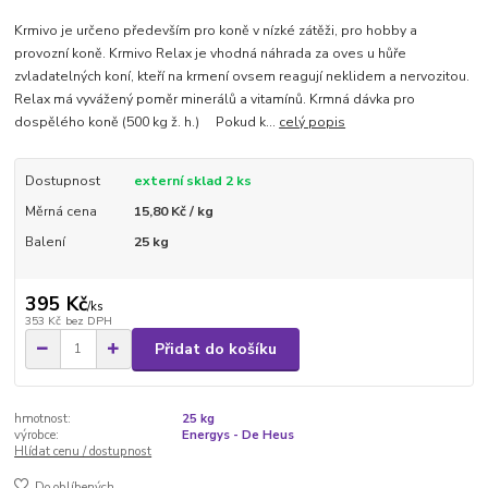
Krmivo je určeno především pro koně v nízké zátěži, pro hobby a
provozní koně. Krmivo Relax je vhodná náhrada za oves u hůře
zvladatelných koní, kteří na krmení ovsem reagují neklidem a nervozitou.
Relax má vyvážený poměr minerálů a vitamínů. Krmná dávka pro
dospělého koně (500 kg ž. h.) Pokud k...
celý popis
Dostupnost
externí sklad 2 ks
Měrná cena
15,80 Kč / kg
Balení
25 kg
395 Kč
/
ks
353 Kč
bez DPH
Přidat do košíku
hmotnost:
25 kg
výrobce:
Energys - De Heus
Hlídat cenu / dostupnost
Do oblíbených