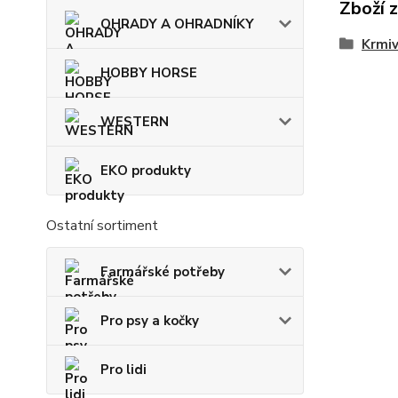
Zboží 
OHRADY A OHRADNÍKY
Krmi
HOBBY HORSE
WESTERN
EKO produkty
Ostatní sortiment
Farmářské potřeby
Pro psy a kočky
Pro lidi