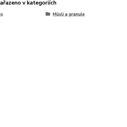
zařazeno v kategoriích
vo
Müsli a granule