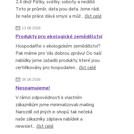
2,4 dnů! Pátky, svátky, soboty a nedělě.
Toto je průměr, data jsou data. Jsme rádi,
že naše práce dává smysl a můž...
číst celé
13.06.2026
Produkty pro ekologické zemědělství
Hospodaříte v ekologickém zemědělství?
Pak máme pro Vás dobrou zprávu! Do naší
nabídky jsme zažadili produkty, které jsou
certifikovány pro hospodařen...
číst celé
05.06.2026
Nespamujeme!
V rámci odpovědnosti k vlastním
zákazníkům jsme minimalizovali mailing.
Narozdíl od jiných e-shopů tak nečeká
naše zákazníky záplava nabídek a
newslet...
číst celé