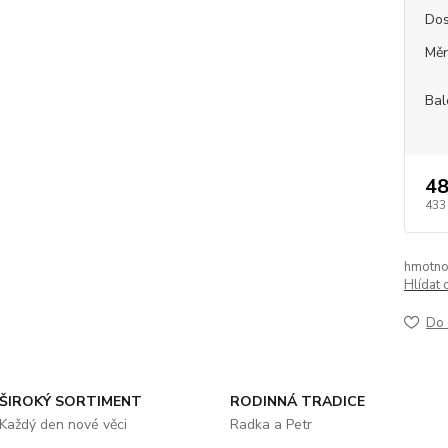
Dos
Měr
Bal
48
433
hmotno
Hlídat 
Do 
ŠIROKÝ SORTIMENT
RODINNÁ TRADICE
Každý den nové věci
Radka a Petr