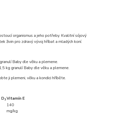
stoucí organismus a jeho potřeby. Kvalitní sójový
ek živin pro zdravý vývoj hříbat a mladých koní.
granulí Baby dle věku a plemene.
,5 kg granulí Baby dle věku a plemene.
te ji plemeni, věku a kondici hříběte.
n D
Vitamín E
3
140
mg/kg