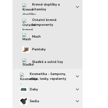
Krmné doplňky a
vitamíny
Ostatní krmné
komponenty
Mash
Pamlsky
Sladké a solné lizy
Kosmetika - šampony,
oleje, lesky, repelenty
Deky
Sedla