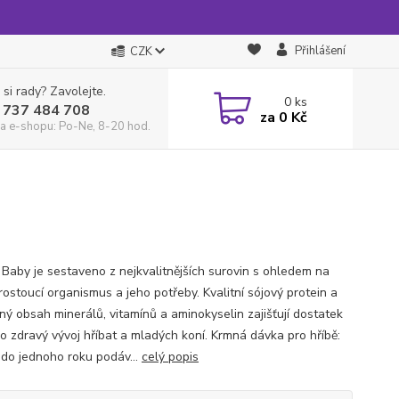
Přihlášení
CZK
 si rady? Zavolejte.
0
ks
 737 484 708
za
0 Kč
a e-shopu: Po-Ne, 8-20 hod.
 Baby je sestaveno z nejkvalitnějších surovin s ohledem na
rostoucí organismus a jeho potřeby. Kvalitní sójový protein a
ný obsah minerálů, vitamínů a aminokyselin zajišťují dostatek
ro zdravý vývoj hříbat a mladých koní. Krmná dávka pro hříbě:
i do jednoho roku podáv...
celý popis