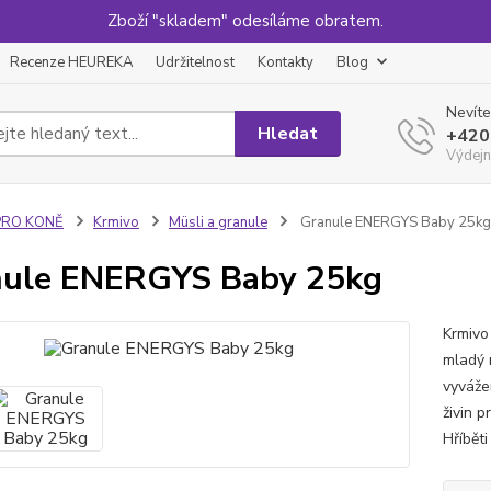
Zboží "skladem" odesíláme obratem.
Recenze HEUREKA
Udržitelnost
Kontakty
Blog
Nevíte
Hledat
+420
Výdejn
PRO KONĚ
Krmivo
Müsli a granule
Granule ENERGYS Baby 25kg
nule ENERGYS Baby 25kg
Krmivo
mladý 
vyváže
živin p
Hříbět