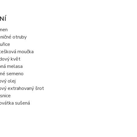
NÍ
men
ničné otruby
uřice
tešková moučka
dový květ
ná melasa
né semeno
ový olej
ový extrahovaný šrot
snice
ovátka sušená