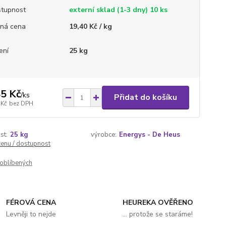
tupnost
externí sklad (1-3 dny) 10 ks
ná cena
19,40 Kč / kg
ení
25 kg
5 Kč
/
ks
Přidat do košíku
 Kč
bez DPH
st:
25 kg
výrobce:
Energys - De Heus
cenu / dostupnost
oblíbených
FÉROVÁ CENA
HEUREKA OVĚŘENO
Levněji to nejde
... protože se staráme!