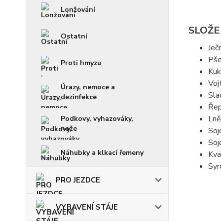
Lonžování
SLOŽE
Ostatní
Ječ
Pše
Proti hmyzu
Kuk
Voj
Úrazy, nemoce a
Sla
dezinfekce
Řep
Lně
Podkovy, vyhazováky,
nože
Soj
Soj
Náhubky a klkací řemeny
Kva
Syr
PRO JEZDCE
VYBAVENÍ STÁJE