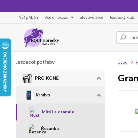
Náš příběh
Vše o nákupu
Slevové akce
Jezdecký klub
Jezdecké potřeby
Úvod
Gra
PRO KONĚ
Krmivo
Müsli a granule
Řezanka