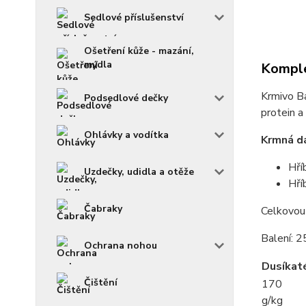
Sedlové příslušenství
Ošetření kůže - mazání,
mýdla
Komple
Krmivo Ba
Podsedlové dečky
protein a
Ohlávky a vodítka
Krmná dá
Hří
Uzdečky, udidla a otěže
Hří
Čabraky
Celkovou 
Balení: 2
Ochrana nohou
Dusíkat
Čištění
170
g/kg