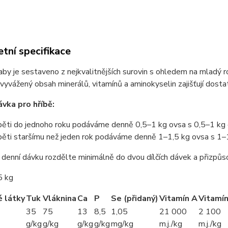
tní specifikace
by je sestaveno z nejkvalitnějších surovin s ohledem na mladý ro
 vyvážený obsah minerálů, vitamínů a aminokyselin zajišťují dostat
vka pro hříbě:
běti do jednoho roku podáváme denně 0,5–1 kg ovsa s 0,5–1 kg 
běti staršímu než jeden rok podáváme denně 1–1,5 kg ovsa s 1–1
denní dávku rozdělte minimálně do dvou dílčích dávek a přizpůsob
5 kg
é látky
Tuk
Vláknina
Ca
P
Se (přidaný)
Vitamín A
Vitamí
35
75
13
8,5
1,05
21 000
2 100
g/kg
g/kg
g/kg
g/kg
mg/kg
m.j./kg
m.j./kg