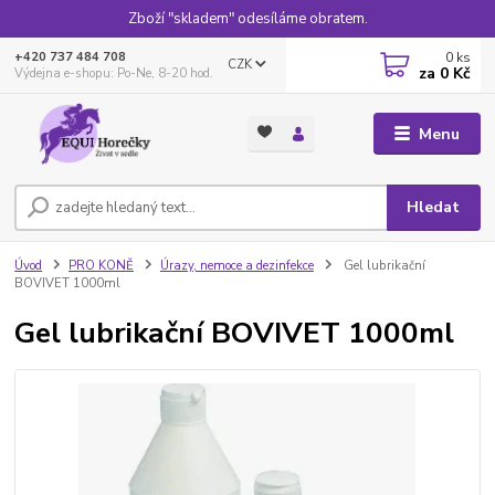
Zboží "skladem" odesíláme obratem.
0
ks
+420 737 484 708
CZK
za
0 Kč
Výdejna e-shopu: Po-Ne, 8-20 hod.
Menu
Hledat
Úvod
PRO KONĚ
Úrazy, nemoce a dezinfekce
Gel lubrikační
BOVIVET 1000ml
Gel lubrikační BOVIVET 1000ml