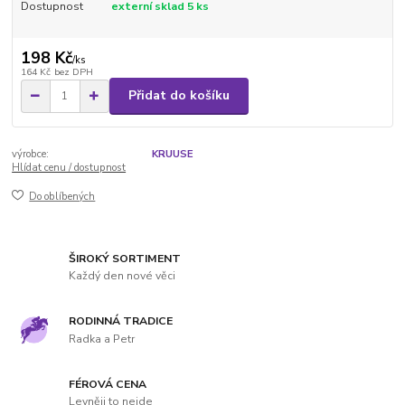
Dostupnost
externí sklad 5 ks
198 Kč
/
ks
164 Kč
bez DPH
Přidat do košíku
výrobce:
KRUUSE
Hlídat cenu / dostupnost
Do oblíbených
ŠIROKÝ SORTIMENT
Každý den nové věci
RODINNÁ TRADICE
Radka a Petr
FÉROVÁ CENA
Levněji to nejde