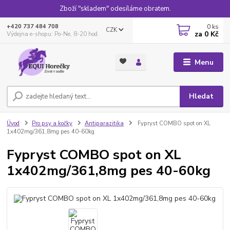
Zboží "skladem" odesíláme obratem.
0
ks
+420 737 484 708
CZK
za
0 Kč
Výdejna e-shopu: Po-Ne, 8-20 hod.
Menu
Hledat
Úvod
Pro psy a kočky
Antiparazitika
Fypryst COMBO spot on XL
1x402mg/361,8mg pes 40-60kg
Fypryst COMBO spot on XL
1x402mg/361,8mg pes 40-60kg