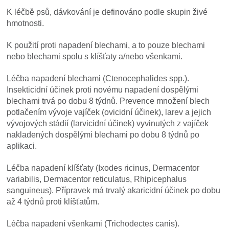
K léčbě psů, dávkování je definováno podle skupin živé
hmotnosti.
K použití proti napadení blechami, a to pouze blechami
nebo blechami spolu s klíšťaty a/nebo všenkami.
Léčba napadení blechami (Ctenocephalides spp.).
Insekticidní účinek proti novému napadení dospělými
blechami trvá po dobu 8 týdnů. Prevence množení blech
potlačením vývoje vajíček (ovicidní účinek), larev a jejich
vývojových stádií (larvicidní účinek) vyvinutých z vajíček
nakladených dospělými blechami po dobu 8 týdnů po
aplikaci.
Léčba napadení klíšťaty (Ixodes ricinus, Dermacentor
variabilis, Dermacentor reticulatus, Rhipicephalus
sanguineus). Přípravek má trvalý akaricidní účinek po dobu
až 4 týdnů proti klíšťatům.
Léčba napadení všenkami (Trichodectes canis).