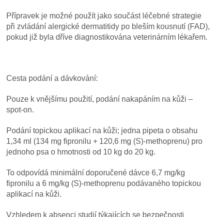
Přípravek je možné použít jako součást léčebné strategie
při zvládání alergické dermatitidy po bleším kousnutí (FAD),
pokud již byla dříve diagnostikována veterinárním lékařem.
Cesta podání a dávkování:
Pouze k vnějšímu použití, podání nakapáním na kůži –
spot-on.
Podání topickou aplikací na kůži; jedna pipeta o obsahu
1,34 ml (134 mg fipronilu + 120,6 mg (S)-methoprenu) pro
jednoho psa o hmotnosti od 10 kg do 20 kg.
To odpovídá minimální doporučené dávce 6,7 mg/kg
fipronilu a 6 mg/kg (S)-methoprenu podávaného topickou
aplikací na kůži.
Vzhledem k absenci studií týkajících se bezpečnosti