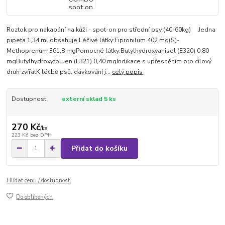
Roztok pro nakapání na kůži - spot-on pro střední psy (40-60kg) Jedna
pipeta 1,34 ml obsahuje:Léčivé látky:Fipronilum 402 mg(S)-
Methoprenum 361,8 mgPomocné látky:Butylhydroxyanisol (E320) 0,80
mgButylhydroxytoluen (E321) 0,40 mgIndikace s upřesněním pro cílový
druh zvířatK léčbě psů, dávkování j...
celý popis
Dostupnost
externí sklad 5 ks
270 Kč
/
ks
223 Kč
bez DPH
Přidat do košíku
Hlídat cenu / dostupnost
Do oblíbených