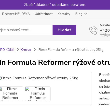
Zboží "skladem" odesíláme obratem.
Recenze HEUREKA
Udržitelnost
Kontakty
Blog
Nevíte
Hledat
+420
Výdejn
PRO KONĚ
Krmivo
Fitmin Formula Reformer rýžové otruby 25kg
in Formula Reformer rýžové otr
Benefi
obohac
snižuj
chutno
antiox
nedovo