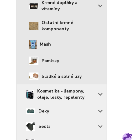
Krmné doplňky a
vitamíny
Ostatní krmné
komponenty
Mash
Pamlsky
Sladké a solné lizy
Kosmetika - šampony,
oleje, lesky, repelenty
Deky
Sedla