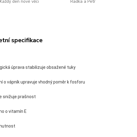
Každý den nové věci
Radka a Petr
tní specifikace
gická úprava stabilizuje obsažené tuky
ní o vápník upravuje vhodný poměr k fosforu
e snižuje prašnost
no o vitamín E
chutnost