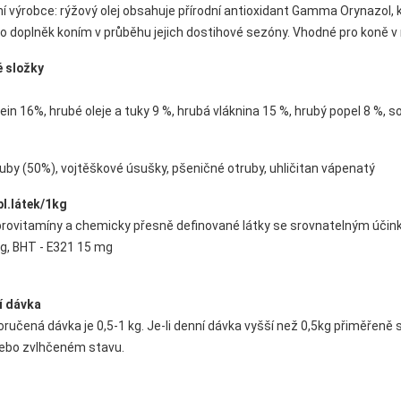
í výrobce: rýžový olej obsahuje přírodní antioxidant Gamma Orynazol,
o doplněk koním v průběhu jejich dostihové sezóny. Vhodné pro koně v 
é složky
ein 16%, hrubé oleje a tuky 9 %, hrubá vláknina 15 %, hrubý popel 8 %, s
uby (50%), vojtěškové úsušky, pšeničné otruby, uhličitan vápenatý
l.látek/1kg
provitamíny a chemicky přesně definované látky se srovnatelným účinke
g, BHT - E321 15 mg
í dávka
ručená dávka je 0,5-1 kg. Je-li denní dávka vyšší než 0,5kg přiměřeně 
bo zvlhčeném stavu.