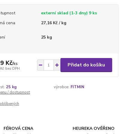
tupnost
externí sklad (1-3 dny) 9 ks
ná cena
27,16 Kč / kg
ení
25 kg
9 Kč
/
ks
Přidat do košíku
 Kč
bez DPH
st:
25 kg
výrobce:
FITMIN
cenu / dostupnost
oblíbených
FÉROVÁ CENA
HEUREKA OVĚŘENO