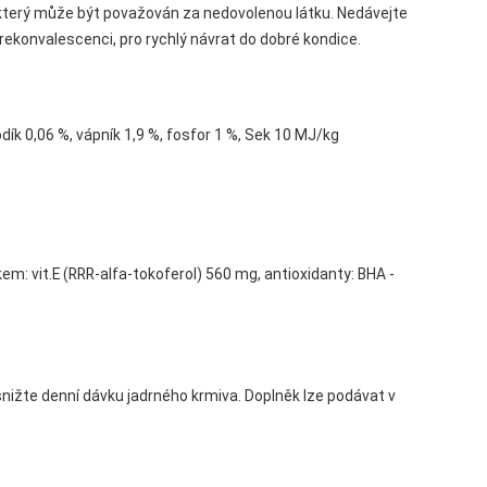
 který může být považován za nedovolenou látku. Nedávejte
rekonvalescenci, pro rychlý návrat do dobré kondice.
odík 0,06 %, vápník 1,9 %, fosfor 1 %, Sek 10 MJ/kg
m: vit.E (RRR-alfa-tokoferol) 560 mg, antioxidanty: BHA -
snižte denní dávku jadrného krmiva. Doplněk lze podávat v