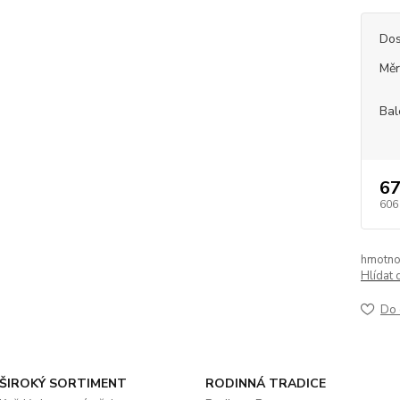
Dos
Měr
Bal
67
606
hmotno
Hlídat 
Do 
ŠIROKÝ SORTIMENT
RODINNÁ TRADICE