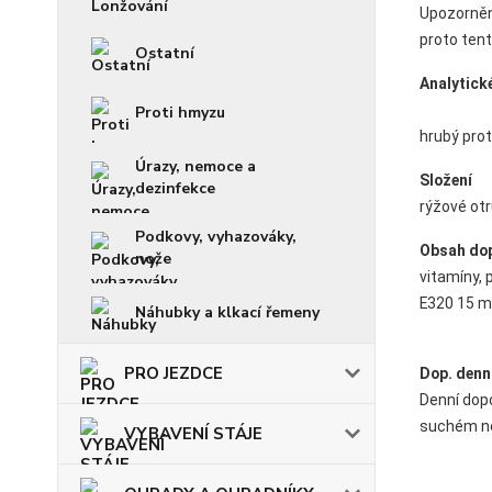
Upozorněn
proto tent
Ostatní
Analytick
Proti hmyzu
hrubý prot
Úrazy, nemoce a
Složení
dezinfekce
rýžové otr
Podkovy, vyhazováky,
Obsah dop
nože
vitamíny, 
E320 15 m
Náhubky a klkací řemeny
PRO JEZDCE
Dop. denn
Denní dopo
suchém ne
VYBAVENÍ STÁJE