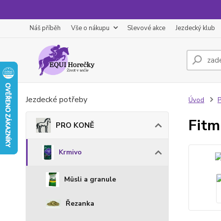
Náš příběh
Vše o nákupu
Slevové akce
Jezdecký klub
Jezdecké potřeby
Úvod
Fitm
PRO KONĚ
Krmivo
Müsli a granule
Řezanka