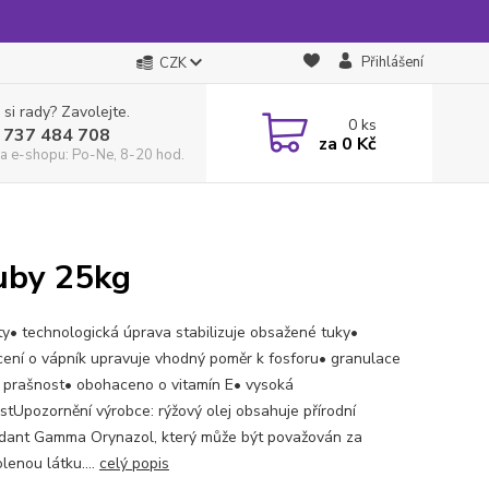
Přihlášení
CZK
 si rady? Zavolejte.
0
ks
 737 484 708
za
0 Kč
a e-shopu: Po-Ne, 8-20 hod.
uby 25kg
ty• technologická úprava stabilizuje obsažené tuky•
ení o vápník upravuje vhodný poměr k fosforu• granulace
e prašnost• obohaceno o vitamín E• vysoká
stUpozornění výrobce: rýžový olej obsahuje přírodní
idant Gamma Orynazol, který může být považován za
lenou látku....
celý popis