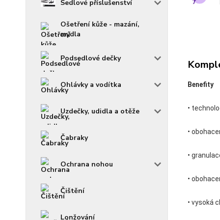
Sedlové příslušenství
Ošetření kůže - mazání,
mýdla
Podsedlové dečky
Komple
Ohlávky a vodítka
Benefity
• technolo
Uzdečky, udidla a otěže
• obohace
Čabraky
• granulac
Ochrana nohou
• obohace
Čištění
• vysoká 
Lonžování