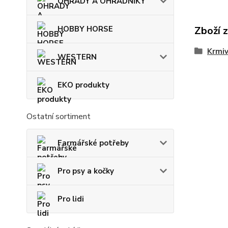
OHRADY A OHRADNÍKY
HOBBY HORSE
Zboží 
Krmi
WESTERN
EKO produkty
Ostatní sortiment
Farmářské potřeby
Pro psy a kočky
Pro lidi