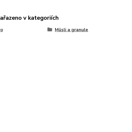
zařazeno v kategoriích
vo
Müsli a granule