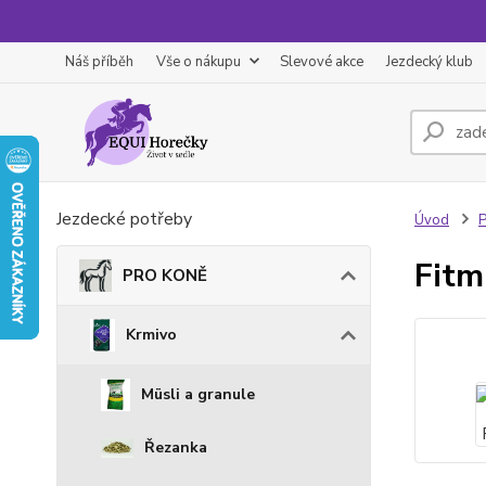
Náš příběh
Vše o nákupu
Slevové akce
Jezdecký klub
Jezdecké potřeby
Úvod
Fitm
PRO KONĚ
Krmivo
Müsli a granule
Řezanka