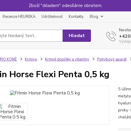
Zboží "skladem" odesíláme obratem.
Recenze HEUREKA
Udržitelnost
Kontakty
Blog
Nevíte
Hledat
+420
Výdejn
PRO KONĚ
Krmivo
Krmné doplňky a vitamíny
Pohybový aparát
in Horse Flexi Penta 0,5 kg
5 účin
metyls
hyalur
prvky:
chelát