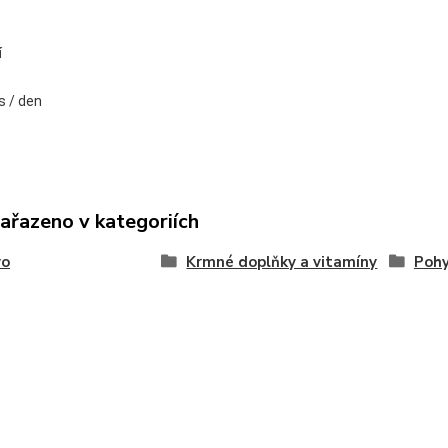
í
s / den
zařazeno v kategoriích
vo
Krmné doplňky a vitamíny
Pohy