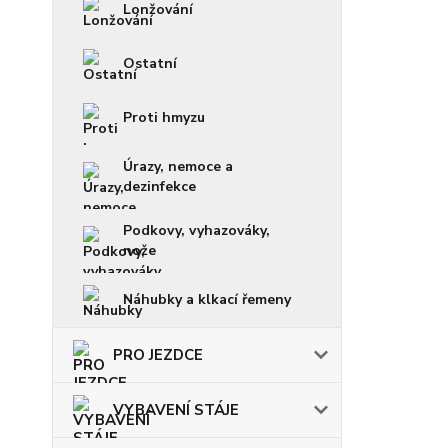
Lonžování
Ostatní
Proti hmyzu
Úrazy, nemoce a
dezinfekce
Podkovy, vyhazováky,
nože
Náhubky a klkací řemeny
PRO JEZDCE
VYBAVENÍ STÁJE