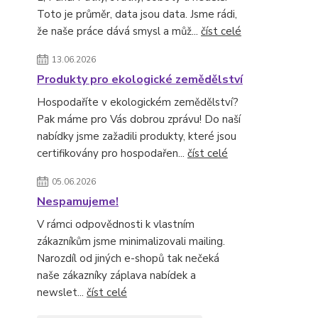
Toto je průměr, data jsou data. Jsme rádi,
že naše práce dává smysl a můž...
číst celé
13.06.2026
Produkty pro ekologické zemědělství
Hospodaříte v ekologickém zemědělství?
Pak máme pro Vás dobrou zprávu! Do naší
nabídky jsme zažadili produkty, které jsou
certifikovány pro hospodařen...
číst celé
05.06.2026
Nespamujeme!
V rámci odpovědnosti k vlastním
zákazníkům jsme minimalizovali mailing.
Narozdíl od jiných e-shopů tak nečeká
naše zákazníky záplava nabídek a
newslet...
číst celé