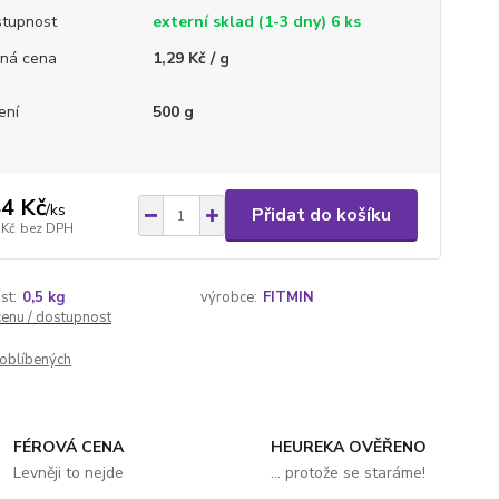
tupnost
externí sklad (1-3 dny) 6 ks
ná cena
1,29 Kč / g
ení
500 g
4 Kč
/
ks
Přidat do košíku
 Kč
bez DPH
st:
0,5 kg
výrobce:
FITMIN
cenu / dostupnost
oblíbených
FÉROVÁ CENA
HEUREKA OVĚŘENO
Levněji to nejde
... protože se staráme!