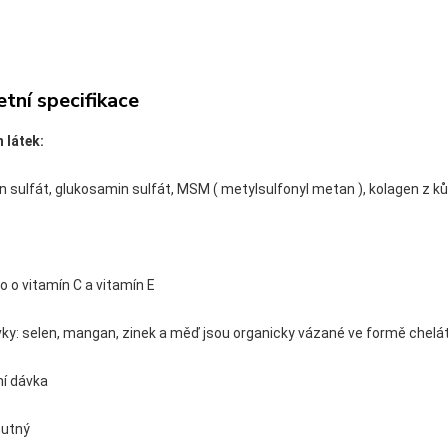
tní specifikace
 látek:
n sulfát, glukosamin sulfát, MSM ( metylsulfonyl metan ), kolagen z k
 o vitamín C a vitamín E
ky: selen, mangan, zinek a měď jsou organicky vázané ve formě chelát
ní dávka
hutný