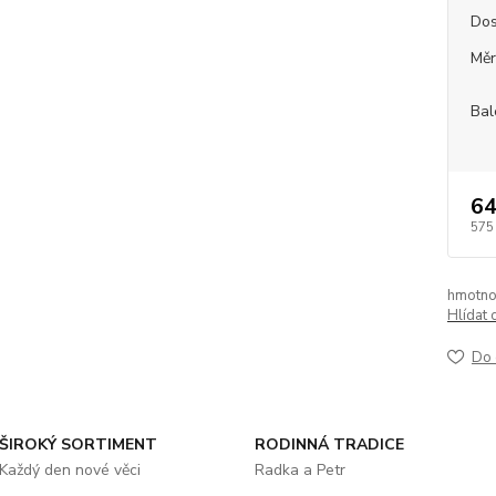
Dos
Měr
Bal
64
575
hmotno
Hlídat 
Do 
ŠIROKÝ SORTIMENT
RODINNÁ TRADICE
Každý den nové věci
Radka a Petr