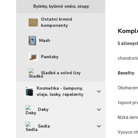
Bylinky, bylinné směsi, sirupy
Ostatní krmné
komponenty
Komple
Mash
5 účinných
Pamlsky
chondroiti
Sladké a solné lizy
Benefity:
Obohaceno
Kosmetika - šampony,
oleje, lesky, repelenty
topové prv
Deky
Nízká den
Sedla
Vysoce c