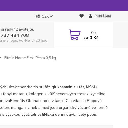
Přihlášení
CZK
 si rady? Zavolejte.
0
ks
 737 484 708
za
0 Kč
a e-shopu: Po-Ne, 8-20 hod.
Fitmin Horse Flexi Penta 0,5 kg
ných látek:chondroitin sulfát, glukosamin sulfát, MSM (
ulfonyl metan ), kolagen z kůží severských tresek, kyselina
onováBenefity:Obohaceno o vitamín C a vitamín Etopové
 selen, mangan, zinek a měď jsou organicky vázané ve formě
ů s vysokou využitelnostíNízká denní dávk...
celý popis