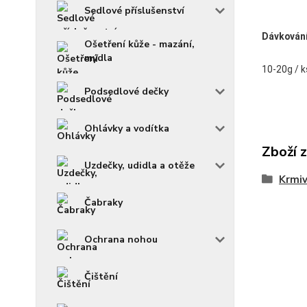
Sedlové příslušenství
Dávkován
Ošetření kůže - mazání,
mýdla
10-20g / k
Podsedlové dečky
Ohlávky a vodítka
Zboží 
Uzdečky, udidla a otěže
Krmi
Čabraky
Ochrana nohou
Čištění