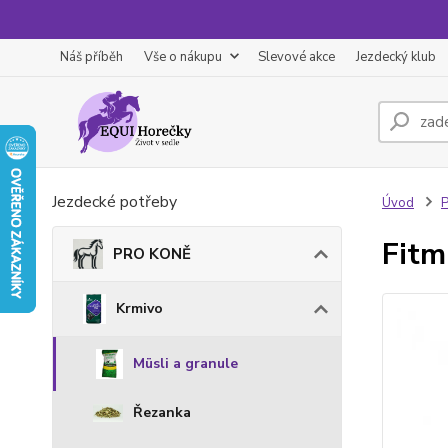
Náš příběh
Vše o nákupu
Slevové akce
Jezdecký klub
Jezdecké potřeby
Úvod
Fitm
PRO KONĚ
Krmivo
Müsli a granule
Řezanka