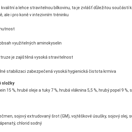
 kvalitní a lehce stravitelnou bílkovinu, ta je zvlášť důležitou součástí 
, ale i pro koně v intezivním tréninku
chutnost
 obsah využitelných aminokyselin
xtruze je zajištěná vysoká stravitelnost
elné stabilizaci zabezpečená vysoká hygienická čistota krmiva
é složky
ein 15 %, hrubé oleje a tuky 7 %, hrubá vláknina 5,5 %, hrubý popel 9 %, 
ječmen, sojový extrudovaný šrot (GM), vojtěškové úsušky, sojový olej,
vápenatý, chlorid sodný