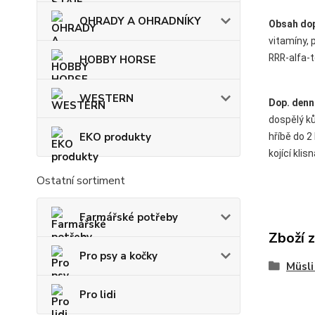
OHRADY A OHRADNÍKY
Obsah dop
vitamíny, 
RRR-alfa-t
HOBBY HORSE
WESTERN
Dop. denn
dospělý ků
EKO produkty
hříbě do 2 
kojící klis
Ostatní sortiment
Farmářské potřeby
Zboží 
Pro psy a kočky
Müsli
Pro lidi