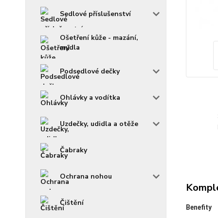
Sedlové příslušenství
Ošetření kůže - mazání,
mýdla
Podsedlové dečky
Ohlávky a vodítka
Uzdečky, udidla a otěže
Čabraky
Ochrana nohou
Komple
Čištění
Benefity