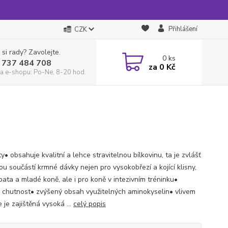
Přihlášení
CZK
 si rady? Zavolejte.
0
ks
 737 484 708
za
0 Kč
a e-shopu: Po-Ne, 8-20 hod.
y• obsahuje kvalitní a lehce stravitelnou bílkovinu, ta je zvlášť
ou součástí krmné dávky nejen pro vysokobřezí a kojící klisny,
bata a mladé koně, ale i pro koně v intezivním tréninku•
 chutnost• zvýšený obsah využitelných aminokyselin• vlivem
 je zajištěná vysoká ...
celý popis