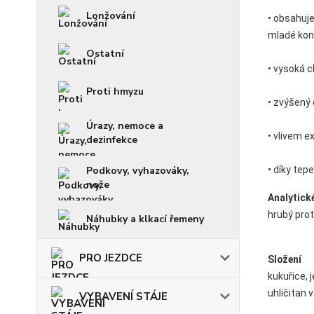
Lonžování
• obsahuje
mladé koně
Ostatní
• vysoká 
Proti hmyzu
• zvýšený
Úrazy, nemoce a
• vlivem e
dezinfekce
Podkovy, vyhazováky,
• díky tep
nože
Analytick
hrubý prot
Náhubky a klkací řemeny
PRO JEZDCE
Složení
kukuřice, 
uhličitan 
VYBAVENÍ STÁJE