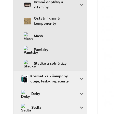
Krmné doplňky a
vitamíny
Ostatní krmné
komponenty
Mash
Pamlsky
Sladké a solné lizy
Kosmetika - šampony,
oleje, lesky, repelenty
Deky
Sedla