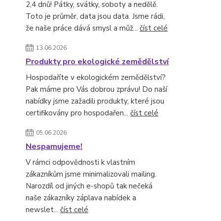
2,4 dnů! Pátky, svátky, soboty a nedělě.
Toto je průměr, data jsou data. Jsme rádi,
že naše práce dává smysl a můž...
číst celé
13.06.2026
Produkty pro ekologické zemědělství
Hospodaříte v ekologickém zemědělství?
Pak máme pro Vás dobrou zprávu! Do naší
nabídky jsme zažadili produkty, které jsou
certifikovány pro hospodařen...
číst celé
05.06.2026
Nespamujeme!
V rámci odpovědnosti k vlastním
zákazníkům jsme minimalizovali mailing.
Narozdíl od jiných e-shopů tak nečeká
naše zákazníky záplava nabídek a
newslet...
číst celé