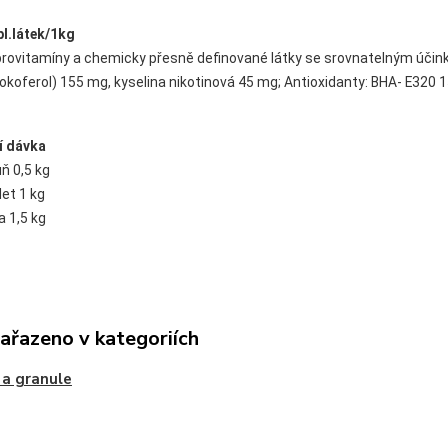
l.látek/1kg
provitamíny a chemicky přesně definované látky se srovnatelným účinkem: v
okoferol) 155 mg, kyselina nikotinová 45 mg; Antioxidanty: BHA- E320
í dávka
ň 0,5 kg
let 1 kg
na 1,5 kg
zařazeno v kategoriích
 a granule