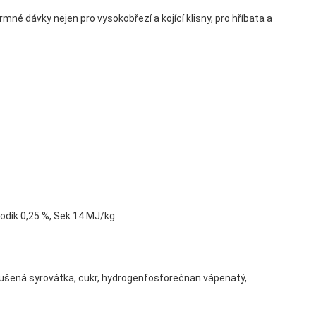
krmné dávky nejen pro vysokobřezí a kojící klisny, pro hříbata a
sodík 0,25 %, Sek 14 MJ/kg.
 sušená syrovátka, cukr, hydrogenfosforečnan vápenatý,