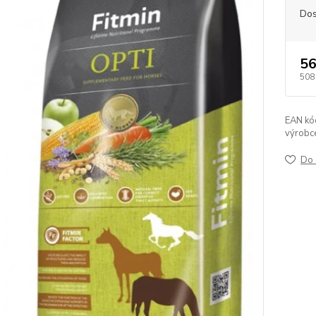
Dos
56
508
EAN kó
výrobc
Do 