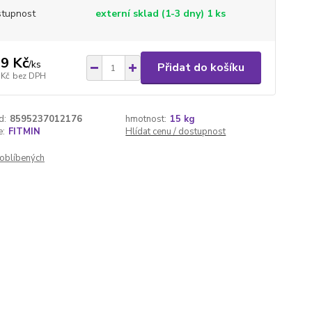
tupnost
externí sklad (1-3 dny) 1 ks
9 Kč
/
ks
Přidat do košíku
 Kč
bez DPH
d:
8595237012176
hmotnost:
15 kg
e:
FITMIN
Hlídat cenu / dostupnost
oblíbených