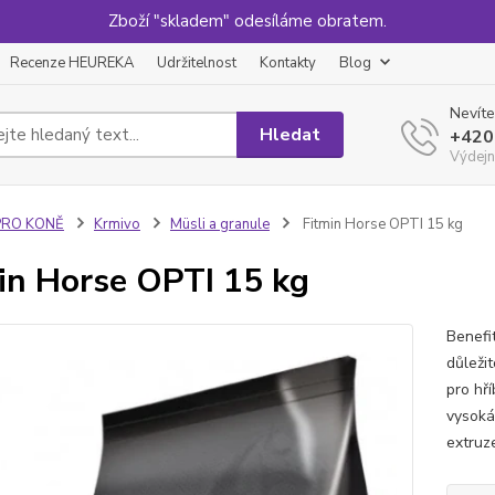
Zboží "skladem" odesíláme obratem.
Recenze HEUREKA
Udržitelnost
Kontakty
Blog
Nevíte
Hledat
+420
Výdejn
PRO KONĚ
Krmivo
Müsli a granule
Fitmin Horse OPTI 15 kg
in Horse OPTI 15 kg
Benefit
důležit
pro hří
vysoká
extruze