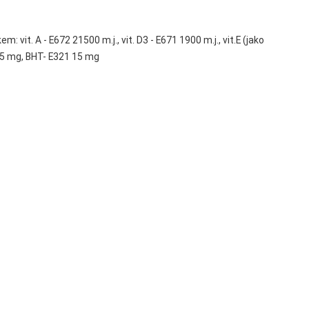
it. A - E672 21500 m.j., vit. D3 - E671 1900 m.j., vit.E (jako
 15 mg, BHT- E321 15 mg