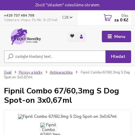
Zboží "skladem" odesíláme obratem.
0
ks
+420 737 484 708
CZK
za
0 Kč
Výdejna e-shopu: Po-Ne, 8-20 hod.
Menu
Hledat
Úvod
Pro psy a kočky
Antiparazitika
Fipnil Combo 67/60,3mg S Dog
Spot-on 3x0,67ml
Fipnil Combo 67/60,3mg S Dog
Spot-on 3x0,67ml