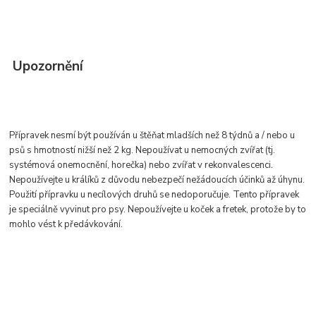
Upozornění
Přípravek nesmí být používán u štěňat mladších než 8 týdnů a / nebo u
psů s hmotností nižší než 2 kg. Nepoužívat u nemocných zvířat (tj.
systémová onemocnění, horečka) nebo zvířat v rekonvalescenci.
Nepoužívejte u králíků z důvodu nebezpečí nežádoucích účinků až úhynu.
Použití přípravku u necílových druhů se nedoporučuje. Tento přípravek
je speciálně vyvinut pro psy. Nepoužívejte u koček a fretek, protože by to
mohlo vést k předávkování.