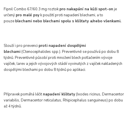
Fipnil Combo 67/60.3 mg roztok
pro nakapání na kůži spot-on
je
určený
pro malé psy
k použití proti napadení blechami, a to
pouze
blechami nebo blechami spolu s klíšťaty a/nebo všenkami.
Slouží i pro prevenci
proti napadení dospělými
blechami
(Ctenocephalides spp.). Preventivně se používá po dobu 8
týdnů. Preventivně působí proti množení blech potlačením vývoje
vajíček, larev a jejich vývojových stádií vyvinutých z vajíček nakladených
dospělými blechami po dobu 8 týdnů po aplikaci.
Přípravek pomáhá léčit
napadení klíšťaty
(Ixodes ricinus, Dermacentor
variabilis, Dermacentor reticulatus, Rhipicephalus sanguineus) po dobu
až 4 týdnů.