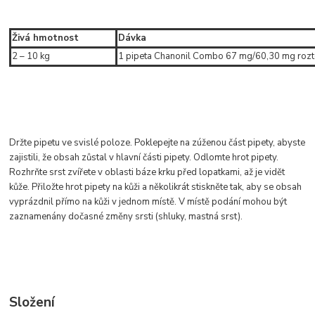
Živá hmotnost
Dávka
2 – 10 kg
1 pipeta Chanonil Combo 67 mg/60,30 mg rozto
Držte pipetu ve svislé poloze. Poklepejte na zúženou část pipety, abyste
zajistili, že obsah zůstal v hlavní části pipety. Odlomte hrot pipety.
Rozhrňte srst zvířete v oblasti báze krku před lopatkami, až je vidět
kůže. Přiložte hrot pipety na kůži a několikrát stiskněte tak, aby se obsah
vyprázdnil přímo na kůži v jednom místě. V místě podání mohou být
zaznamenány dočasné změny srsti (shluky, mastná srst).
Složení