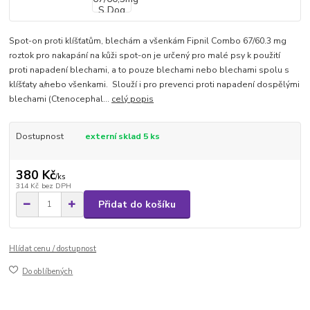
Spot-on proti klíšťatům, blechám a všenkám Fipnil Combo 67/60.3 mg
roztok pro nakapání na kůži spot-on je určený pro malé psy k použití
proti napadení blechami, a to pouze blechami nebo blechami spolu s
klíšťaty a/nebo všenkami. Slouží i pro prevenci proti napadení dospělými
blechami (Ctenocephal...
celý popis
Dostupnost
externí sklad 5 ks
380 Kč
/
ks
314 Kč
bez DPH
Přidat do košíku
Hlídat cenu / dostupnost
Do oblíbených