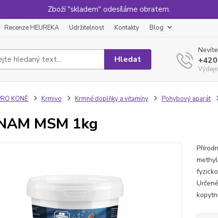
Zboží "skladem" odesíláme obratem.
Recenze HEUREKA
Udržitelnost
Kontakty
Blog
Nevíte
Hledat
+420
Výdejn
PRO KONĚ
Krmivo
Krmné doplňky a vitamíny
Pohybový aparát
NAM MSM 1kg
Přírod
methyls
fyzick
Určené 
kopytní