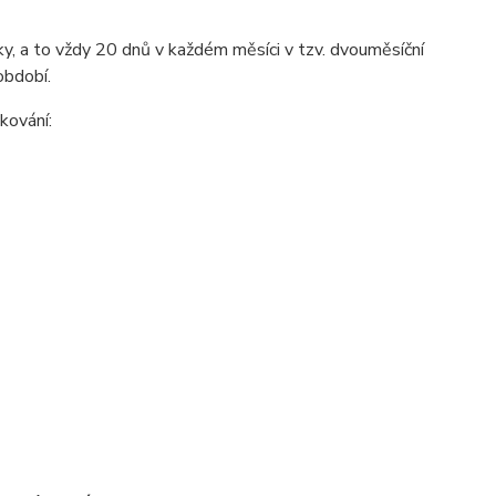
, a to vždy 20 dnů v každém měsíci v tzv. dvouměsíční
období.
kování: