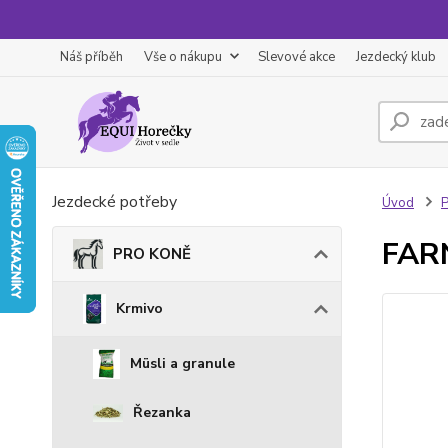
Náš příběh
Vše o nákupu
Slevové akce
Jezdecký klub
Jezdecké potřeby
Úvod
FAR
PRO KONĚ
Krmivo
Müsli a granule
Řezanka