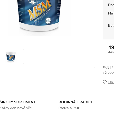
Dos
Měr
Bal
49
446
EAN kó
výrobc
Do 
ŠIROKÝ SORTIMENT
RODINNÁ TRADICE
Každý den nové věci
Radka a Petr