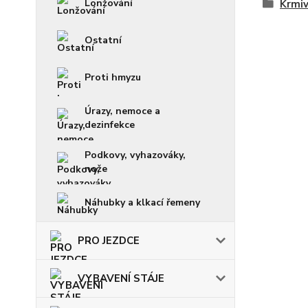
Lonžování
Krmi
Ostatní
Proti hmyzu
Úrazy, nemoce a
dezinfekce
Podkovy, vyhazováky,
nože
Náhubky a klkací řemeny
PRO JEZDCE
VYBAVENÍ STÁJE