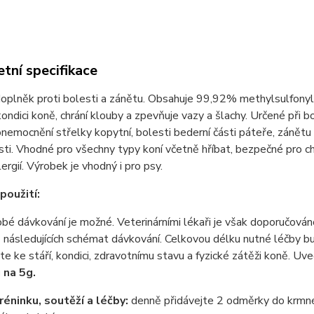
tní specifikace
doplněk proti bolesti a zánětu. Obsahuje 99,92% methylsulfonylme
kondici koně, chrání klouby a zpevňuje vazy a šlachy. Určené při b
onemocnění střelky kopytní, bolesti bederní části páteře, zánětu
rsti. Vhodné pro všechny typy koní včetně hříbat, bezpečné pro c
lergií. Výrobek je vhodný i pro psy.
použití:
é dávkování je možné. Veterinárními lékaři je však doporučová
 následujících schémat dávkování. Celkovou délku nutné léčby b
te ke stáří, kondici, zdravotnímu stavu a fyzické zátěži koně. U
 na 5g.
éninku, soutěží a léčby:
denně přidávejte 2 odměrky do krmné