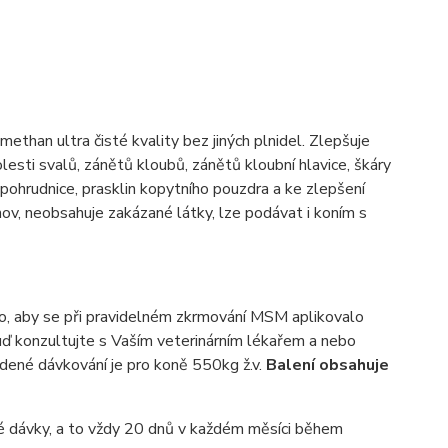
than ultra čisté kvality bez jiných plnidel. Zlepšuje
olesti svalů, zánětů kloubů, zánětů kloubní hlavice, škáry
 pohrudnice, prasklin kopytního pouzdra a ke zlepšení
hov, neobsahuje zakázané látky, lze podávat i koním s
no, aby se při pravidelném zkrmování MSM aplikovalo
uď konzultujte s Vaším veterinárním lékařem a nebo
vedené dávkování je pro koně 550kg ž.v.
Balení obsahuje
 dávky, a to vždy 20 dnů v každém měsíci během