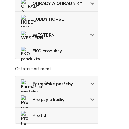
OHRADY A OHRADNÍKY
HOBBY HORSE
WESTERN
EKO produkty
Ostatní sortiment
Farmářské potřeby
Pro psy a kočky
Pro lidi