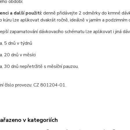
ého období.
enci a další použití:
denně přidávejte 2 odměrky do krmné dávky
o kúru lze aplikovat dvakrát ročně, ideálně v jarním a podzimním 
lepší zapamatování dávkovacího schématu lze aplikovat i jiná dáv
5 dnů v týdnů
20 dnů v měsíci
30 dnů nepřetržitě s měsíční pauzou.
ční číslo provozu: CZ 801204-01.
zařazeno v kategoriích