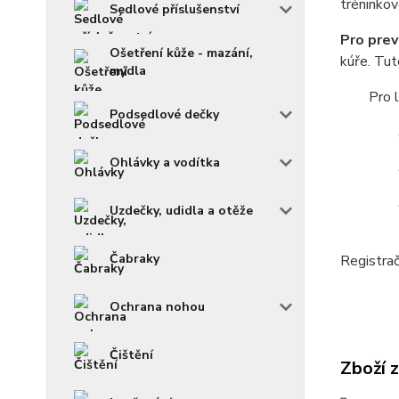
tréninkov
Sedlové příslušenství
Pro prev
Ošetření kůže - mazání,
kúře. Tut
mýdla
Pro 
Podsedlové dečky
Ohlávky a vodítka
Uzdečky, udidla a otěže
Čabraky
Registra
Ochrana nohou
Čištění
Zboží 