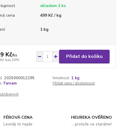
tupnost
skladem 1 ks
ná cena
499 Kč / kg
ení
1 kg
9 Kč
/
ks
Přidat do košíku
 Kč
bez DPH
d:
2025000012295
hmotnost:
1 kg
e:
Farnam
Hlídat cenu / dostupnost
oblíbených
FÉROVÁ CENA
HEUREKA OVĚŘENO
Levněji to nejde
... protože se staráme!