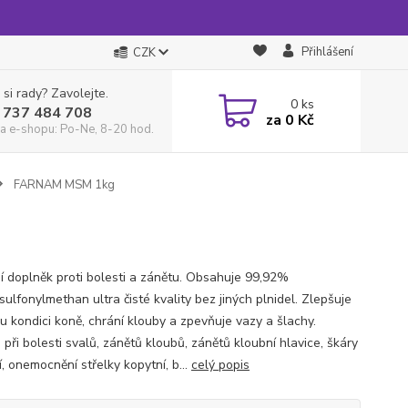
Přihlášení
CZK
 si rady? Zavolejte.
0
ks
 737 484 708
za
0 Kč
a e-shopu: Po-Ne, 8-20 hod.
FARNAM MSM 1kg
ní doplněk proti bolesti a zánětu. Obsahuje 99,92%
ulfonylmethan ultra čisté kvality bez jiných plnidel. Zlepšuje
ou kondici koně, chrání klouby a zpevňuje vazy a šlachy.
při bolesti svalů, zánětů kloubů, zánětů kloubní hlavice, škáry
, onemocnění střelky kopytní, b...
celý popis