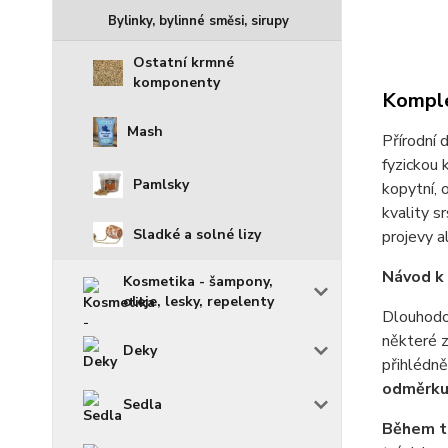
Bylinky, bylinné směsi, sirupy
Ostatní krmné
komponenty
Komple
Mash
Přírodní 
fyzickou 
Pamlsky
kopytní, 
kvality s
Sladké a solné lizy
projevy a
Návod k 
Kosmetika - šampony,
oleje, lesky, repelenty
Dlouhodob
některé z
Deky
přihlédně
odměrku
Sedla
Během tr