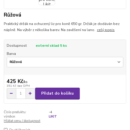
Růžová
Praktický držák na ochucený liz pro koně 650 gr. Držák je dodáván bez
náplně. Na výběr z několika barev. Na zavěšení na lano.
celý popis
Dostupnost
externí sklad 5 ks
Barva
425 Kč
/
ks
351 Kč
bez DPH
Přidat do košíku
Číslo produktu:
-4
výrobce:
LIKIT
Hlídat cenu / dostupnost