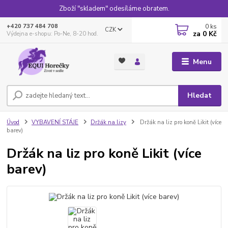
Zboží "skladem" odesíláme obratem.
0
ks
+420 737 484 708
CZK
za
0 Kč
Výdejna e-shopu: Po-Ne, 8-20 hod.
Menu
Hledat
Úvod
VYBAVENÍ STÁJE
Držák na lizy
Držák na liz pro koně Likit (více
barev)
Držák na liz pro koně Likit (více
barev)