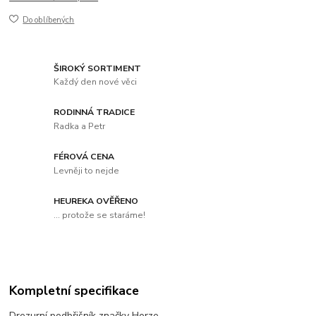
Do oblíbených
ŠIROKÝ SORTIMENT
Každý den nové věci
RODINNÁ TRADICE
Radka a Petr
FÉROVÁ CENA
Levněji to nejde
HEUREKA OVĚŘENO
... protože se staráme!
Kompletní specifikace
Drezurní podbřišník značky Horze.