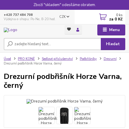
Zboží "skladem" odesíláme obratem.
0
ks
+420 737 484 708
CZK
za
0 Kč
Výdejna e-shopu: Po-Ne, 8-20 hod.
Menu
Hledat
Úvod
PRO KONĚ
Sedlové příslušenství
Podbřišníky
Drezurní
Drezurní podbřišník Horze Varna, černý
Drezurní podbřišník Horze Varna,
černý