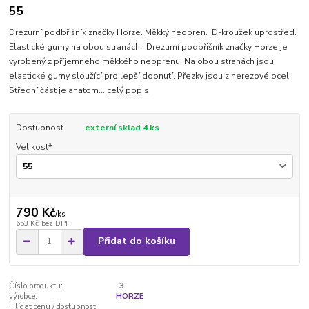
55
Drezurní podbřišník značky Horze. Měkký neopren. D-kroužek uprostřed.
Elastické gumy na obou stranách. Drezurní podbřišník značky Horze je
vyrobený z příjemného měkkého neoprenu. Na obou stranách jsou
elastické gumy sloužící pro lepší dopnutí. Přezky jsou z nerezové oceli.
Střední část je anatom...
celý popis
Dostupnost
externí sklad 4 ks
Velikost*
790 Kč
/
ks
653 Kč
bez DPH
Přidat do košíku
Číslo produktu:
-3
výrobce:
HORZE
Hlídat cenu / dostupnost