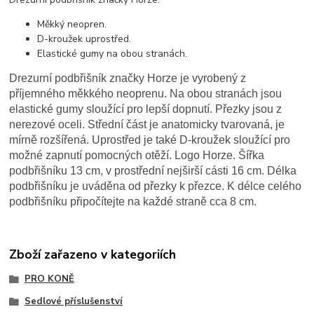
Měkký neopren.
D-kroužek uprostřed.
Elastické gumy na obou stranách.
Drezurní podbřišník značky Horze je vyrobený z
příjemného měkkého neoprenu. Na obou stranách jsou
elastické gumy sloužící pro lepší dopnutí. Přezky jsou z
nerezové oceli. Střední část je anatomicky tvarovaná, je
mírně rozšířená. Uprostřed je také D-kroužek sloužící pro
možné zapnutí pomocných otěží. Logo Horze. Šířka
podbřišníku 13 cm, v prostřední nejširší cásti 16 cm. Délka
podbřišníku je uváděna od přezky k přezce. K délce celého
podbřišníku připočítejte na každé straně cca 8 cm.
Zboží zařazeno v kategoriích
PRO KONĚ
Sedlové příslušenství