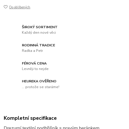
Do oblíbených
ŠIROKÝ SORTIMENT
Každý den nové věci
RODINNÁ TRADICE
Radka a Petr
FÉROVÁ CENA
Levněji to nejde
HEUREKA OVĚŘENO
... protože se staráme!
Kompletní specifikace
Drezurní textilní podbřišník s pravým beránkem.