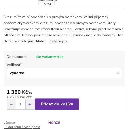
Drezurní textilní podbřišník s pravým beránkem. Velmi příjemný
anatomicky tvarovaný drezurní podbřišník s pravým beránkem, který
umožňuje vhodné rozložení tlaku a chrání i citlivější koně před odřením či
otlačením. Přezky jsou z nerezové oceli. Beránek není odnímatelný. Bez
dotahovacích gum. Materi...
celý popis
Dostupnost
dle varianty 4 ks
Velikost*
1 380 Kč
/
ks
1 140 Kč
bez DPH
Přidat do košíku
výrobce:
HORZE
Hlídat cenu / dostupnost