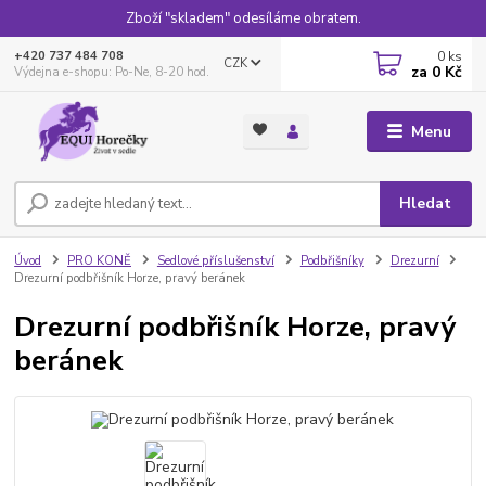
Zboží "skladem" odesíláme obratem.
0
ks
+420 737 484 708
CZK
za
0 Kč
Výdejna e-shopu: Po-Ne, 8-20 hod.
Menu
Hledat
Úvod
PRO KONĚ
Sedlové příslušenství
Podbřišníky
Drezurní
Drezurní podbřišník Horze, pravý beránek
Drezurní podbřišník Horze, pravý
beránek