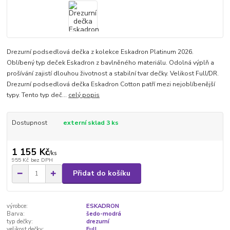
Drezurní podsedlová dečka z kolekce Eskadron Platinum 2026.
Oblíbený typ deček Eskadron z bavlněného materiálu. Odolná výplň a
prošívání zajistí dlouhou životnost a stabilní tvar dečky. Velikost Full/DR.
Drezurní podsedlová dečka Eskadron Cotton patří mezi nejoblíbenější
typy. Tento typ deč...
celý popis
Dostupnost
externí sklad 3 ks
1 155 Kč
/
ks
955 Kč
bez DPH
Přidat do košíku
výrobce:
ESKADRON
Barva:
šedo-modrá
typ dečky:
drezurní
velikost dečky:
Full