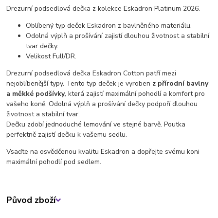
Drezurní podsedlová dečka z kolekce Eskadron Platinum 2026.
Oblíbený typ deček Eskadron z bavlněného materiálu.
Odolná výplň a prošívání zajistí dlouhou životnost a stabilní
tvar dečky.
Velikost Full/DR.
Drezurní podsedlová dečka Eskadron Cotton patří mezi
nejoblíbenější typy. Tento typ deček je vyroben
z přírodní bavlny
a měkké podšívky,
která zajistí maximální pohodlí a komfort pro
vašeho koně. Odolná výplň a prošívání dečky podpoří dlouhou
životnost a stabilní tvar.
Dečku zdobí jednoduché lemování ve stejné barvě. Poutka
perfektně zajistí dečku k vašemu sedlu.
Vsaďte na osvědčenou kvalitu Eskadron a dopřejte svému koni
maximální pohodlí pod sedlem.
Původ zboží