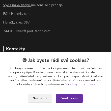
Výdejna e-shopu
(nejedná se o prodejnu)
EQUI Horečky s.r.o.
Horečky č. ev. 367
744 01 Frenštát pod Radhoštěm
Kontakty
Radka Chamrádová
🍪 Jak byste rádi své cookies?
+420 737 484 708
Soubory cookies používáme ke správnému fungování našeho e-
Výdejna e-shopu: Po-Ne, 8-20 hod.
shopu a v případě vašeho souhlasu také ke sledování statistik o
webu, měření efektivity reklamních kampaní, zapamatování vašeho
info@equi-horecky.cz
oblíbeného nastavení při používání stránek, či zobrazení reklam
odpovídajících vašim preferencím.
Více k využití cookies
Souhlasím
Nastavení
Provozovatel: EQUI Horečky s.r.o., IČ 196 32 827, Horečky č.ev. 367, 744 01