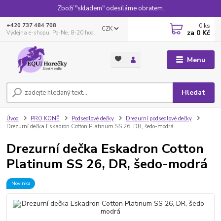
Zboží "skladem" odesíláme obratem.
0
ks
+420 737 484 708
CZK
za
0 Kč
Výdejna e-shopu: Po-Ne, 8-20 hod.
Menu
Hledat
Úvod
PRO KONĚ
Podsedlové dečky
Drezurní podsedlové dečky
Drezurní dečka Eskadron Cotton Platinum SS 26, DR, šedo-modrá
Drezurní dečka Eskadron Cotton
Platinum SS 26, DR, šedo-modrá
Novinka