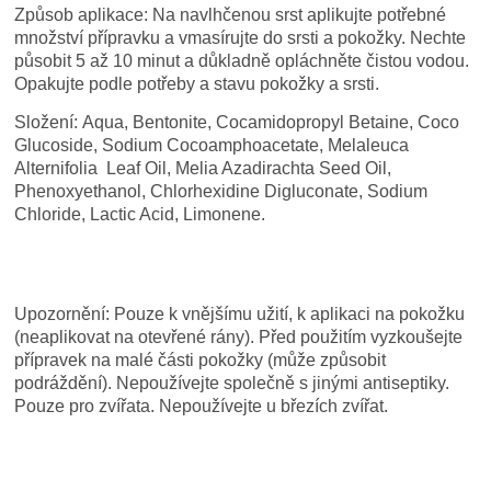
Způsob aplikace:
Na navlhčenou srst aplikujte potřebné
množství přípravku a vmasírujte do srsti a pokožky. Nechte
působit 5 až 10 minut a důkladně opláchněte čistou vodou.
Opakujte podle potřeby a stavu pokožky a srsti.
Složení:
Aqua, Bentonite, Cocamidopropyl Betaine, Coco
Glucoside, Sodium Cocoamphoacetate, Melaleuca
Alternifolia Leaf Oil, Melia Azadirachta Seed Oil,
Phenoxyethanol, Chlorhexidine Digluconate, Sodium
Chloride, Lactic Acid, Limonene.
Upozornění:
Pouze k vnějšímu užití, k aplikaci na pokožku
(neaplikovat na otevřené rány). Před použitím vyzkoušejte
přípravek na malé části pokožky (může způsobit
podráždění). Nepoužívejte společně s jinými antiseptiky.
Pouze pro zvířata. Nepoužívejte u březích zvířat.