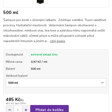
500 ml
Šampon pro koně s účinnými látkami. Zmírňuje svědění. Tlumí zánětlivé
procesy. Hydratační vlastnosti. Veterinární šampon obohacený o
chlorhexidine, nimbový olej, tea tree a aztéckou hlínu napomáhá snížit
mikrobiální zátěž, včetně plísní a může přispívat k ochraně před
napadením hmyzem a jinými p...
celý popis
Dostupnost
externí sklad 4 ks
Měrná cena
0,97 Kč / ml
Balení
500 ml
Velikost balení
485 Kč
/
ks
401 Kč
bez DPH
Přidat do košíku