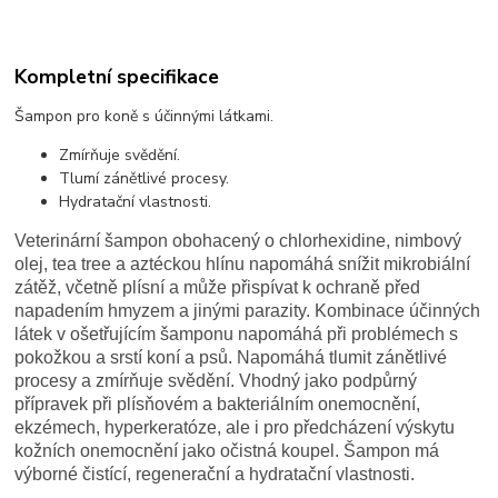
Kompletní specifikace
Šampon pro koně s účinnými látkami.
Zmírňuje svědění.
Tlumí zánětlivé procesy.
Hydratační vlastnosti.
Veterinární šampon obohacený o chlorhexidine, nimbový
olej, tea tree a aztéckou hlínu napomáhá snížit mikrobiální
zátěž, včetně plísní a může přispívat k ochraně před
napadením hmyzem a jinými parazity.
Kombinace účinných
látek v ošetřujícím šamponu napomáhá při problémech s
pokožkou a srstí koní a psů. Napomáhá tlumit zánětlivé
procesy a zmírňuje svědění. Vhodný jako podpůrný
přípravek při plísňovém a bakteriálním onemocnění,
ekzémech, hyperkeratóze, ale i pro předcházení výskytu
kožních onemocnění jako očistná koupel. Šampon má
výborné čistící, regenerační a hydratační vlastnosti.