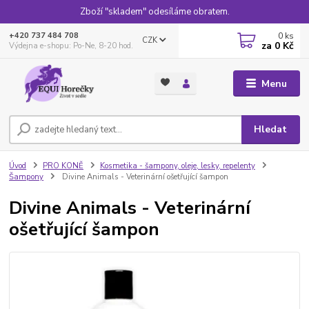
Zboží "skladem" odesíláme obratem.
0
ks
+420 737 484 708
CZK
za
0 Kč
Výdejna e-shopu: Po-Ne, 8-20 hod.
Menu
Hledat
Úvod
PRO KONĚ
Kosmetika - šampony, oleje, lesky, repelenty
Šampony
Divine Animals - Veterinární ošetřující šampon
Divine Animals - Veterinární
ošetřující šampon