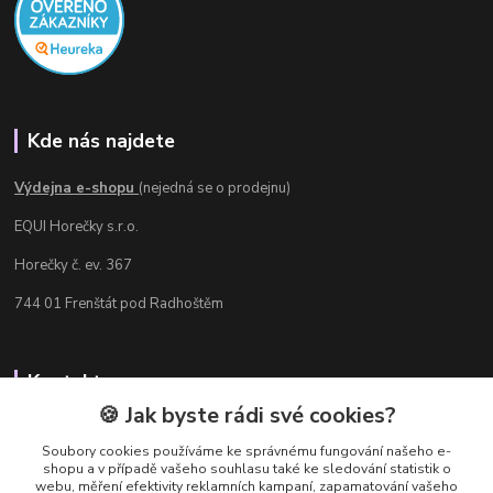
Kde nás najdete
Výdejna e-shopu
(nejedná se o prodejnu)
EQUI Horečky s.r.o.
Horečky č. ev. 367
744 01 Frenštát pod Radhoštěm
Kontakty
🍪 Jak byste rádi své cookies?
Radka Chamrádová
+420 737 484 708
Soubory cookies používáme ke správnému fungování našeho e-
shopu a v případě vašeho souhlasu také ke sledování statistik o
Výdejna e-shopu: Po-Ne, 8-20 hod.
webu, měření efektivity reklamních kampaní, zapamatování vašeho