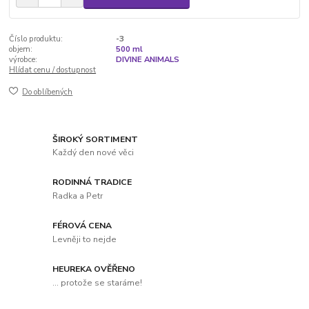
Číslo produktu:
-3
objem:
500 ml
výrobce:
DIVINE ANIMALS
Hlídat cenu / dostupnost
Do oblíbených
ŠIROKÝ SORTIMENT
Každý den nové věci
RODINNÁ TRADICE
Radka a Petr
FÉROVÁ CENA
Levněji to nejde
HEUREKA OVĚŘENO
... protože se staráme!