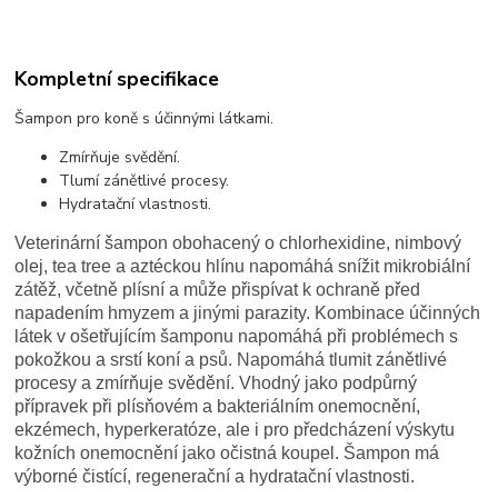
Kompletní specifikace
Šampon pro koně s účinnými látkami.
Zmírňuje svědění.
Tlumí zánětlivé procesy.
Hydratační vlastnosti.
Veterinární šampon obohacený o chlorhexidine, nimbový
olej, tea tree a aztéckou hlínu napomáhá snížit mikrobiální
zátěž, včetně plísní a může přispívat k ochraně před
napadením hmyzem a jinými parazity.
Kombinace účinných
látek v ošetřujícím šamponu napomáhá při problémech s
pokožkou a srstí koní a psů. Napomáhá tlumit zánětlivé
procesy a zmírňuje svědění. Vhodný jako podpůrný
přípravek při plísňovém a bakteriálním onemocnění,
ekzémech, hyperkeratóze, ale i pro předcházení výskytu
kožních onemocnění jako očistná koupel. Šampon má
výborné čistící, regenerační a hydratační vlastnosti.