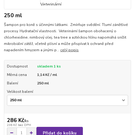
250 ml
Šampon pro koně s účinnými látkami. Zmírňuje svědění. Tlumí zánětlivé
procesy. Hydratační vlastnosti. Veterinární šampon obohacený o
chlorhexidine, nimbový olej, tea tree a aztéckou hlínu napomáhá snížit
mikrobiální zátěž, včetně plísní a může přispívat k ochraně před
napadením hmyzem a jinými p...
celý popis
Dostupnost
skladem 1 ks
Měrná cena
1,14 Kč / ml
Balení
250 ml
Velikost balení
286 Kč
/
ks
236 Kč
bez DPH
Přidat do košíku