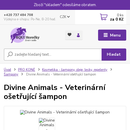
Zboží "skladem" odesíláme obratem.
0
ks
+420 737 484 708
CZK
za
0 Kč
Výdejna e-shopu: Po-Ne, 8-20 hod.
Menu
Hledat
Úvod
PRO KONĚ
Kosmetika - šampony, oleje, lesky, repelenty
Šampony
Divine Animals - Veterinární ošetřující šampon
Divine Animals - Veterinární
ošetřující šampon