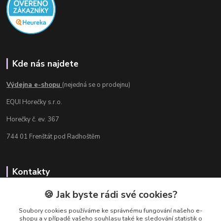
Kde nás najdete
Výdejna e-shopu
(nejedná se o prodejnu)
EQUI Horečky s.r.o.
Horečky č. ev. 367
744 01 Frenštát pod Radhoštěm
Kontakty
Radka Chamrádová
🍪 Jak byste rádi své cookies?
+420 737 484 708
Soubory cookies používáme ke správnému fungování našeho e-
Výdejna e-shopu: Po-Ne, 8-20 hod.
shopu a v případě vašeho souhlasu také ke sledování statistik o