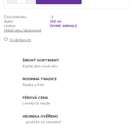
Číslo produktu:
-2
objem:
250 ml
výrobce:
DIVINE ANIMALS
Hlídat cenu / dostupnost
Do oblíbených
ŠIROKÝ SORTIMENT
Každý den nové věci
RODINNÁ TRADICE
Radka a Petr
FÉROVÁ CENA
Levněji to nejde
HEUREKA OVĚŘENO
... protože se staráme!