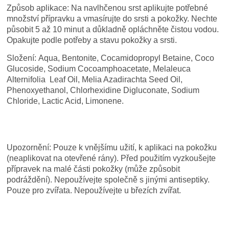
Způsob aplikace:
Na navlhčenou srst aplikujte potřebné
množství přípravku a vmasírujte do srsti a pokožky. Nechte
působit 5 až 10 minut a důkladně opláchněte čistou vodou.
Opakujte podle potřeby a stavu pokožky a srsti.
Složení:
Aqua, Bentonite, Cocamidopropyl Betaine, Coco
Glucoside, Sodium Cocoamphoacetate, Melaleuca
Alternifolia Leaf Oil, Melia Azadirachta Seed Oil,
Phenoxyethanol, Chlorhexidine Digluconate, Sodium
Chloride, Lactic Acid, Limonene.
Upozornění:
Pouze k vnějšímu užití, k aplikaci na pokožku
(neaplikovat na otevřené rány). Před použitím vyzkoušejte
přípravek na malé části pokožky (může způsobit
podráždění). Nepoužívejte společně s jinými antiseptiky.
Pouze pro zvířata. Nepoužívejte u březích zvířat.