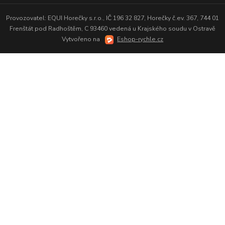
Provozovatel: EQUI Horečky s.r.o., IČ 196 32 827, Horečky č.ev. 367, 744 01
Frenštát pod Radhoštěm, C 93460 vedená u Krajského soudu v Ostravě
Vytvořeno na
Eshop-rychle.cz