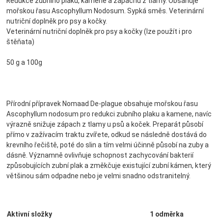
Redukce zubního plaku, kamene a zápachu z tlamy. Obsahuje
mořskou řasu Ascophyllum Nodosum. Sypká směs. Veterinární
nutriční doplněk pro psy a kočky.
Veterinární nutriční doplněk pro psy a kočky (lze použít i pro
štěňata)
50 g a 100g
Přírodní přípravek Nomaad De-plague obsahuje mořskou řasu
Ascophyllum nodosum pro redukci zubního plaku a kamene, navíc
výrazně snižuje zápach z tlamy u psů a koček. Preparát působí
přímo v zažívacím traktu zvířete, odkud se následně dostává do
krevního řečiště, poté do slin a tím velmi účinně působí na zuby a
dásně. Významně ovlivňuje schopnost zachycování bakterií
způsobujících zubní plak a změkčuje existující zubní kámen, který
většinou sám odpadne nebo je velmi snadno odstranitelný.
Aktivní složky
1 odměrka