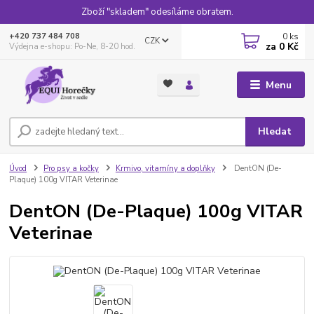
Zboží "skladem" odesíláme obratem.
0
ks
+420 737 484 708
CZK
za
0 Kč
Výdejna e-shopu: Po-Ne, 8-20 hod.
Menu
Hledat
Úvod
Pro psy a kočky
Krmivo, vitamíny a doplňky
DentON (De-
Plaque) 100g VITAR Veterinae
DentON (De-Plaque) 100g VITAR
Veterinae