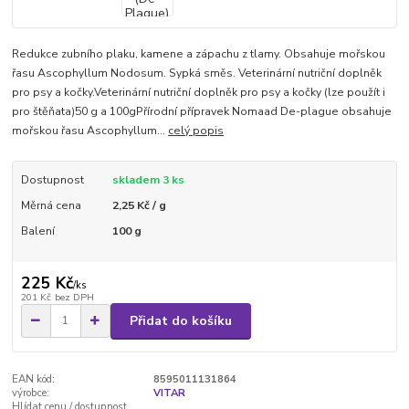
Redukce zubního plaku, kamene a zápachu z tlamy. Obsahuje mořskou
řasu Ascophyllum Nodosum. Sypká směs. Veterinární nutriční doplněk
pro psy a kočky.Veterinární nutriční doplněk pro psy a kočky (lze použít i
pro štěňata)50 g a 100gPřírodní přípravek Nomaad De-plague obsahuje
mořskou řasu Ascophyllum...
celý popis
Dostupnost
skladem 3 ks
Měrná cena
2,25 Kč / g
Balení
100 g
225 Kč
/
ks
201 Kč
bez DPH
Přidat do košíku
EAN kód:
8595011131864
výrobce:
VITAR
Hlídat cenu / dostupnost