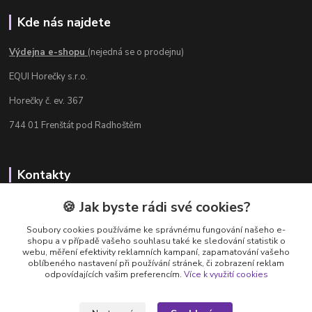
Kde nás najdete
Výdejna e-shopu
(nejedná se o prodejnu)
EQUI Horečky s.r.o.
Horečky č. ev. 367
744 01 Frenštát pod Radhoštěm
Kontakty
Radka Chamrádová
🍪 Jak byste rádi své cookies?
+420 737 484 708
Soubory cookies používáme ke správnému fungování našeho e-
Výdejna e-shopu: Po-Ne, 8-20 hod.
shopu a v případě vašeho souhlasu také ke sledování statistik o
webu, měření efektivity reklamních kampaní, zapamatování vašeho
info@equi-horecky.cz
oblíbeného nastavení při používání stránek, či zobrazení reklam
odpovídajících vašim preferencím.
Více k využití cookies