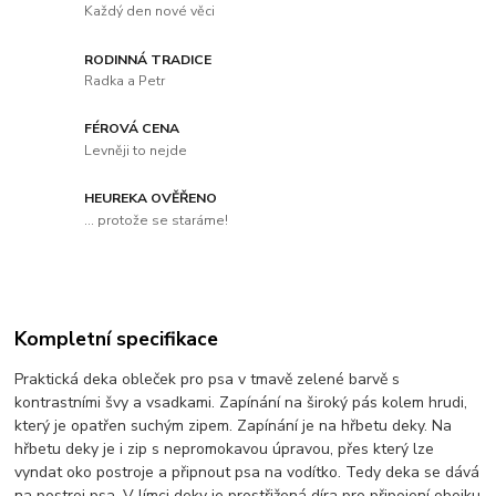
Každý den nové věci
RODINNÁ TRADICE
Radka a Petr
FÉROVÁ CENA
Levněji to nejde
HEUREKA OVĚŘENO
... protože se staráme!
Kompletní specifikace
Praktická deka obleček pro psa v tmavě zelené barvě s
kontrastními švy a vsadkami. Zapínání na široký pás kolem hrudi,
který je opatřen suchým zipem. Zapínání je na hřbetu deky. Na
hřbetu deky je i zip s nepromokavou úpravou, přes který lze
vyndat oko postroje a připnout psa na vodítko. Tedy deka se dává
na postroj psa. V límci deky je prostřižená díra pro připojení obojku