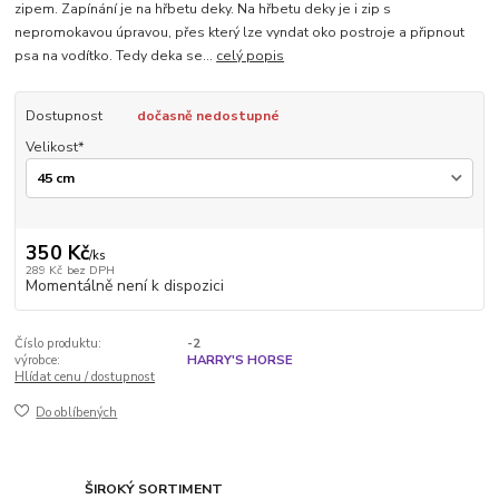
zipem. Zapínání je na hřbetu deky. Na hřbetu deky je i zip s
nepromokavou úpravou, přes který lze vyndat oko postroje a připnout
psa na vodítko. Tedy deka se...
celý popis
Dostupnost
dočasně nedostupné
Velikost*
350 Kč
/
ks
289 Kč
bez DPH
Momentálně není k dispozici
Číslo produktu:
-2
výrobce:
HARRY'S HORSE
Hlídat cenu / dostupnost
Do oblíbených
ŠIROKÝ SORTIMENT