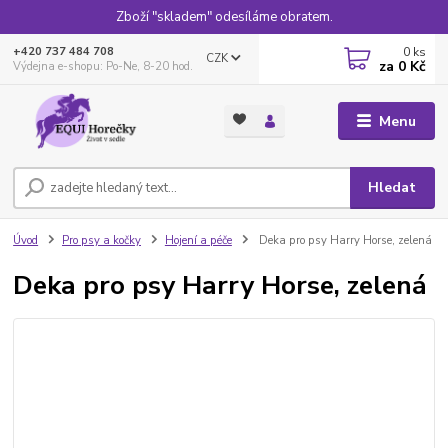
Zboží "skladem" odesíláme obratem.
0
ks
+420 737 484 708
CZK
za
0 Kč
Výdejna e-shopu: Po-Ne, 8-20 hod.
Menu
Hledat
Úvod
Pro psy a kočky
Hojení a péče
Deka pro psy Harry Horse, zelená
Deka pro psy Harry Horse, zelená