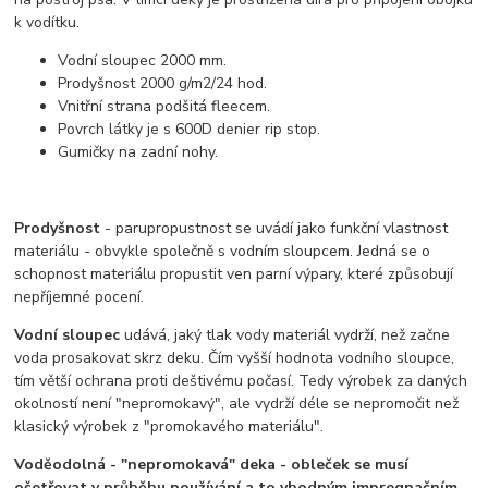
k vodítku.
Vodní sloupec 2000 mm.
Prodyšnost 2000 g/m2/24 hod.
Vnitřní strana podšitá fleecem.
Povrch látky je s 600D denier rip stop.
Gumičky na zadní nohy.
Prodyšnost
- parupropustnost se uvádí jako funkční vlastnost
materiálu - obvykle společně s vodním sloupcem. Jedná se o
schopnost materiálu propustit ven parní výpary, které způsobují
nepříjemné pocení.
Vodní sloupec
udává, jaký tlak vody materiál vydrží, než začne
voda prosakovat skrz deku. Čím vyšší hodnota vodního sloupce,
tím větší ochrana proti deštivému počasí. Tedy výrobek za daných
okolností není "nepromokavý", ale vydrží déle se nepromočit než
klasický výrobek z "promokavého materiálu".
Voděodolná - "nepromokavá" deka - obleček se musí
ošetřovat v průběhu používání a to vhodným impregnačním