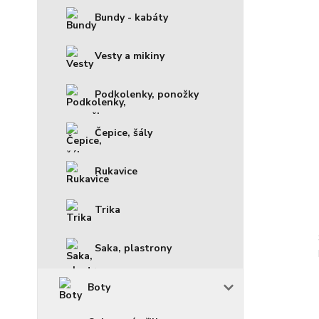
Bundy - kabáty
Vesty a mikiny
Podkolenky, ponožky
Čepice, šály
Rukavice
Trika
Saka, plastrony
Boty