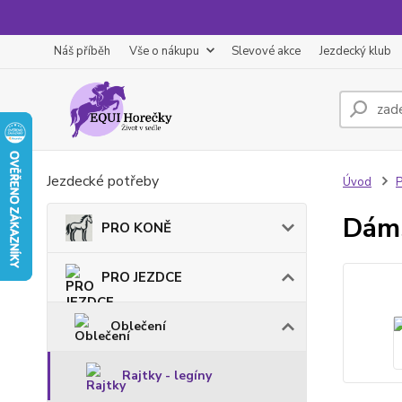
Náš příběh
Vše o nákupu
Slevové akce
Jezdecký klub
Jezdecké potřeby
Úvod
Dáms
PRO KONĚ
PRO JEZDCE
Oblečení
Rajtky - legíny