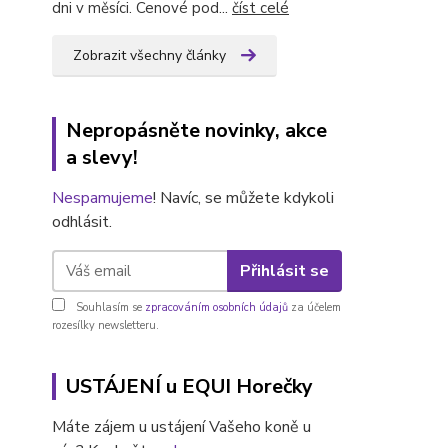
dni v měsíci. Cenové pod...
číst celé
Zobrazit všechny články
Nepropásněte novinky, akce
a slevy!
Nespamujeme
! Navíc, se můžete kdykoli
odhlásit.
Přihlásit se
Souhlasím se
zpracováním osobních údajů
za účelem
rozesílky newsletteru.
USTÁJENÍ u EQUI Horečky
Máte zájem u ustájení Vašeho koně u