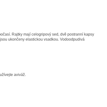
očasí. Rajtky mají celogripový sed, dvě postranní kapsy
jsou ukončeny elastickou vsadkou. Vodoodpudivá
žívejte aviváž.