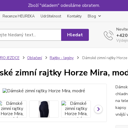
Zboží "skladem" odesíláme obratem.
Recenze HEUREKA
Udržitelnost
Kontakty
Blog
Nevíte
Hledat
+420
Výdejn
PRO JEZDCE
Oblečení
Rajtky - legíny
Dámské zimní rajtky Horze
ké zimní rajtky Horze Mira, mo
Dámské
chladn
na tel
kapsy.
vnější 