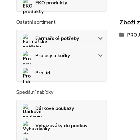
EKO produkty
Zboží 
Ostatní sortiment
PRO 
Farmářské potřeby
Pro psy a kočky
Pro lidi
Speciální nabídky
Dárkové poukazy
Vyhazováky do podkov