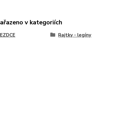
zařazeno v kategoriích
JEZDCE
Rajtky - legíny