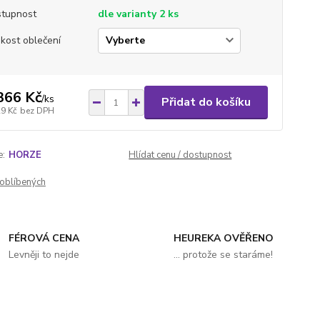
tupnost
dle varianty 2 ks
ikost oblečení
366 Kč
/
ks
Přidat do košíku
29 Kč
bez DPH
e:
HORZE
Hlídat cenu / dostupnost
oblíbených
FÉROVÁ CENA
HEUREKA OVĚŘENO
Levněji to nejde
... protože se staráme!