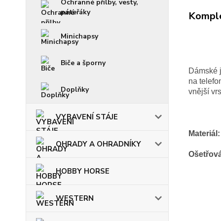
Ochranné přilby, vesty,
páteřáky
Komple
Minichapsy
Biče a šporny
Dámské j
na telefo
Doplňky
vnější vr
VYBAVENÍ STÁJE
Materiál:
OHRADY A OHRADNÍKY
Ošetřová
HOBBY HORSE
WESTERN