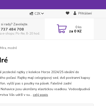
Přihlášení
CZK
 si rady? Zavolejte.
0
ks
 737 484 708
za
0 Kč
a e-shopu: Po-Ne, 8-20 hod.
 Mira, modré
dré
 jezdecké rajtky z kolekce Horze 2024/25 ideální do
ého počasí. Rajtky mají celogripový sed, dvě postranní kapsy
efon, vyšší pas s poutky na pásek. Falešné zadní
 Nohavice jsou ukončeny elastickou vsadkou. Vodoodpudivá
vrstva Vás udrží v su...
celý popis