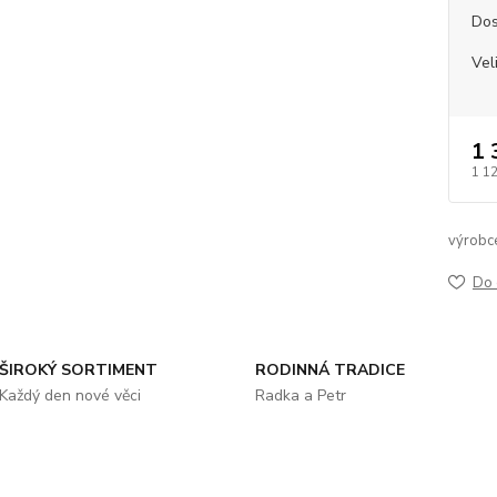
Dos
Vel
1 
1 1
výrobc
Do 
ŠIROKÝ SORTIMENT
RODINNÁ TRADICE
Každý den nové věci
Radka a Petr