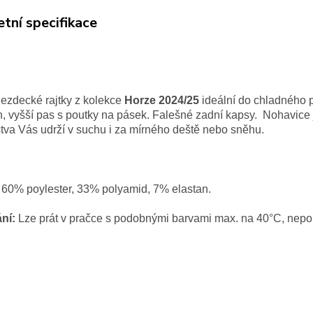
tní specifikace
ezdecké rajtky z kolekce
Horze 2024/25
ideální do chladného p
n, vyšší pas s poutky na pásek. Falešné zadní kapsy.
Nohavice 
stva Vás udrží v suchu i za mírného deště nebo sněhu.
60% poylester, 33% polyamid, 7% elastan.
ní:
Lze prát v pračce s podobnými barvami max. na 40°C, nepou