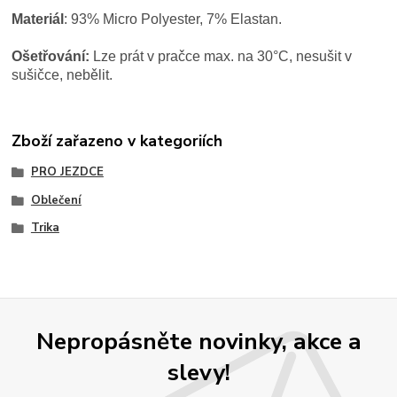
Materiál
:
93% Micro Polyester, 7% Elastan.
Ošetřování:
Lze prát v pračce max. na 30°C, nesušit v
sušičce, nebělit.
Zboží zařazeno v kategoriích
PRO JEZDCE
Oblečení
Trika
Nepropásněte novinky, akce a
slevy!