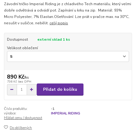
Závodní tričko Imperial Riding je z chladivého Tech materiálu, který velmi
dobře odvětrává a odvádí pot. Zapínání u krku na zip. Materiál: 93%
Micro Polyester, 7% Elastan.Ošetřování: Lze prát v pračce max. na 30°C,
nesušit v sušičce, nebělit.
celý popis
Dostupnost
externí sklad 1 ks
Velikost oblečení
890 Kč
/
ks
736 Kč
bez DPH
Přidat do košíku
Číslo produktu:
-1
výrobce:
IMPERIAL RIDING
Hlídat cenu / dostupnost
Do oblíbených