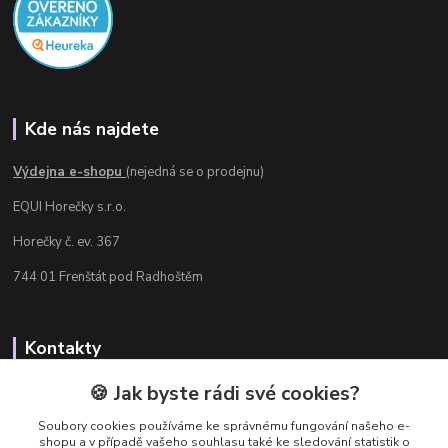
Kde nás najdete
Výdejna e-shopu
(nejedná se o prodejnu)
EQUI Horečky s.r.o.
Horečky č. ev. 367
744 01 Frenštát pod Radhoštěm
Kontakty
Radka Chamrádová
🍪 Jak byste rádi své cookies?
+420 737 484 708
Soubory cookies používáme ke správnému fungování našeho e-
Výdejna e-shopu: Po-Ne, 8-20 hod.
shopu a v případě vašeho souhlasu také ke sledování statistik o