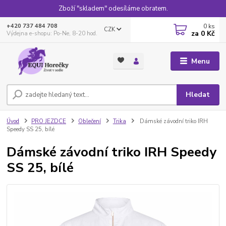
Zboží "skladem" odesíláme obratem.
0
ks
+420 737 484 708
CZK
za
0 Kč
Výdejna e-shopu: Po-Ne, 8-20 hod.
Menu
Hledat
Úvod
PRO JEZDCE
Oblečení
Trika
Dámské závodní triko IRH
Speedy SS 25, bílé
Dámské závodní triko IRH Speedy
SS 25, bílé