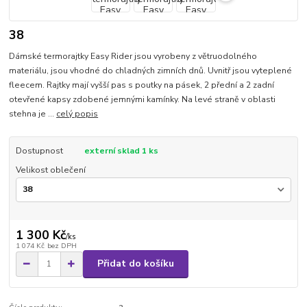
38
Dámské termorajtky Easy Rider jsou vyrobeny z větruodolného
materiálu, jsou vhodné do chladných zimních dnů. Uvnitř jsou vyteplené
fleecem. Rajtky mají vyšší pas s poutky na pásek, 2 přední a 2 zadní
otevřené kapsy zdobené jemnými kamínky. Na levé straně v oblasti
stehna je ...
celý popis
Dostupnost
externí sklad 1 ks
Velikost oblečení
1 300 Kč
/
ks
1 074 Kč
bez DPH
Přidat do košíku