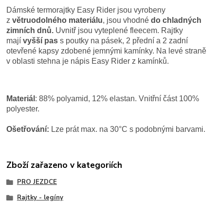
Dámské termorajtky Easy Rider jsou vyrobeny
z
větruodolného materiálu
, jsou vhodné
do chladných
zimních dnů.
Uvnitř jsou vyteplené fleecem. Rajtky
mají
vyšší pas
s poutky na pásek, 2 přední a 2 zadní
otevřené kapsy zdobené jemnými kamínky. Na levé straně
v oblasti stehna je nápis Easy Rider z kamínků.
Materiál
: 88% polyamid, 12% elastan. Vnitřní část 100%
polyester.
Ošetřování:
Lze prát max. na 30°C s podobnými barvami.
Zboží zařazeno v kategoriích
PRO JEZDCE
Rajtky - legíny