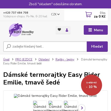
Zboží "skladem" odesíláme obratem.
0
ks
+420 737 484 708
CZK
za
0 Kč
Výdejna e-shopu: Po-Ne, 8-20 hod.
Menu
Hledat
Úvod
PRO JEZDCE
Oblečení
Rajtky - legíny
Dámské termorajtky
Easy Rider Emilie, tmavě šedé
Dámské termorajtky Easy Rider
Emilie, tmavě šedé
1 450 Kč
- 10 %