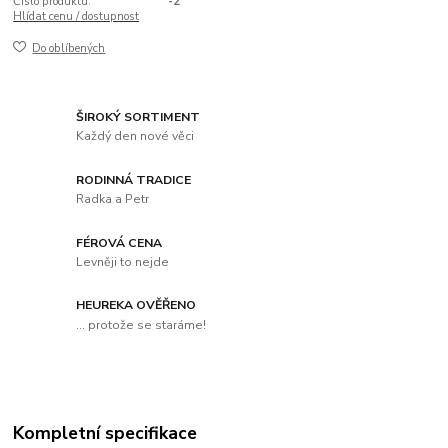
Číslo produktu:
-2
Hlídat cenu / dostupnost
Do oblíbených
ŠIROKÝ SORTIMENT
Každý den nové věci
RODINNÁ TRADICE
Radka a Petr
FÉROVÁ CENA
Levněji to nejde
HEUREKA OVĚŘENO
... protože se staráme!
Kompletní specifikace