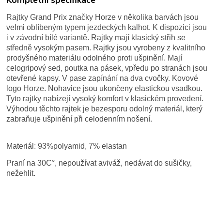
Rajtky Grand Prix značky Horze v několika barvách jsou
velmi oblíbeným typem jezdeckých kalhot. K dispozici jsou
i v závodní bílé variantě. Rajtky mají klasický střih se
středně vysokým pasem. Rajtky jsou vyrobeny z kvalitního
prodyšného materiálu odolného proti ušpinění. Mají
celogripový sed, poutka na pásek, vpředu po stranách jsou
otevřené kapsy. V pase zapínání na dva cvočky. Kovové
logo Horze. Nohavice jsou ukončeny elastickou vsadkou.
Tyto rajtky nabízejí vysoký komfort v klasickém provedení.
Výhodou těchto rajtek je bezesporu odolný materiál, který
zabraňuje ušpinění při celodenním nošení.
Materiál: 93%polyamid, 7% elastan
Praní na 30C°, nepoužívat aviváž, nedávat do sušičky,
nežehlit.