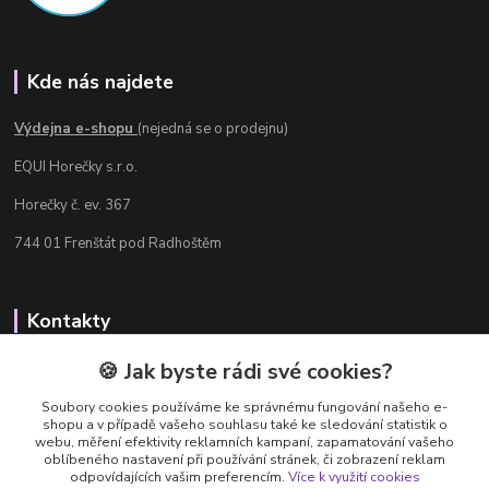
Kde nás najdete
Výdejna e-shopu
(nejedná se o prodejnu)
EQUI Horečky s.r.o.
Horečky č. ev. 367
744 01 Frenštát pod Radhoštěm
Kontakty
Radka Chamrádová
🍪 Jak byste rádi své cookies?
+420 737 484 708
Soubory cookies používáme ke správnému fungování našeho e-
Výdejna e-shopu: Po-Ne, 8-20 hod.
shopu a v případě vašeho souhlasu také ke sledování statistik o
webu, měření efektivity reklamních kampaní, zapamatování vašeho
info@equi-horecky.cz
oblíbeného nastavení při používání stránek, či zobrazení reklam
odpovídajících vašim preferencím.
Více k využití cookies