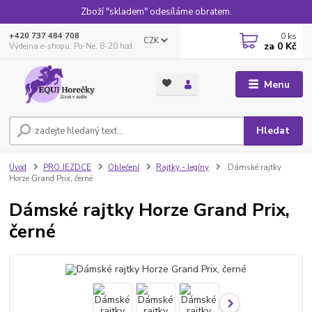
Zboží "skladem" odesíláme obratem.
0
ks
+420 737 484 708
CZK
za
0 Kč
Výdejna e-shopu: Po-Ne, 8-20 hod.
Menu
Hledat
Úvod
PRO JEZDCE
Oblečení
Rajtky - legíny
Dámské rajtky
Horze Grand Prix, černé
Dámské rajtky Horze Grand Prix,
černé