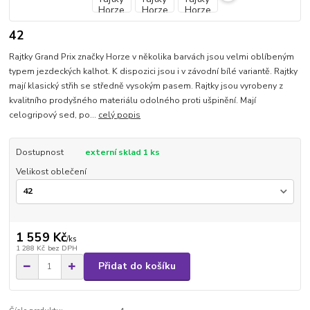
42
Rajtky Grand Prix značky Horze v několika barvách jsou velmi oblíbeným
typem jezdeckých kalhot. K dispozici jsou i v závodní bílé variantě. Rajtky
mají klasický střih se středně vysokým pasem. Rajtky jsou vyrobeny z
kvalitního prodyšného materiálu odolného proti ušpinění. Mají
celogripový sed, po...
celý popis
Dostupnost
externí sklad 1 ks
Velikost oblečení
1 559 Kč
/
ks
1 288 Kč
bez DPH
Přidat do košíku