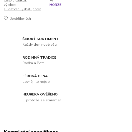
Číslo produktu:
-4
výrobce:
HORZE
Hlídat cenu / dostupnost
Do oblíbených
ŠIROKÝ SORTIMENT
Každý den nové věci
RODINNÁ TRADICE
Radka a Petr
FÉROVÁ CENA
Levněji to nejde
HEUREKA OVĚŘENO
... protože se staráme!
Kompletní specifikace